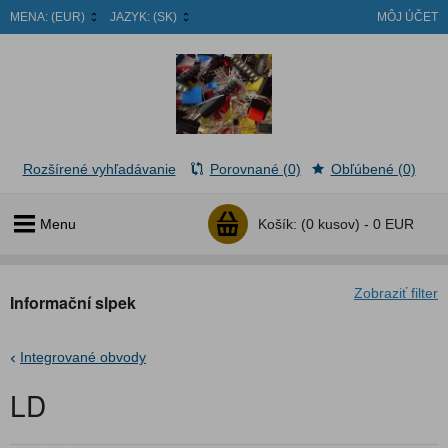
MENA:
(EUR)
JAZYK:
(SK)
MÔJ ÚČET
Rozšírené vyhľadávanie
Porovnané (0)
Obľúbené (0)
Menu
Košík:
(0 kusov) -
0 EUR
Zobraziť filter
Informační slpek
Integrované obvody
LD