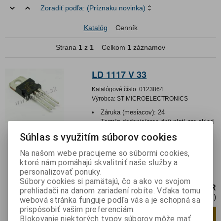
Zoradiť podľa:
(Príznaku novinka)
Katalóg
Cenník
Strana
1
z
1
Celkom
1
záznamov
LD 1117 V 33
Katalógové číslo:
0123864
Výrobca:
ST MICROELECTRONICS
Záruka (mesiacov):
24
Termín dodania(prac.dni)-platí pre sklad
LIESKOVEC
:
skladom
Súhlas s využitím súborov cookies
Hmotnosť:
0,0019 kg
Hmotnosť balenia:
0,0019 kg
Na našom webe pracujeme so súbormi cookies,
ktoré nám pomáhajú skvalitniť naše služby a
Integrovaný obvod lineárny stabilizátor
personalizovať ponuky.
napätia nenastaviteľný LDO 3,3V TO220
Súbory cookies si pamätajú, čo a ako vo svojom
0,85 EUR
prehliadači na danom zariadení robíte. Vďaka tomu
0,70 EUR (Cena bez DPH)
webová stránka funguje podľa vás a je schopná sa
prispôsobiť vašim preferenciám.
Pridať do košíka
ks
Blokovanie niektorých typov súborov môže mať