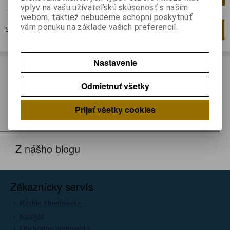
vplyv na vašu užívateľskú skúsenosť s naším
webom, taktiež nebudeme schopní poskytnúť
vám ponuku na základe vašich preferencií.
Strana
1
z
1
Celkom
1
záznamov
1
Nastavenie
ODBER NOVINIEK
Odmietnuť všetky
Prihláste sa k odberu noviniek
Registrovať
Prijať všetky cookies
Z nášho blogu
Zákaznícky servís
Rýchla objednávka
Kontakt
Obchodné podmienky