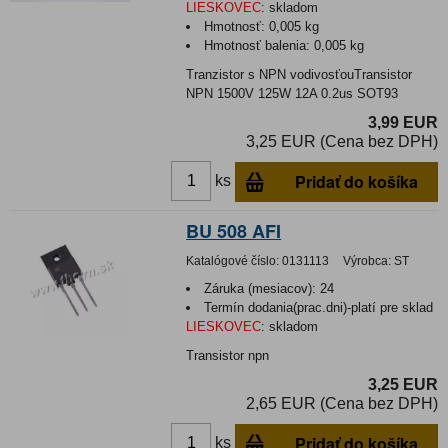
LIESKOVEC
:
skladom
Hmotnosť:
0,005 kg
Hmotnosť balenia:
0,005 kg
Tranzistor s NPN vodivosťouTransistor
NPN 1500V 125W 12A 0.2us SOT93
3,99 EUR
3,25 EUR (Cena bez DPH)
Pridať do košíka
ks
BU 508 AFI
Katalógové číslo:
0131113
Výrobca:
ST
Záruka (mesiacov):
24
Termín dodania(prac.dni)-platí pre sklad
LIESKOVEC
:
skladom
Transistor npn
3,25 EUR
2,65 EUR (Cena bez DPH)
Pridať do košíka
ks