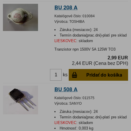
BU 208 A
Katalógové číslo:
010084
Výrobca:
TOSHIBA
Záruka (mesiacov):
24
Termín dodania(prac.dni)-platí pre sklad
LIESKOVEC
:
skladom
Tranzistor npn 1500V 5A 125W TO3
2,99 EUR
2,44 EUR (Cena bez DPH)
Pridať do košíka
ks
BU 508 A
Katalógové číslo:
011575
Výrobca:
SANYO
Záruka (mesiacov):
24
Termín dodania(prac.dni)-platí pre sklad
LIESKOVEC
:
skladom
Hmotnosť:
0,003 kg