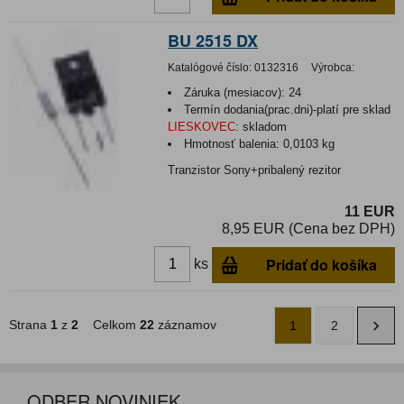
BU 2515 DX
Katalógové číslo:
0132316
Výrobca:
Záruka (mesiacov):
24
Termín dodania(prac.dni)-platí pre sklad
LIESKOVEC
:
skladom
Hmotnosť balenia:
0,0103 kg
Tranzistor Sony+pribalený rezitor
11 EUR
8,95 EUR (Cena bez DPH)
Pridať do košíka
ks
Strana
1
z
2
Celkom
22
záznamov
1
2
ODBER NOVINIEK