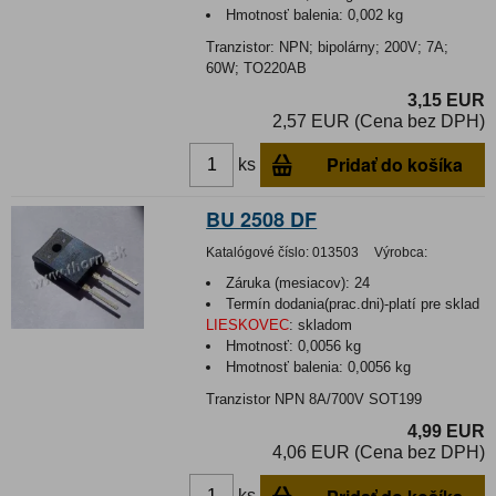
Hmotnosť balenia:
0,002 kg
Tranzistor: NPN; bipolárny; 200V; 7A;
60W; TO220AB
3,15 EUR
2,57 EUR (Cena bez DPH)
Pridať do košíka
ks
BU 2508 DF
Katalógové číslo:
013503
Výrobca:
Záruka (mesiacov):
24
Termín dodania(prac.dni)-platí pre sklad
LIESKOVEC
:
skladom
Hmotnosť:
0,0056 kg
Hmotnosť balenia:
0,0056 kg
Tranzistor NPN 8A/700V SOT199
4,99 EUR
4,06 EUR (Cena bez DPH)
ks