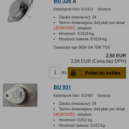
BU 326 A
Katalógové číslo:
012312
Výrobca:
Záruka (mesiacov):
24
Termín dodania(prac.dni)-platí pre sklad
LIESKOVEC
:
skladom
Hmotnosť:
0,0119 kg
Hmotnosť balenia:
0,0119 kg
Transistor npn 900V 6A 75W TO3
2,50 EUR
2,04 EUR (Cena bez DPH)
Pridať do košíka
ks
BU 931
Katalógové číslo:
012487
Výrobca:
Záruka (mesiacov):
24
Termín dodania(prac.dni)-platí pre sklad
LIESKOVEC
:
skladom
Hmotnosť:
0,012 kg
Hmotnosť balenia:
0,012 kg