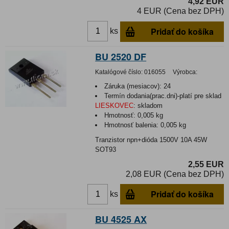
4,92 EUR
4 EUR (Cena bez DPH)
Pridať do košíka
ks
BU 2520 DF
Katalógové číslo:
016055
Výrobca:
Záruka (mesiacov):
24
Termín dodania(prac.dni)-platí pre sklad
LIESKOVEC
:
skladom
Hmotnosť:
0,005 kg
Hmotnosť balenia:
0,005 kg
Tranzistor npn+dióda 1500V 10A 45W
SOT93
2,55 EUR
2,08 EUR (Cena bez DPH)
Pridať do košíka
ks
BU 4525 AX