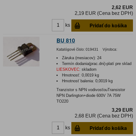
2,62 EUR
2,19 EUR (Cena bez DPH)
Pridať do košíka
ks
BU 810
Katalógové číslo:
019431
Výrobca:
Záruka (mesiacov):
24
Termín dodania(prac.dni)-platí pre sklad
LIESKOVEC
:
skladom
Hmotnosť:
0,0019 kg
Hmotnosť balenia:
0,0019 kg
Tranzistor s NPN vodivosťouTransistor
NPN Darlington+diode 600V 7A 75W
TO220
3,29 EUR
2,68 EUR (Cena bez DPH)
Pridať do košíka
ks