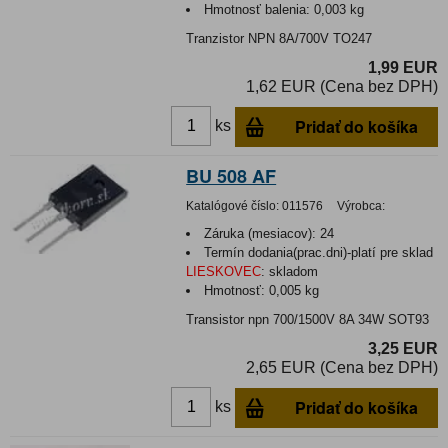
Hmotnosť balenia:
0,003 kg
Tranzistor NPN 8A/700V TO247
1,99 EUR
1,62 EUR (Cena bez DPH)
Pridať do košíka
ks
BU 508 AF
Katalógové číslo:
011576
Výrobca:
Záruka (mesiacov):
24
Termín dodania(prac.dni)-platí pre sklad
LIESKOVEC
:
skladom
Hmotnosť:
0,005 kg
Transistor npn 700/1500V 8A 34W SOT93
3,25 EUR
2,65 EUR (Cena bez DPH)
Pridať do košíka
ks