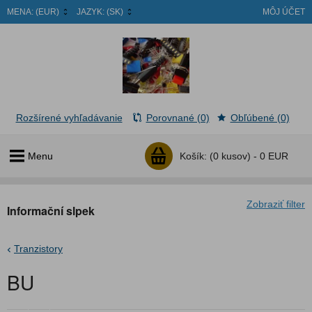
MENA:
(EUR)
JAZYK:
(SK)
MÔJ ÚČET
Rozšírené vyhľadávanie
Porovnané (0)
Obľúbené (0)
Menu
Košík:
(0 kusov) -
0 EUR
Zobraziť filter
Informační slpek
Tranzistory
BU