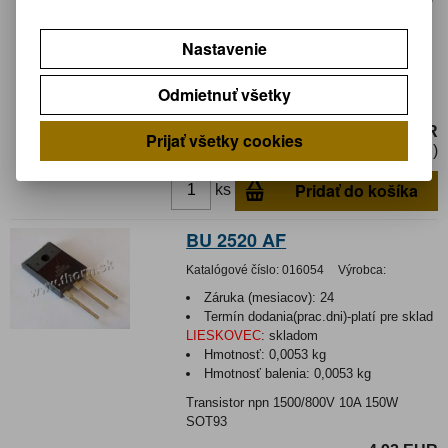
LIESKOVEC
:
skladom
Hmotnosť:
0,0055 kg
Nastavenie
Hmotnosť balenia:
0,0055 kg
Tranzistor npn 1500/800V 10A 45W
Odmietnuť všetky
SOT399
4,59 EUR
Prijať všetky cookies
3,74 EUR (Cena bez DPH)
Pridať do košíka
ks
BU 2520 AF
Katalógové číslo:
016054
Výrobca:
Záruka (mesiacov):
24
Termín dodania(prac.dni)-platí pre sklad
LIESKOVEC
:
skladom
Hmotnosť:
0,0053 kg
Hmotnosť balenia:
0,0053 kg
Transistor npn 1500/800V 10A 150W
SOT93