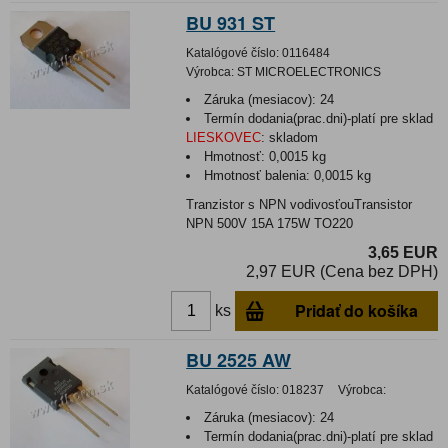
BU 931 ST
Katalógové číslo:
0116484
Výrobca:
ST MICROELECTRONICS
Záruka (mesiacov):
24
Termín dodania(prac.dni)-platí pre sklad
LIESKOVEC
:
skladom
Hmotnosť:
0,0015 kg
Hmotnosť balenia:
0,0015 kg
Tranzistor s NPN vodivosťouTransistor
NPN 500V 15A 175W TO220
3,65 EUR
2,97 EUR (Cena bez DPH)
Pridať do košíka
ks
BU 2525 AW
Katalógové číslo:
018237
Výrobca:
Záruka (mesiacov):
24
Termín dodania(prac.dni)-platí pre sklad