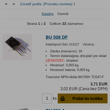
Zoradiť podľa:
(Príznaku novinka)
Katalóg
Cenník
Strana
1
z
2
Celkom
22
záznamov
BU 508 DF
Katalógové číslo:
011527
Výrobca:
Záruka (mesiacov):
24
Termín dodania(prac.dni)-platí pre sklad
LIESKOVEC
:
skladom
Hmotnosť:
0,003 kg
Hmotnosť balenia:
0,003 kg
Tranzistor NPN+dióda 8A/700V TO247-F
3,71 EUR
3,02 EUR (Cena bez DPH)
Pridať do košíka
ks