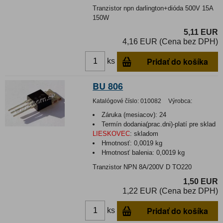
Tranzistor npn darlington+dióda 500V 15A
150W
5,11 EUR
4,16 EUR (Cena bez DPH)
Pridať do košíka
ks
BU 806
Katalógové číslo:
010082
Výrobca:
Záruka (mesiacov):
24
Termín dodania(prac.dni)-platí pre sklad
LIESKOVEC
:
skladom
Hmotnosť:
0,0019 kg
Hmotnosť balenia:
0,0019 kg
Tranzistor NPN 8A/200V D TO220
1,50 EUR
1,22 EUR (Cena bez DPH)
Pridať do košíka
ks