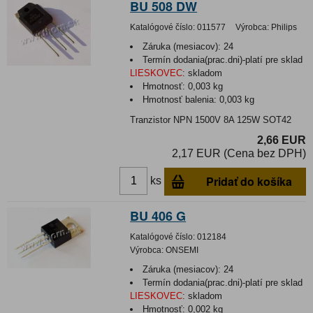
BU 508 DW
Katalógové číslo:
011577
Výrobca:
Philips
Záruka (mesiacov):
24
Termín dodania(prac.dni)-platí pre sklad
LIESKOVEC
:
skladom
Hmotnosť:
0,003 kg
Hmotnosť balenia:
0,003 kg
Tranzistor NPN 1500V 8A 125W SOT42
2,66 EUR
2,17 EUR (Cena bez DPH)
Pridať do košíka
ks
BU 406 G
Katalógové číslo:
012184
Výrobca:
ONSEMI
Záruka (mesiacov):
24
Termín dodania(prac.dni)-platí pre sklad
LIESKOVEC
:
skladom
Hmotnosť:
0,002 kg