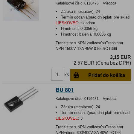
Katalógové číslo:
0116476
Výrobca:
Záruka (mesiacov):
24
Termín dodania(prac.dni)-platí pre sklad
LIESKOVEC
:
skladom
Hmotnosť:
0,0056 kg
Hmotnosť balenia:
0,0056 kg
Tranzistor s NPN vodivosťouTransistor
NPN 1500V 12A 45W 0.55 SOT399
3,15 EUR
2,57 EUR (Cena bez DPH)
Pridať do košíka
ks
BU 801
Katalógové číslo:
0116481
Výrobca:
Záruka (mesiacov):
24
Termín dodania(prac.dni)-platí pre sklad
LIESKOVEC
:
3
Tranzistor s NPN vodivosťouTransistor
NPN+diode 600/400V 3A 40W TO126