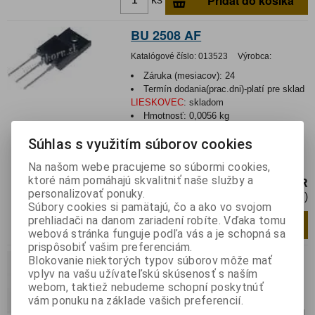
Pridať do košíka
BU 2508 AF
Katalógové číslo:
013523
Výrobca:
Záruka (mesiacov):
24
Termín dodania(prac.dni)-platí pre sklad
LIESKOVEC
:
skladom
Hmotnosť:
0,0056 kg
Hmotnosť balenia:
0,0056 kg
Súhlas s využitím súborov cookies
Tranzistor npn 1500V 8A 45W 0.4us
SOT399 izolované
Na našom webe pracujeme so súbormi cookies,
ktoré nám pomáhajú skvalitniť naše služby a
3 EUR
personalizovať ponuky.
2,44 EUR (Cena bez DPH)
Súbory cookies si pamätajú, čo a ako vo svojom
prehliadači na danom zariadení robíte. Vďaka tomu
Pridať do košíka
ks
webová stránka funguje podľa vás a je schopná sa
prispôsobiť vašim preferenciám.
BU 2525 AF
Blokovanie niektorých typov súborov môže mať
vplyv na vašu užívateľskú skúsenosť s naším
Katalógové číslo:
015993
Výrobca:
webom, taktiež nebudeme schopní poskytnúť
vám ponuku na základe vašich preferencií.
Záruka (mesiacov):
24
Termín dodania(prac.dni)-platí pre sklad