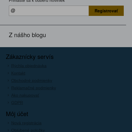
Prihláste sa k odberu noviniek
Registrovať
Z nášho blogu
Zákaznícky servís
Rýchla objednávka
Kontakt
Obchodné podmienky
Reklamačné podmienky
Ako nakupovať
GDPR
Môj účet
Nová registrácia
Oblúbené položky