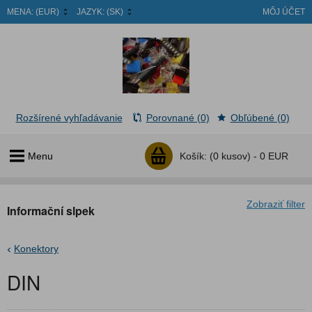
MENA:
(EUR)
JAZYK:
(SK)
MÔJ ÚČET
Rozšírené vyhľadávanie
Porovnané (0)
Obľúbené (0)
Menu
Košík:
(0 kusov) -
0 EUR
Zobraziť filter
Informační slpek
Konektory
DIN