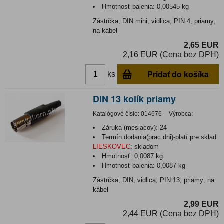
Hmotnosť balenia:
0,00545 kg
Zástrčka; DIN mini; vidlica; PIN:4; priamy;
na kábel
2,65 EUR
2,16 EUR (Cena bez DPH)
Pridať do košíka
ks
DIN 13 kolík priamy
Katalógové číslo:
014676
Výrobca:
Záruka (mesiacov):
24
Termín dodania(prac.dni)-platí pre sklad
LIESKOVEC
:
skladom
Hmotnosť:
0,0087 kg
Hmotnosť balenia:
0,0087 kg
Zástrčka; DIN; vidlica; PIN:13; priamy; na
kábel
2,99 EUR
2,44 EUR (Cena bez DPH)