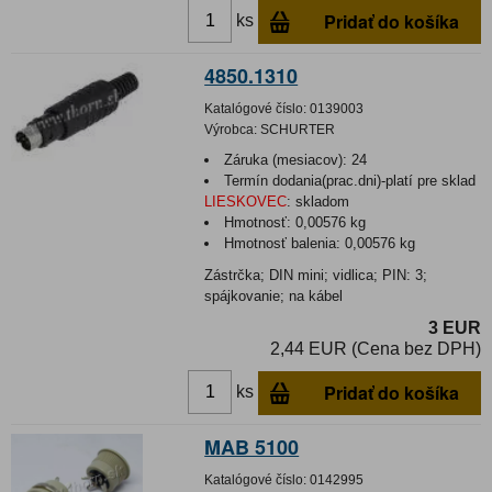
Pridať do košíka
ks
4850.1310
Katalógové číslo:
0139003
Výrobca:
SCHURTER
Záruka (mesiacov):
24
Termín dodania(prac.dni)-platí pre sklad
LIESKOVEC
:
skladom
Hmotnosť:
0,00576 kg
Hmotnosť balenia:
0,00576 kg
Zástrčka; DIN mini; vidlica; PIN: 3;
spájkovanie; na kábel
3 EUR
2,44 EUR (Cena bez DPH)
Pridať do košíka
ks
MAB 5100
Katalógové číslo:
0142995