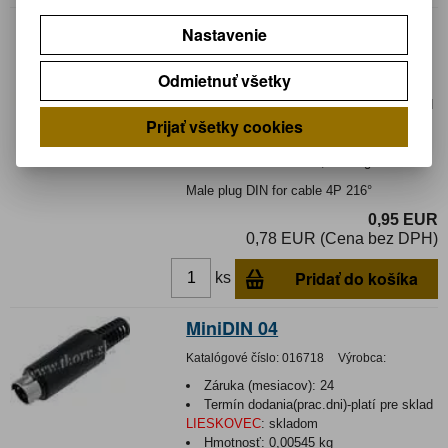
DIN 4 kolík
Nastavenie
Katalógové číslo:
0123080
Výrobca:
Odmietnuť všetky
Záruka (mesiacov):
24
Termín dodania(prac.dni)-platí pre sklad
Prijať všetky cookies
LIESKOVEC
:
skladom
Hmotnosť:
0,0074 kg
Hmotnosť balenia:
0,0074 kg
Male plug DIN for cable 4P 216°
0,95 EUR
0,78 EUR (Cena bez DPH)
Pridať do košíka
ks
MiniDIN 04
Katalógové číslo:
016718
Výrobca:
Záruka (mesiacov):
24
Termín dodania(prac.dni)-platí pre sklad
LIESKOVEC
:
skladom
Hmotnosť:
0,00545 kg