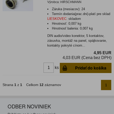
Výrobca:
HIRSCHMANN
Záruka (mesiacov):
24
Termín dodania(prac.dni)-platí pre sklad
LIESKOVEC
:
skladom
Hmotnosť:
0,007 kg
Hmotnosť balenia:
0,007 kg
DIN audio/video konektor, 5 kontaktov,
zásuvka, montáž na panel, spájkovanie,
kontakty pokryté cínom...
4,95 EUR
4,03 EUR (Cena bez DPH)
Pridať do košíka
ks
Strana
1
z
1
Celkom
12
záznamov
1
ODBER NOVINIEK