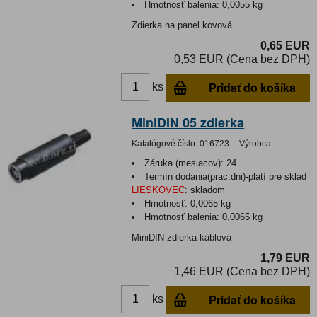
Hmotnosť balenia:
0,0055 kg
Zdierka na panel kovová
0,65 EUR
0,53 EUR (Cena bez DPH)
Pridať do košíka
ks
MiniDIN 05 zdierka
Katalógové číslo:
016723
Výrobca:
Záruka (mesiacov):
24
Termín dodania(prac.dni)-platí pre sklad
LIESKOVEC
:
skladom
Hmotnosť:
0,0065 kg
Hmotnosť balenia:
0,0065 kg
MiniDIN zdierka káblová
1,79 EUR
1,46 EUR (Cena bez DPH)
Pridať do košíka
ks