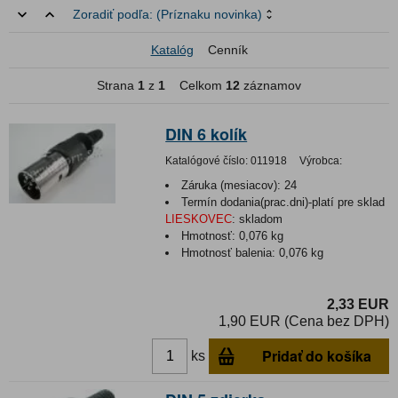
Zoradiť podľa:
(Príznaku novinka)
Katalóg
Cenník
Strana
1
z
1
Celkom
12
záznamov
DIN 6 kolík
Katalógové číslo:
011918
Výrobca:
Záruka (mesiacov):
24
Termín dodania(prac.dni)-platí pre sklad
LIESKOVEC
:
skladom
Hmotnosť:
0,076 kg
Hmotnosť balenia:
0,076 kg
2,33 EUR
1,90 EUR (Cena bez DPH)
Pridať do košíka
ks