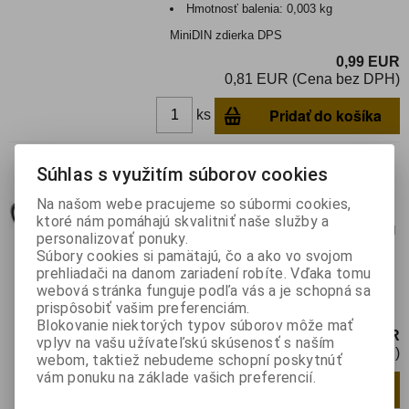
Hmotnosť balenia:
0,003 kg
MiniDIN zdierka DPS
0,99 EUR
0,81 EUR (Cena bez DPH)
Pridať do košíka
ks
MiniDIN 09 zdierka
Súhlas s využitím súborov cookies
Katalógové číslo:
0115160
Výrobca:
Na našom webe pracujeme so súbormi cookies,
Záruka (mesiacov):
24
ktoré nám pomáhajú skvalitniť naše služby a
Termín dodania(prac.dni)-platí pre sklad
personalizovať ponuky.
LIESKOVEC
:
3
Súbory cookies si pamätajú, čo a ako vo svojom
Hmotnosť:
0,0075 kg
prehliadači na danom zariadení robíte. Vďaka tomu
Hmotnosť balenia:
0,0075 kg
webová stránka funguje podľa vás a je schopná sa
prispôsobiť vašim preferenciám.
MiniDIN zdierka káblová
Blokovanie niektorých typov súborov môže mať
2,99 EUR
vplyv na vašu užívateľskú skúsenosť s naším
2,44 EUR (Cena bez DPH)
webom, taktiež nebudeme schopní poskytnúť
vám ponuku na základe vašich preferencií.
Pridať do košíka
ks