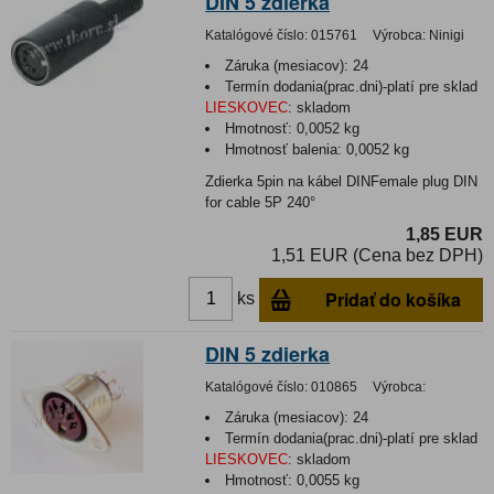
DIN 5 zdierka
Katalógové číslo:
015761
Výrobca:
Ninigi
Záruka (mesiacov):
24
Termín dodania(prac.dni)-platí pre sklad
LIESKOVEC
:
skladom
Hmotnosť:
0,0052 kg
Hmotnosť balenia:
0,0052 kg
Zdierka 5pin na kábel DINFemale plug DIN
for cable 5P 240°
1,85 EUR
1,51 EUR (Cena bez DPH)
Pridať do košíka
ks
DIN 5 zdierka
Katalógové číslo:
010865
Výrobca:
Záruka (mesiacov):
24
Termín dodania(prac.dni)-platí pre sklad
LIESKOVEC
:
skladom
Hmotnosť:
0,0055 kg