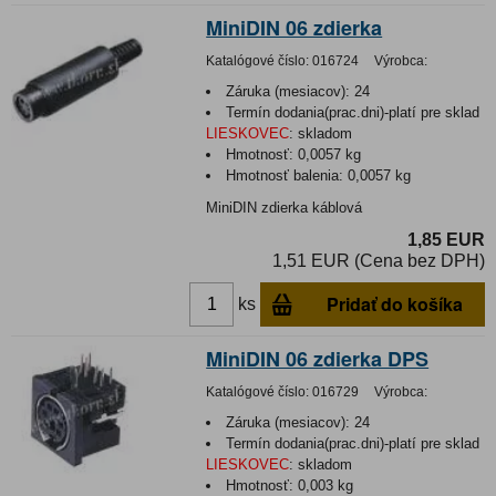
MiniDIN 06 zdierka
Katalógové číslo:
016724
Výrobca:
Záruka (mesiacov):
24
Termín dodania(prac.dni)-platí pre sklad
LIESKOVEC
:
skladom
Hmotnosť:
0,0057 kg
Hmotnosť balenia:
0,0057 kg
MiniDIN zdierka káblová
1,85 EUR
1,51 EUR (Cena bez DPH)
Pridať do košíka
ks
MiniDIN 06 zdierka DPS
Katalógové číslo:
016729
Výrobca:
Záruka (mesiacov):
24
Termín dodania(prac.dni)-platí pre sklad
LIESKOVEC
:
skladom
Hmotnosť:
0,003 kg