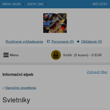
MENA:
(EUR)
JAZYK:
(SK)
MÔJ ÚČET
Rozšírené vyhľadávanie
Porovnané (0)
Obľúbené (0)
Menu
Košík:
(0 kusov) -
0 EUR
Zobraziť filter
Informační slpek
Vianočné osvetlenia
Svietniky