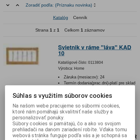
Zoradiť podľa:
(Príznaku novinka)
Katalóg
Cenník
Strana
1
z
1
Celkom
1
záznamov
Svietnik v ráme "láva" KAD
10
Katalógové číslo:
0113804
Výrobca:
Home
Záruka (mesiacov):
24
Termín dodania(prac.dni)-platí pre sklad
LIESKOVEC
:
skladom
Súhlas s využitím súborov cookies
Hmotnosť:
1,49 kg
Hmotnosť balenia:
1,49 kg
Na našom webe pracujeme so súbormi cookies,
EAN:
5998312758540
ktoré nám pomáhajú skvalitniť naše služby a
Vianočný dekoračný osvetlenie- na
personalizovať ponuky.
zavesenie. • 5 ks žiaroviek• biela•
Súbory cookies si pamätajú, čo a ako vo svojom
sklené ba...
prehliadači na danom zariadení robíte. Vďaka tomu
webová stránka funguje podľa vás a je schopná sa
38 EUR