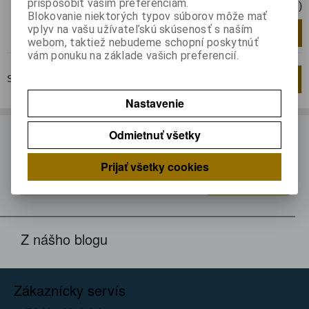
prispôsobiť vašim preferenciám.
30,90 EUR (Cena bez DPH)
Blokovanie niektorých typov súborov môže mať
vplyv na vašu užívateľskú skúsenosť s naším
Pridať do košíka
ks
webom, taktiež nebudeme schopní poskytnúť
vám ponuku na základe vašich preferencií.
Strana
1
z
1
Celkom
1
záznamov
1
Nastavenie
Odmietnuť všetky
ODBER NOVINIEK
Prihláste sa k odberu noviniek
Prijať všetky cookies
Registrovať
Z nášho blogu
Zákaznícky servís