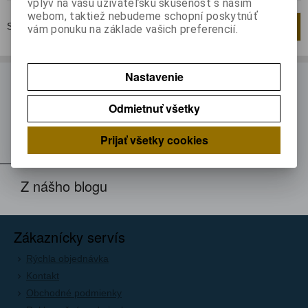
vplyv na vašu užívateľskú skúsenosť s naším
webom, taktiež nebudeme schopní poskytnúť
Strana
1
z
1
Celkom
1
záznamov
1
vám ponuku na základe vašich preferencií.
Nastavenie
ODBER NOVINIEK
Odmietnuť všetky
Prihláste sa k odberu noviniek
Registrovať
Prijať všetky cookies
Z nášho blogu
Zákaznícky servís
Rýchla objednávka
Kontakt
Obchodné podmienky