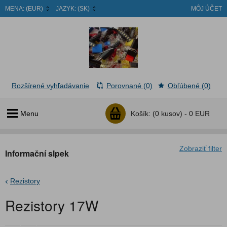
MENA:
(EUR)
JAZYK:
(SK)
MÔJ ÚČET
Rozšírené vyhľadávanie
Porovnané (0)
Obľúbené (0)
Menu
Košík:
(0 kusov) -
0 EUR
Zobraziť filter
Informační slpek
Rezistory
Rezistory 17W