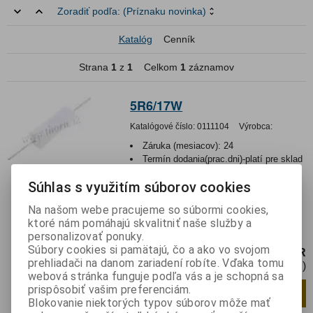
Zoradiť podľa:
(Príznaku novinka)
Katalóg
Cenník
Strana
1
z
1
Celkom
1
záznamov
5R6/17W
Katalógové číslo:
0111104
Výrobca:
Záruka (mesiacov):
24
Termín dodania(prac.dni)-platí pre sklad
LIESKOVEC
:
skladom
Súhlas s využitím súborov cookies
Hmotnosť:
0,016 kg
Hmotnosť balenia:
0,016 kg
Na našom webe pracujeme so súbormi cookies,
Resistor wirewound axial aluminium clad
ktoré nám pomáhajú skvalitniť naše služby a
17W
personalizovať ponuky.
Súbory cookies si pamätajú, čo a ako vo svojom
0,98 EUR
prehliadači na danom zariadení robíte. Vďaka tomu
0,80 EUR (Cena bez DPH)
webová stránka funguje podľa vás a je schopná sa
prispôsobiť vašim preferenciám.
Pridať do košíka
ks
Blokovanie niektorých typov súborov môže mať