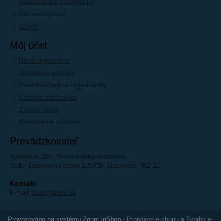
Reklamačné podmienky
Ako nakupovať
GDPR
Môj účet
Nová registrácia
Oblúbené položky
Predchádzajúce objednávky
Editácia zákazníka
Zmeniť heslo
Nastavenie cookies
Prevádzkovateľ
Volkomer Ján, Thorn-hobby elektronic
Sídlo: Lieskovská cesta 2509/36, Lieskovec, 962 21
Kontakt
E-mail:
thorn@thorn.sk
Provozováno na systému Zoner inShop -
Pronájem e-shopu
a
Tvorba e-