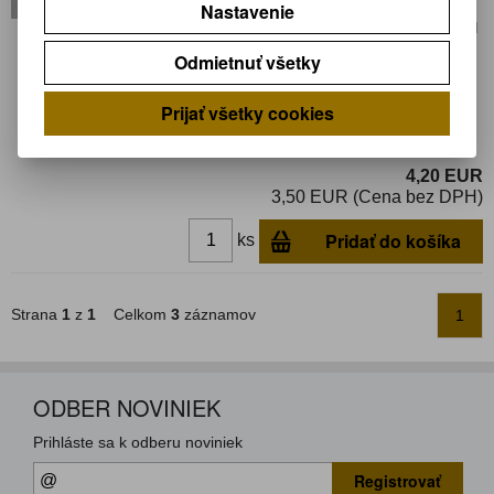
Nastavenie
Záruka (mesiacov):
24
Termín dodania(prac.dni)-platí pre sklad
LIESKOVEC
:
3
Odmietnuť všetky
Hmotnosť:
0,0012 kg
Hmotnosť balenia:
0,0012 kg
Prijať všetky cookies
Operačný zosilňovač; 2,5MHz; Kanály:1;
DIP8
4,20 EUR
3,50 EUR (Cena bez DPH)
Pridať do košíka
ks
Strana
1
z
1
Celkom
3
záznamov
1
ODBER NOVINIEK
Prihláste sa k odberu noviniek
Registrovať