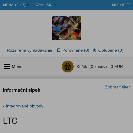
MENA:
(EUR)
JAZYK:
(SK)
MÔJ ÚČET
Rozšírené vyhľadávanie
Porovnané (0)
Obľúbené (0)
Menu
Košík:
(0 kusov) -
0 EUR
Zobraziť filter
Informační slpek
Integrované obvody
LTC