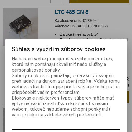
LTC 485 CN 8
Katalógové číslo:
0123026
Výrobca:
LINEAR TECHNOLOGY
Záruka (mesiacov):
24
Termín dodania(prac.dni)-platí pre sklad
LIESKOVEC
:
skladom
Súhlas s využitím súborov cookies
Hmotnosť:
0,00051 kg
Hmotnosť balenia:
0,00051 kg
Na našom webe pracujeme so súbormi cookies,
ktoré nám pomáhajú skvalitniť naše služby a
Rozhranie; transceiver; RS485; 52Mbps;
personalizovať ponuky.
DIP8; 5VDC
Súbory cookies si pamätajú, čo a ako vo svojom
4,20 EUR
prehliadači na danom zariadení robíte. Vďaka tomu
3,42 EUR (Cena bez DPH)
webová stránka funguje podľa vás a je schopná sa
prispôsobiť vašim preferenciám.
Pridať do košíka
ks
Blokovanie niektorých typov súborov môže mať
vplyv na vašu užívateľskú skúsenosť s naším
webom, taktiež nebudeme schopní poskytnúť
LTC 1050 CN 8
vám ponuku na základe vašich preferencií.
Katalógové číslo:
0124837
Výrobca:
LINEAR TECHNOLOGY