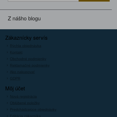
Z nášho blogu
Zákaznícky servís
Rýchla objednávka
Kontakt
Obchodné podmienky
Reklamačné podmienky
Ako nakupovať
GDPR
Môj účet
Nová registrácia
Oblúbené položky
Predchádzajúce objednávky
Editácia zákazníka