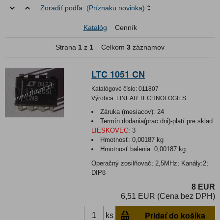
Zoradiť podľa:
(Príznaku novinka)
Katalóg
Cenník
Strana
1
z
1
Celkom
3
záznamov
LTC 1051 CN
Katalógové číslo:
011807
Výrobca:
LINEAR TECHNOLOGIES
Záruka (mesiacov):
24
Termín dodania(prac.dni)-platí pre sklad
LIESKOVEC
:
3
Hmotnosť:
0,00187 kg
Hmotnosť balenia:
0,00187 kg
Operačný zosilňovač; 2,5MHz; Kanály:2;
DIP8
8 EUR
6,51 EUR (Cena bez DPH)
Pridať do košíka
ks