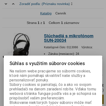
Zoradiť podľa:
(Príznaku novinka)
Katalóg
Cenník
Strana
1
z
1
Celkom
1
záznamov
Slúchadlá s mikrofónom
SUN-20034
Katalógové číslo:
0113066
Výrobca:
Záruka (mesiacov):
24
Termín dodania(prac.dni)-platí pre sklad
Súhlas s využitím súborov cookies
LIESKOVEC
:
skladom
Hmotnosť balenia:
0,605 kg
Na našom webe pracujeme so súbormi cookies,
Multimediálne slúchadlá s mikrofónom, 5.1
ktoré nám pomáhajú skvalitniť naše služby a
surround
personalizovať ponuky.
Súbory cookies si pamätajú, čo a ako vo svojom
45,38 EUR
prehliadači na danom zariadení robíte. Vďaka tomu
36,90 EUR (Cena bez DPH)
webová stránka funguje podľa vás a je schopná sa
prispôsobiť vašim preferenciám.
Pridať do košíka
ks
Blokovanie niektorých typov súborov môže mať