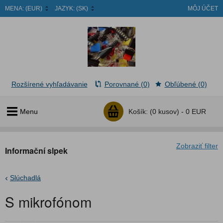
MENA:
(EUR)
JAZYK:
(SK)
MÔJ ÚČET
Rozšírené vyhľadávanie
Porovnané (0)
Obľúbené (0)
Menu
Košík:
(0 kusov) -
0 EUR
Zobraziť filter
Informační slpek
Slúchadlá
S mikrofónom