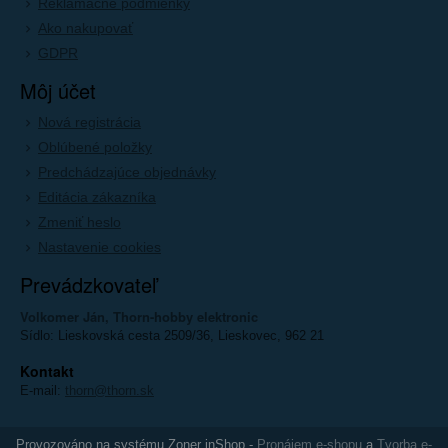
Reklamačné podmienky
Ako nakupovať
GDPR
Môj účet
Nová registrácia
Oblúbené položky
Predchádzajúce objednávky
Editácia zákazníka
Zmeniť heslo
Nastavenie cookies
Prevádzkovateľ
Volkomer Ján, Thorn-hobby elektronic
Sídlo: Lieskovská cesta 2509/36, Lieskovec, 962 21
Kontakt
E-mail:
thorn@thorn.sk
Provozováno na systému Zoner inShop -
Pronájem e-shopu
a
Tvorba e-