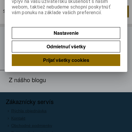
vplyv na vašu užívateľskú skúsenosť s naším
webom, taktiež nebudeme schopní poskytnúť
Strana
1
z
1
Celkom
1
záznamov
1
vám ponuku na základe vašich preferencií.
Nastavenie
ODBER NOVINIEK
Odmietnuť všetky
Prihláste sa k odberu noviniek
Registrovať
Prijať všetky cookies
Z nášho blogu
Zákaznícky servís
Rýchla objednávka
Kontakt
Obchodné podmienky