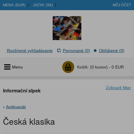
MENA:
(EUR)
JAZYK:
(SK)
MÔJ ÚČET
Rozšírené vyhľadávanie
Porovnané (0)
Obľúbené (0)
Menu
Košík:
(0 kusov) -
0 EUR
Zobraziť filter
Informační slpek
Antikvariát
Česká klasika