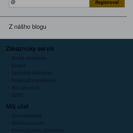
Registrovať
Z nášho blogu
Zákaznícky servís
Rýchla objednávka
Kontakt
Obchodné podmienky
Reklamačné podmienky
Ako nakupovať
GDPR
Môj účet
Nová registrácia
Oblúbené položky
Predchádzajúce objednávky