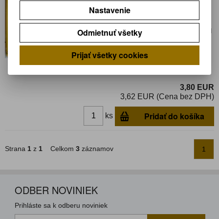
Nastavenie
Katalógové číslo:
0143196
Výrobca:
Záruka (mesiacov):
24
Odmietnuť všetky
Termín dodania(prac.dni)-platí pre sklad
LIESKOVEC
:
skladom
Hmotnosť:
0,3 kg
Prijať všetky cookies
Hmotnosť balenia:
0,3 kg
3,80 EUR
3,62 EUR (Cena bez DPH)
Pridať do košíka
ks
Strana
1
z
1
Celkom
3
záznamov
1
ODBER NOVINIEK
Prihláste sa k odberu noviniek