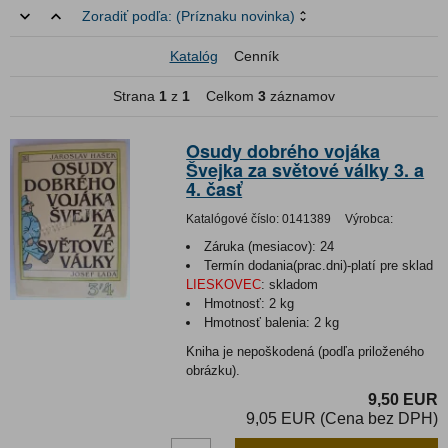
Zoradiť podľa:
(Príznaku novinka)
Katalóg
Cenník
Strana
1
z
1
Celkom
3
záznamov
Osudy dobrého vojáka
Švejka za světové války 3. a
4. časť
Katalógové číslo:
0141389
Výrobca:
Záruka (mesiacov):
24
Termín dodania(prac.dni)-platí pre sklad
LIESKOVEC
:
skladom
Hmotnosť:
2 kg
Hmotnosť balenia:
2 kg
Kniha je nepoškodená (podľa priloženého
obrázku).
9,50 EUR
9,05 EUR (Cena bez DPH)