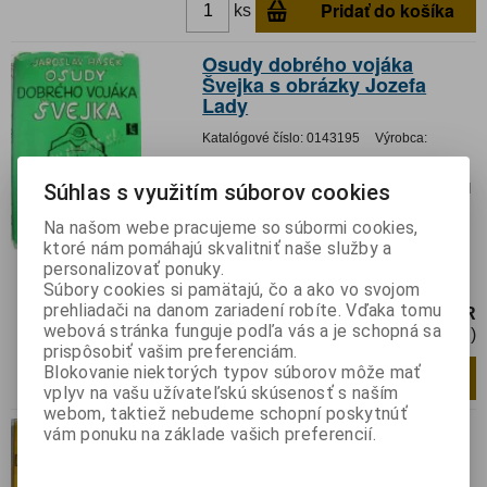
Pridať do košíka
ks
Osudy dobrého vojáka
Švejka s obrázky Jozefa
Lady
Katalógové číslo:
0143195
Výrobca:
Záruka (mesiacov):
24
Súhlas s využitím súborov cookies
Termín dodania(prac.dni)-platí pre sklad
LIESKOVEC
:
skladom
Na našom webe pracujeme so súbormi cookies,
Hmotnosť:
0,3 kg
ktoré nám pomáhajú skvalitniť naše služby a
Hmotnosť balenia:
0,3 kg
personalizovať ponuky.
Súbory cookies si pamätajú, čo a ako vo svojom
prehliadači na danom zariadení robíte. Vďaka tomu
3,80 EUR
webová stránka funguje podľa vás a je schopná sa
3,62 EUR (Cena bez DPH)
prispôsobiť vašim preferenciám.
Blokovanie niektorých typov súborov môže mať
Pridať do košíka
ks
vplyv na vašu užívateľskú skúsenosť s naším
webom, taktiež nebudeme schopní poskytnúť
Osudy dobrého vojáka
vám ponuku na základe vašich preferencií.
Švejka s obrázky Jozefa
Lady