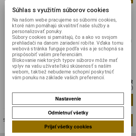
Súhlas s využitím súborov cookies
PAP 1 T 31 PZ 11
Na našom webe pracujeme so súbormi cookies,
Katalógové číslo:
0115984
ktoré nám pomáhajú skvalitniť naše služby a
Výrobca:
POKÓJ
personalizovať ponuky.
Záruka (mesiacov):
24
Súbory cookies si pamätajú, čo a ako vo svojom
Termín dodania(prac.dni)-platí pre sklad
prehliadači na danom zariadení robíte. Vďaka tomu
LIESKOVEC
:
3
webová stránka funguje podľa vás a je schopná sa
Hmotnosť:
0,08 kg
prispôsobiť vašim preferenciám.
Hmotnosť balenia:
0,08 kg
Blokovanie niektorých typov súborov môže mať
vplyv na vašu užívateľskú skúsenosť s naším
Koncový spínač; NO + NC; 10A;
webom, taktiež nebudeme schopní poskytnúť
max400VAC; max250VDC; PG13,5; IP65
vám ponuku na základe vašich preferencií.
36,46 EUR
29,65 EUR (Cena bez DPH)
Nastavenie
Pridať do košíka
ks
Odmietnuť všetky
Strana
1
z
1
Celkom
2
záznamov
1
Prijať všetky cookies