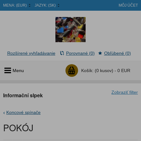
MENA:
(EUR)
JAZYK:
(SK)
MÔJ ÚČET
Rozšírené vyhľadávanie
Porovnané (0)
Obľúbené (0)
Menu
Košík:
(0 kusov) -
0 EUR
Zobraziť filter
Informační slpek
Koncové spínače
POKÓJ