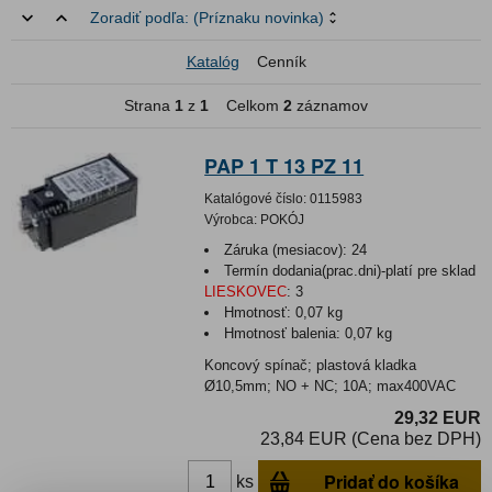
Zoradiť podľa:
(Príznaku novinka)
Katalóg
Cenník
Strana
1
z
1
Celkom
2
záznamov
PAP 1 T 13 PZ 11
Katalógové číslo:
0115983
Výrobca:
POKÓJ
Záruka (mesiacov):
24
Termín dodania(prac.dni)-platí pre sklad
LIESKOVEC
:
3
Hmotnosť:
0,07 kg
Hmotnosť balenia:
0,07 kg
Koncový spínač; plastová kladka
Ø10,5mm; NO + NC; 10A; max400VAC
29,32 EUR
23,84 EUR (Cena bez DPH)
Pridať do košíka
ks