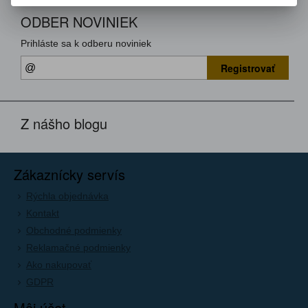
ODBER NOVINIEK
Prihláste sa k odberu noviniek
Registrovať
Z nášho blogu
Zákaznícky servís
Rýchla objednávka
Kontakt
Obchodné podmienky
Reklamačné podmienky
Ako nakupovať
GDPR
Môj účet