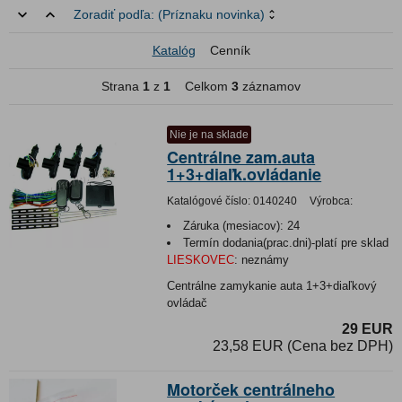
Zoradiť podľa:
(Príznaku novinka)
Katalóg
Cenník
Strana
1
z
1
Celkom
3
záznamov
Nie je na sklade
Centrálne zam.auta
1+3+diaľk.ovládanie
Katalógové číslo:
0140240
Výrobca:
Záruka (mesiacov):
24
Termín dodania(prac.dni)-platí pre sklad
LIESKOVEC
:
neznámy
Centrálne zamykanie auta 1+3+diaľkový
ovládač
29 EUR
23,58 EUR (Cena bez DPH)
Motorček centrálneho