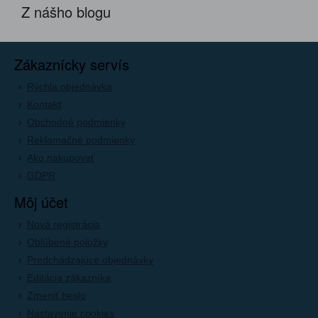
Z nášho blogu
Zákaznícky servís
Rýchla objednávka
Kontakt
Obchodné podmienky
Reklamačné podmienky
Ako nakupovať
GDPR
Môj účet
Nová registrácia
Oblúbené položky
Predchádzajúce objednávky
Editácia zákazníka
Zmeniť heslo
Nastavenie cookies