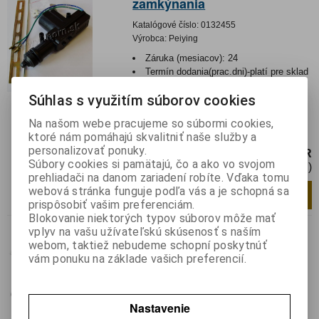
zamkýnania
Katalógové číslo:
0132455
Výrobca:
Peiying
Záruka (mesiacov):
24
Termín dodania(prac.dni)-platí pre sklad
LIESKOVEC
:
5
Súhlas s využitím súborov cookies
Hmotnosť balenia:
0,2 kg
EAN:
5901436720737
Na našom webe pracujeme so súbormi cookies,
Motorček-centrálne zamykanie obyčajný
ktoré nám pomáhajú skvalitniť naše služby a
personalizovať ponuky.
4,50 EUR
Súbory cookies si pamätajú, čo a ako vo svojom
3,66 EUR (Cena bez DPH)
prehliadači na danom zariadení robíte. Vďaka tomu
webová stránka funguje podľa vás a je schopná sa
Pridať do košíka
ks
prispôsobiť vašim preferenciám.
Blokovanie niektorých typov súborov môže mať
Nie je na sklade
vplyv na vašu užívateľskú skúsenosť s naším
Centrálne zam.auta
webom, taktiež nebudeme schopní poskytnúť
1+3+diaľk.ovládanie
vám ponuku na základe vašich preferencií.
Katalógové číslo:
0140244
Výrobca:
Peiying
Nastavenie
Záruka (mesiacov):
24