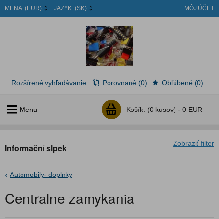
MENA:
(EUR)
JAZYK:
(SK)
MÔJ ÚČET
Rozšírené vyhľadávanie
Porovnané (0)
Obľúbené (0)
Menu
Košík:
(0 kusov) -
0 EUR
Zobraziť filter
Informační slpek
Automobily- doplnky
Centralne zamykania