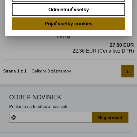
Termín dodania(prac.dni)-platí pre sklad
Odmietnuť všetky
LIESKOVEC
:
neznámy
Hmotnosť:
1 kg
Hmotnosť balenia:
1 kg
Prijať všetky cookies
Centrálne zamykanie auta (1+3+2 DO)
Peiying
27,50 EUR
22,36 EUR (Cena bez DPH)
Strana
1
z
1
Celkom
3
záznamov
1
ODBER NOVINIEK
Prihláste sa k odberu noviniek
Registrovať