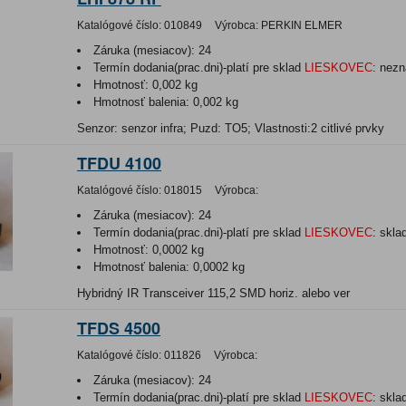
Katalógové číslo:
010849
Výrobca:
PERKIN ELMER
Záruka (mesiacov):
24
Termín dodania(prac.dni)-platí pre sklad
LIESKOVEC
:
nezn
Hmotnosť:
0,002 kg
Hmotnosť balenia:
0,002 kg
Senzor: senzor infra; Puzd: TO5; Vlastnosti:2 citlivé prvky
TFDU 4100
Katalógové číslo:
018015
Výrobca:
Záruka (mesiacov):
24
Termín dodania(prac.dni)-platí pre sklad
LIESKOVEC
:
skla
Hmotnosť:
0,0002 kg
Hmotnosť balenia:
0,0002 kg
Hybridný IR Transceiver 115,2 SMD horiz. alebo ver
TFDS 4500
Katalógové číslo:
011826
Výrobca:
Záruka (mesiacov):
24
Termín dodania(prac.dni)-platí pre sklad
LIESKOVEC
:
skla