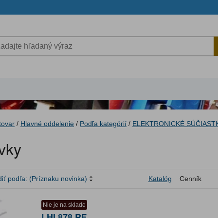
tovar
/
Hlavné oddelenie
/
Podľa kategórií
/
ELEKTRONICKÉ SÚČIAST
vky
iť podľa:
(Príznaku novinka)
Katalóg
Cenník
Nie je na sklade
LHI 878 RF