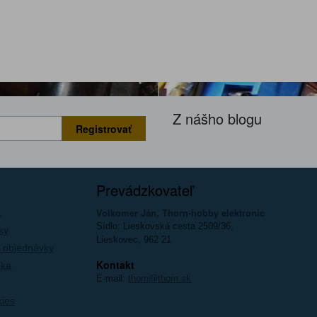
Z nášho blogu
Registrovať
Prevádzkovateľ
Volkomer Ján, Thorn-hobby elektronic
a
Sídlo: Lieskovská cesta 2509/36,
ky
Lieskovec, 962 21
 objednávky
Kontakt
íka
E-mail:
thorn@thorn.sk
kies