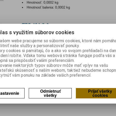
Hmotnosť:
0,0002 kg
Hmotnosť balenia:
0,0002 kg
TPS 434 G 9
las s využitím súborov cookies
Katalógové číslo:
0124818
Výrobca:
PERKIN ELMER
Záruka (mesiacov):
24
ašom webe pracujeme so súbormi cookies, ktoré nám pomáha
Termín dodania(prac.dni)-platí pre sklad
LIESKOVEC
:
skla
litniť naše služby a personalizovať ponuky.
Hmotnosť:
0,00094 kg
ry cookies si pamätajú, čo a ako vo svojom prehliadači na d
Hmotnosť balenia:
0,00094 kg
adení robíte. Vďaka tomu webová stránka funguje podľa vás a 
pná sa prispôsobiť vašim preferenciám.
Senzor: teploty; 75kΩ; Puzd: TO5; Citlivosť prijímača:35V/W
ovanie niektorých typov súborov môže mať vplyv na vašu
ateľskú skúsenosť s naším webom, taktiež nebudeme schopn
ytnúť vám ponuku na základe vašich preferencií.
lkom
4
záznamov
Odmietnuť
Prijať všetky
astavenie
všetky
cookies