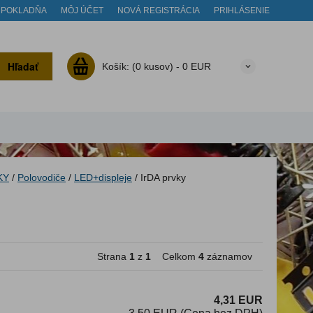
POKLADŇA
MÔJ ÚČET
NOVÁ REGISTRÁCIA
PRIHLÁSENIE
Hľadať
Košík:
(0 kusov) -
0 EUR
KY
/
Polovodiče
/
LED+displeje
/
IrDA prvky
Strana
1
z
1
Celkom
4
záznamov
4,31 EUR