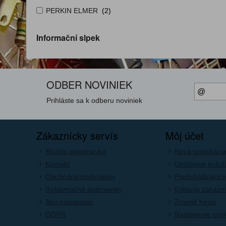
PERKIN ELMER
(2)
Informační slpek
ODBER NOVINIEK
Prihláste sa k odberu noviniek
Zákaznícky servís
Môj účet
Rýchla objednávka
Nová registráci
Kontakt
Oblúbené polož
Obchodné podmienky
Predchádzajúce
Reklamačné podmienky
Editácia zákazn
Ako nakupovať
Zmeniť heslo
GDPR
Nastavenie coo