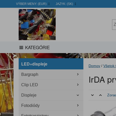
VÝBER MENY:
(EUR)
JAZYK:
(SK)
KATEGÓRIE
LED+displeje
Domov
/
Všetok 
Bargraph
IrDA pr
Clip LED
Displeje
Zorad
Fotodiódy
Fototranzistory