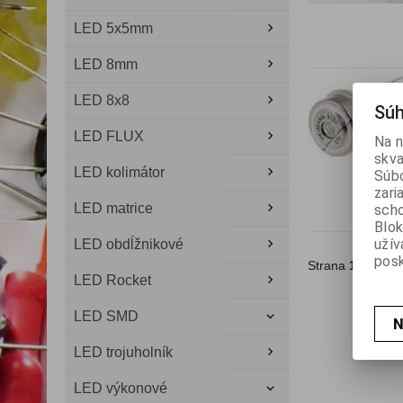
LED 5x5mm
LED 8mm
LED 8x8
Súh
LED FLUX
Na n
skva
LED kolimátor
Súbo
zari
LED matrice
scho
Blok
užív
LED obdĺžnikové
posk
Strana
1
z
1
Ce
LED Rocket
LED SMD
N
LED trojuholník
LED výkonové