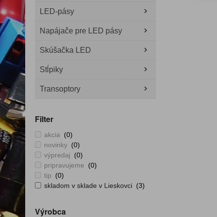
LED-pásy
Napájače pre LED pásy
Skúšačka LED
Stĺpiky
Transoptory
Filter
akcia
(0)
novinky
(0)
výpredaj
(0)
pripravujeme
(0)
tip
(0)
skladom v sklade v Lieskovci
(3)
Výrobca