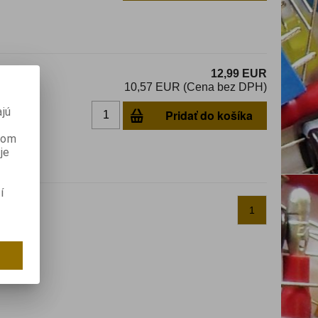
12,99 EUR
10,57 EUR (Cena bez DPH)
jú
Pridať do košíka
dom
anom
je
í
1