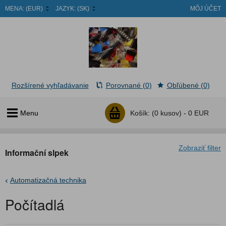
MENA:
(EUR)
JAZYK:
(SK)
MÔJ ÚČET
Rozšírené vyhľadávanie
Porovnané (0)
Obľúbené (0)
Menu
Košík:
(0 kusov) -
0 EUR
Zobraziť filter
Informační slpek
Automatizačná technika
Počítadlá