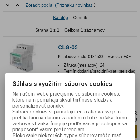
Zoradiť podľa:
(Príznaku novinka)
Katalóg
Cenník
Strana
1
z
1
Celkom
1
záznamov
CLG-03
Katalógové číslo:
0131533
Výrobca:
F&F
Záruka (mesiacov):
24
Termín dodania(prac.dni)-platí pre sklad
LIESKOVEC
:
3
Súhlas s využitím súborov cookies
Hmotnosť balenia:
0,1586 kg
EAN:
5908312591832
Na našom webe pracujeme so súbormi cookies,
Počítadlo: elektronické; počítanie
ktoré nám pomáhajú skvalitniť naše služby a
vpred/reverzný; LCD; 24÷264V
personalizovať ponuky.
Súbory cookies si pamätajú, čo a ako vo svojom
88,21 EUR
prehliadači na danom zariadení robíte. Vďaka tomu
71,72 EUR (Cena bez DPH)
webová stránka funguje podľa vás a je schopná sa
prispôsobiť vašim preferenciám.
Pridať do košíka
ks
Blokovanie niektorých typov súborov môže mať