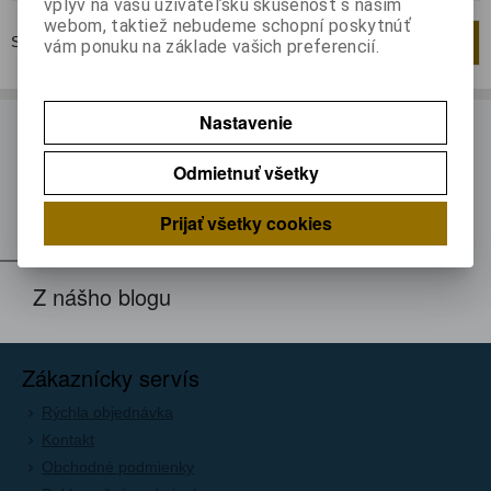
vplyv na vašu užívateľskú skúsenosť s naším
webom, taktiež nebudeme schopní poskytnúť
Strana
1
z
1
Celkom
1
záznamov
1
vám ponuku na základe vašich preferencií.
Nastavenie
ODBER NOVINIEK
Odmietnuť všetky
Prihláste sa k odberu noviniek
Registrovať
Prijať všetky cookies
Z nášho blogu
Zákaznícky servís
Rýchla objednávka
Kontakt
Obchodné podmienky