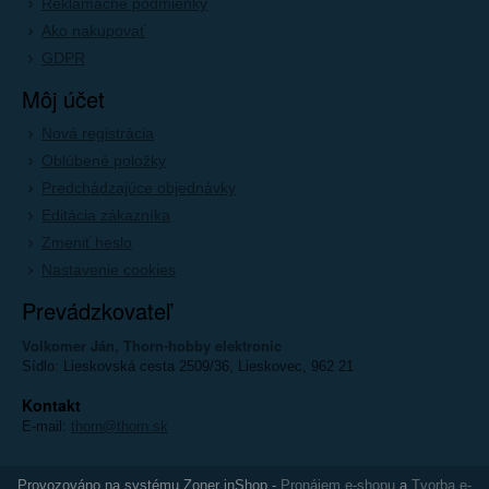
Reklamačné podmienky
Ako nakupovať
GDPR
Môj účet
Nová registrácia
Oblúbené položky
Predchádzajúce objednávky
Editácia zákazníka
Zmeniť heslo
Nastavenie cookies
Prevádzkovateľ
Volkomer Ján, Thorn-hobby elektronic
Sídlo: Lieskovská cesta 2509/36, Lieskovec, 962 21
Kontakt
E-mail:
thorn@thorn.sk
Provozováno na systému Zoner inShop -
Pronájem e-shopu
a
Tvorba e-