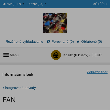
MENA:
(EUR)
JAZYK:
(SK)
MÔJ ÚČET
Rozšírené vyhľadávanie
Porovnané (0)
Obľúbené (0)
Menu
Košík:
(0 kusov) -
0 EUR
Zobraziť filter
Informační slpek
Integrované obvody
FAN