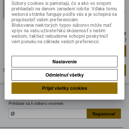
Súbory cookies si pamätajú, čo a ako vo svojom
Záruka (mesiacov):
24
prehliadači na danom zariadení robíte. Vďaka tomu
Termín dodania(prac.dni)-platí pre sklad
webová stránka funguje podľa vás a je schopná sa
LIESKOVEC
:
3
prispôsobiť vašim preferenciám.
Blokovanie niektorých typov súborov môže mať
Integrovaný obvod DIP8
vplyv na vašu užívateľskú skúsenosť s naším
1,65 EUR
webom, taktiež nebudeme schopní poskytnúť
1,35 EUR (Cena bez DPH)
vám ponuku na základe vašich preferencií.
Pridať do košíka
ks
Nastavenie
Strana
1
z
1
Celkom
2
záznamov
1
Odmietnuť všetky
Prijať všetky cookies
ODBER NOVINIEK
Prihláste sa k odberu noviniek
Registrovať