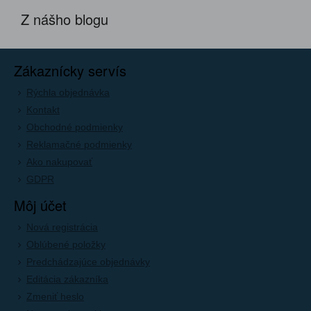
Z nášho blogu
Zákaznícky servís
Rýchla objednávka
Kontakt
Obchodné podmienky
Reklamačné podmienky
Ako nakupovať
GDPR
Môj účet
Nová registrácia
Oblúbené položky
Predchádzajúce objednávky
Editácia zákazníka
Zmeniť heslo