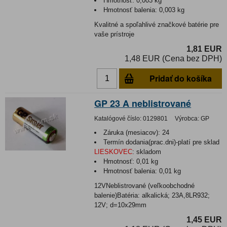
Hmotnosť:
0,003 kg
Hmotnosť balenia:
0,003 kg
Kvalitné a spoľahlivé značkové batérie pre
vaše prístroje
1,81 EUR
1,48 EUR (Cena bez DPH)
Pridať do košíka
GP 23 A neblistrované
Katalógové číslo:
0129801
Výrobca:
GP
Záruka (mesiacov):
24
Termín dodania(prac.dni)-platí pre sklad
LIESKOVEC
:
skladom
Hmotnosť:
0,01 kg
Hmotnosť balenia:
0,01 kg
12VNeblistrované (veľkoobchodné
balenie)Batéria: alkalická; 23A,8LR932;
12V; d=10x29mm
1,45 EUR