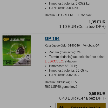
Hmotnosť balenia:
0,0372 kg
EAN:
4891199002205
Batéria GP GREENCELL 9V blok
1,35 EUR
1,10 EUR (Cena bez DPH)
GP 164
Katalógové číslo:
0140646
Výrobca:
GP
Záruka (mesiacov):
24
Termín dodania(prac.dni)-platí pre sklad
LIESKOVEC
:
skladom
Hmotnosť:
8E-05 kg
Hmotnosť balenia:
8E-05 kg
EAN:
4891199025372
Batéria: alkalická; 1,5V;
R621,SR60,gombíková
0,59 EUR
0,48 EUR (Cena bez DPH)
Pridať do košíka