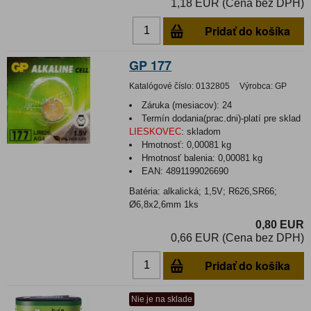
1,18 EUR (Cena bez DPH)
Pridať do košíka
GP 177
Katalógové číslo:
0132805
Výrobca:
GP
Záruka (mesiacov):
24
Termín dodania(prac.dni)-platí pre sklad
LIESKOVEC
:
skladom
Hmotnosť:
0,00081 kg
Hmotnosť balenia:
0,00081 kg
EAN:
4891199026690
Batéria: alkalická; 1,5V; R626,SR66;
Ø6,8x2,6mm 1ks
0,80 EUR
0,66 EUR (Cena bez DPH)
Pridať do košíka
Nie je na sklade