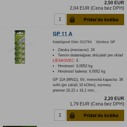
2,50 EUR
2,04 EUR (Cena bez DPH)
Pridať do košíka
GP 11 A
Katalógové číslo:
012764
Výrobca:
GP
Záruka (mesiacov):
24
Termín dodania(prac.dni)-platí pre sklad
LIESKOVEC
:
5
Hmotnosť:
0,0052 kg
Hmotnosť balenia:
0,0052 kg
GP 11A (MN11), 6V, menovitá kapacita: 38
mAh (pri záťaži 10 kOhm), rozmery:
priemer 10,22 x 16,1 mm,...
2,20 EUR
1,79 EUR (Cena bez DPH)
Pridať do košíka