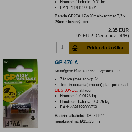
Hmotnosť balenia:
0,01 kg
EAN:
4891199011504
Batéria GP27A 12V/20mAh• rozmer 7,7 x
28mm• kovový obal
2,35 EUR
1,92 EUR (Cena bez DPH)
Pridať do košíka
GP 476 A
Katalógové číslo:
012763
Výrobca:
GP
Záruka (mesiacov):
24
Termín dodania(prac.dni)-platí pre sklad
LIESKOVEC
:
skladom
Hmotnosť:
0,0126 kg
Hmotnosť balenia:
0,0126 kg
EAN:
4891199003769
Batéria: alkalická; 6V; 4LR44;
nenabíjateľná; Ø13x25mm