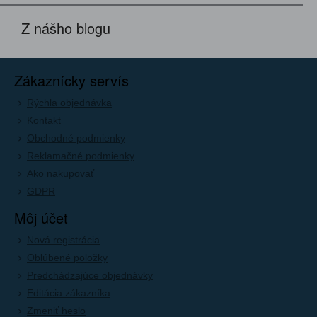
Z nášho blogu
Zákaznícky servís
Rýchla objednávka
Kontakt
Obchodné podmienky
Reklamačné podmienky
Ako nakupovať
GDPR
Môj účet
Nová registrácia
Oblúbené položky
Predchádzajúce objednávky
Editácia zákazníka
Zmeniť heslo