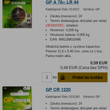
GP A 76= LR 44
Katalógové číslo:
013317
Výrobca:
GP
Záruka (mesiacov):
24
Termín dodania(prac.dni)-platí pre sklad
LIESKOVEC
:
skladom
Hmotnosť:
0,005 kg
Hmotnosť balenia:
0,005 kg
EAN:
4891199015496
Alkalická batéria s vysokou kapacitou.
Priemer 11,6 x 5,40 mm, cena za 1 kus,
Patria medzi alka...
0,59 EUR
0,48 EUR (Cena bez DPH)
Pridať do košíka
ks
GP CR 1220
Katalógové číslo:
015180
Výrobca:
GP
Záruka (mesiacov):
24
Termín dodania(prac.dni)-platí pre sklad