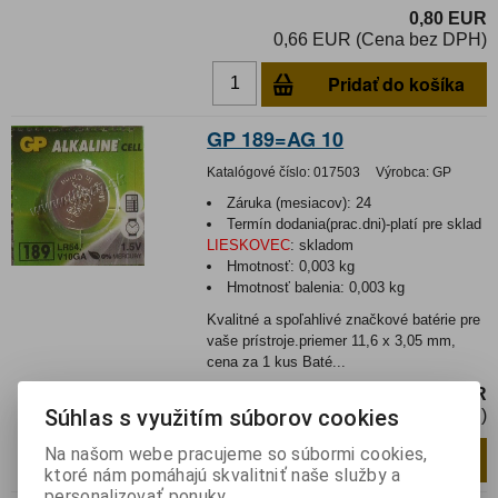
0,80 EUR
0,66 EUR (Cena bez DPH)
Pridať do košíka
GP 189=AG 10
Katalógové číslo:
017503
Výrobca:
GP
Záruka (mesiacov):
24
Termín dodania(prac.dni)-platí pre sklad
LIESKOVEC
:
skladom
Hmotnosť:
0,003 kg
Hmotnosť balenia:
0,003 kg
Kvalitné a spoľahlivé značkové batérie pre
vaše prístroje.priemer 11,6 x 3,05 mm,
cena za 1 kus Baté...
0,79 EUR
Súhlas s využitím súborov cookies
0,65 EUR (Cena bez DPH)
Na našom webe pracujeme so súbormi cookies,
Pridať do košíka
ks
ktoré nám pomáhajú skvalitniť naše služby a
personalizovať ponuky.