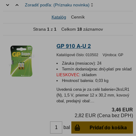
Zoradiť podľa:
(Príznaku novinka)
Katalóg
Cenník
Strana
1
z
1
Celkom
18
záznamov
GP 910 A-U 2
Katalógové číslo:
010502
Výrobca:
GP
Záruka (mesiacov):
24
Termín dodania(prac.dni)-platí pre sklad
LIESKOVEC
:
skladom
Hmotnosť balenia:
0,03 kg
Uvedená cena je za celé balenie=2ksLR1
(N), 1,5 V, priemer 12 x 30,2 mm, kovový
obal, predajný obal:...
3,46 EUR
2,82 EUR (Cena bez DPH)
Pridať do košíka
bal