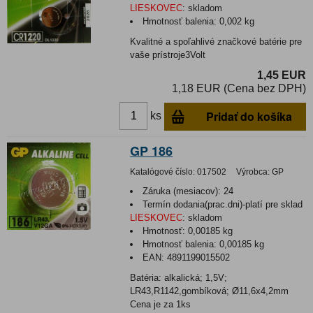
LIESKOVEC
:
skladom
Hmotnosť balenia:
0,002 kg
Kvalitné a spoľahlivé značkové batérie pre
vaše prístroje3Volt
1,45 EUR
1,18 EUR (Cena bez DPH)
Pridať do košíka
ks
GP 186
Katalógové číslo:
017502
Výrobca:
GP
Záruka (mesiacov):
24
Termín dodania(prac.dni)-platí pre sklad
LIESKOVEC
:
skladom
Hmotnosť:
0,00185 kg
Hmotnosť balenia:
0,00185 kg
EAN:
4891199015502
Batéria: alkalická; 1,5V;
LR43,R1142,gombíková; Ø11,6x4,2mm
Cena je za 1ks