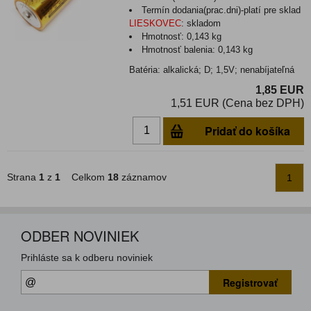
Termín dodania(prac.dni)-platí pre sklad
LIESKOVEC
:
skladom
Hmotnosť:
0,143 kg
Hmotnosť balenia:
0,143 kg
Batéria: alkalická; D; 1,5V; nenabíjateľná
1,85 EUR
1,51 EUR (Cena bez DPH)
Pridať do košíka
Strana
1
z
1
Celkom
18
záznamov
1
ODBER NOVINIEK
Prihláste sa k odberu noviniek
Registrovať