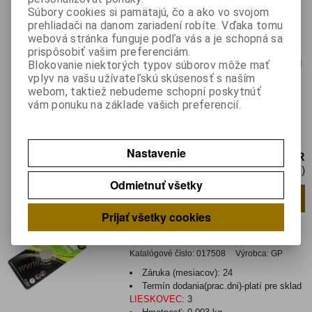
GP 192=LR 41
Súbory cookies si pamätajú, čo a ako vo svojom
prehliadači na danom zariadení robíte. Vďaka tomu
Katalógové číslo:
017505
Výrobca:
GP
webová stránka funguje podľa vás a je schopná sa
Záruka (mesiacov):
24
prispôsobiť vašim preferenciám.
Termín dodania(prac.dni)-platí pre sklad
Blokovanie niektorých typov súborov môže mať
LIESKOVEC
:
skladom
vplyv na vašu užívateľskú skúsenosť s naším
EAN:
4891199011634
webom, taktiež nebudeme schopní poskytnúť
vám ponuku na základe vašich preferencií.
Patrí medzi alkalické gombíkové batérie.,
Sú určené najmä pre produkty vyžadujúce
dlhodobú výdrž pri...
Nastavenie
0,63 EUR
0,52 EUR (Cena bez DPH)
Odmietnuť všetky
Pridať do košíka
Prijať všetky cookies
GP CR 1616
Katalógové číslo:
017508
Výrobca:
GP
Záruka (mesiacov):
24
Termín dodania(prac.dni)-platí pre sklad
LIESKOVEC
:
3