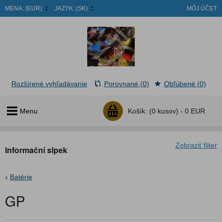
MENA:
(EUR)
JAZYK:
(SK)
MÔJ ÚČET
Rozšírené vyhľadávanie
Porovnané (0)
Obľúbené (0)
Menu
Košík:
(0 kusov) -
0 EUR
Zobraziť filter
Informační slpek
Batérie
GP