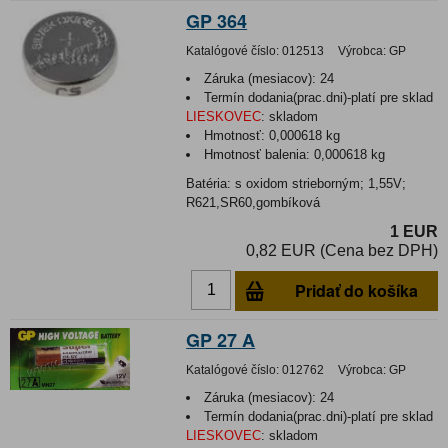
GP 364
Katalógové číslo:
012513
Výrobca:
GP
Záruka (mesiacov):
24
Termín dodania(prac.dni)-platí pre sklad
LIESKOVEC
:
skladom
Hmotnosť:
0,000618 kg
Hmotnosť balenia:
0,000618 kg
Batéria: s oxidom strieborným; 1,55V;
R621,SR60,gombíková
1 EUR
0,82 EUR (Cena bez DPH)
Pridať do košíka
GP 27 A
Katalógové číslo:
012762
Výrobca:
GP
Záruka (mesiacov):
24
Termín dodania(prac.dni)-platí pre sklad
LIESKOVEC
:
skladom