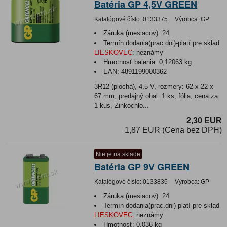
Batéria GP 4,5V GREEN
Katalógové číslo:
0133375
Výrobca:
GP
Záruka (mesiacov):
24
Termín dodania(prac.dni)-platí pre sklad
LIESKOVEC
:
neznámy
Hmotnosť balenia:
0,12063 kg
EAN:
4891199000362
3R12 (plochá), 4,5 V, rozmery: 62 x 22 x
67 mm, predajný obal: 1 ks, fólia, cena za
1 kus, Zinkochlo...
2,30 EUR
1,87 EUR (Cena bez DPH)
Nie je na sklade
Batéria GP 9V GREEN
Katalógové číslo:
0133836
Výrobca:
GP
Záruka (mesiacov):
24
Termín dodania(prac.dni)-platí pre sklad
LIESKOVEC
:
neznámy
Hmotnosť:
0,036 kg