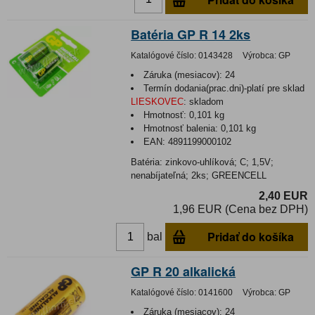
Batéria GP R 14 2ks
Katalógové číslo:
0143428
Výrobca:
GP
Záruka (mesiacov):
24
Termín dodania(prac.dni)-platí pre sklad
LIESKOVEC
:
skladom
Hmotnosť:
0,101 kg
Hmotnosť balenia:
0,101 kg
EAN:
4891199000102
Batéria: zinkovo-uhlíková; C; 1,5V;
nenabíjateľná; 2ks; GREENCELL
2,40 EUR
1,96 EUR (Cena bez DPH)
Pridať do košíka
bal
GP R 20 alkalická
Katalógové číslo:
0141600
Výrobca:
GP
Záruka (mesiacov):
24