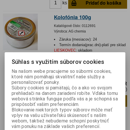
Pridať do košíka
ks
Kolofónia 100g
Katalógové číslo:
0112691
Výrobca:
AG chemia
Záruka (mesiacov):
24
Termín dodania(prac.dni)-platí pre sklad
LIESKOVEC
:
skladom
Hmotnosť:
0,1 kg
Súhlas s využitím súborov cookies
Hmotnosť balenia:
0,11 kg
EAN:
5901764329053
Na našom webe pracujeme so súbormi cookies,
Kolofónia 100g pre kvalitné spájkovanie.
ktoré nám pomáhajú skvalitniť naše služby a
personalizovať ponuky.
3,45 EUR
Súbory cookies si pamätajú, čo a ako vo svojom
2,81 EUR (Cena bez DPH)
prehliadači na danom zariadení robíte. Vďaka tomu
webová stránka funguje podľa vás a je schopná sa
Pridať do košíka
ks
prispôsobiť vašim preferenciám.
Blokovanie niektorých typov súborov môže mať
vplyv na vašu užívateľskú skúsenosť s naším
Nie je na sklade
webom, taktiež nebudeme schopní poskytnúť
Kolofónia 16g
vám ponuku na základe vašich preferencií.