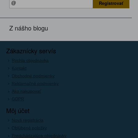
Registrovať
Z nášho blogu
Zákaznícky servís
Rýchla objednávka
Kontakt
Obchodné podmienky
Reklamačné podmienky
Ako nakupovať
GDPR
Môj účet
Nová registrácia
Oblúbené položky
Predchádzajúce objednávky