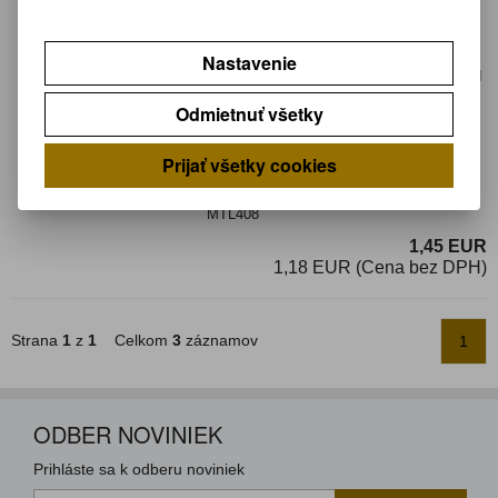
Katalógové číslo:
0143261
Výrobca:
AG TERMOPASTY
Záruka (mesiacov):
24
Nastavenie
Termín dodania(prac.dni)-platí pre sklad
LIESKOVEC
:
neznámy
Odmietnuť všetky
Hmotnosť:
0,04 kg
Hmotnosť balenia:
0,06 kg
Prijať všetky cookies
EAN:
8594067120112
Kalafuna malá 16g v kelímku s doplnkom
MTL408
1,45 EUR
1,18 EUR (Cena bez DPH)
Strana
1
z
1
Celkom
3
záznamov
1
ODBER NOVINIEK
Prihláste sa k odberu noviniek