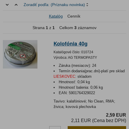
Zoradiť podľa:
(Príznaku novinka)
Katalóg
Cenník
Strana
1
z
1
Celkom
3
záznamov
Kolofónia 40g
Katalógové číslo:
010724
Výrobca:
AG TERMOPASTY
Záruka (mesiacov):
24
Termín dodania(prac.dni)-platí pre sklad
LIESKOVEC
:
skladom
Hmotnosť:
0,04 kg
Hmotnosť balenia:
0,06 kg
EAN:
5901764329022
Tavivo: kalafóniové; No Clean, RMA;
živica; kovová plechovka
2,59 EUR
2,11 EUR (Cena bez DPH)