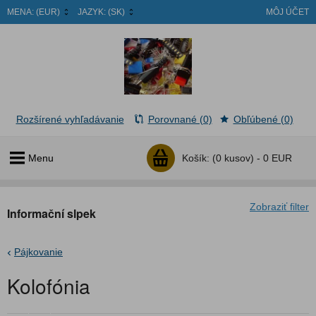
MENA:
(EUR)
JAZYK:
(SK)
MÔJ ÚČET
Rozšírené vyhľadávanie
Porovnané (0)
Obľúbené (0)
Menu
Košík:
(0 kusov) -
0 EUR
Zobraziť filter
Informační slpek
Pájkovanie
Kolofónia