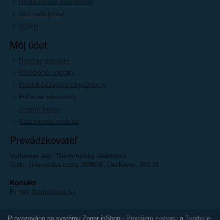
Reklamačné podmienky
Ako nakupovať
GDPR
Môj účet
Nová registrácia
Oblúbené položky
Predchádzajúce objednávky
Editácia zákazníka
Zmeniť heslo
Nastavenie cookies
Prevádzkovateľ
Volkomer Ján, Thorn-hobby elektronic
Sídlo: Lieskovská cesta 2509/36, Lieskovec, 962 21
Kontakt
E-mail:
thorn@thorn.sk
Provozováno na systému Zoner inShop -
Pronájem e-shopu
a
Tvorba e-