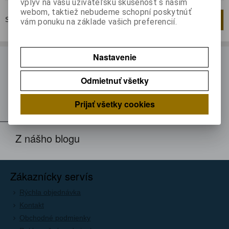
vplyv na vašu užívateľskú skúsenosť s naším
webom, taktiež nebudeme schopní poskytnúť
Strana
1
z
1
Celkom
1
záznamov
1
vám ponuku na základe vašich preferencií.
Nastavenie
ODBER NOVINIEK
Odmietnuť všetky
Prihláste sa k odberu noviniek
Registrovať
Prijať všetky cookies
Z nášho blogu
Zákaznícky servís
Rýchla objednávka
Kontakt
Obchodné podmienky