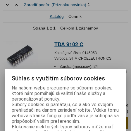
Zoradiť podľa:
(Príznaku novinka)
Katalóg
Cenník
Strana
1
z
1
Celkom
1
záznamov
TDA 9102 C
Katalógové číslo:
0145053
Výrobca:
ST MICROELECTRONICS
Záruka (mesiacov):
24
Termín dodania(prac.dni)-platí pre sklad
Súhlas s využitím súborov cookies
LIESKOVEC
:
skladom
Hmotnosť:
0,001 kg
Na našom webe pracujeme so súbormi cookies,
Hmotnosť balenia:
0,001 kg
ktoré nám pomáhajú skvalitniť naše služby a
Integrovaný obvodIntegrated circuit DIP20
personalizovať ponuky.
Súbory cookies si pamätajú, čo a ako vo svojom
3,85 EUR
prehliadači na danom zariadení robíte. Vďaka tomu
3,14 EUR (Cena bez DPH)
webová stránka funguje podľa vás a je schopná sa
prispôsobiť vašim preferenciám.
Pridať do košíka
ks
Blokovanie niektorých typov súborov môže mať