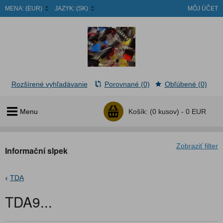
MENA:
(EUR)
JAZYK:
(SK)
MÔJ ÚČET
Rozšírené vyhľadávanie
Porovnané (0)
Obľúbené (0)
Menu
Košík:
(0 kusov) -
0 EUR
Zobraziť filter
Informační slpek
TDA
TDA9...