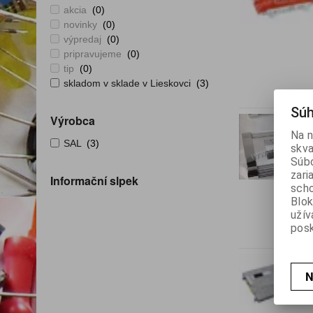
akcia
(0)
novinky
(0)
výpredaj
(0)
pripravujeme
(0)
tip
(0)
skladom v sklade v Lieskovci
(3)
Súh
Výrobca
Na n
SAL
(3)
skva
Súbo
zari
Informační slpek
scho
Blok
užív
posk
N