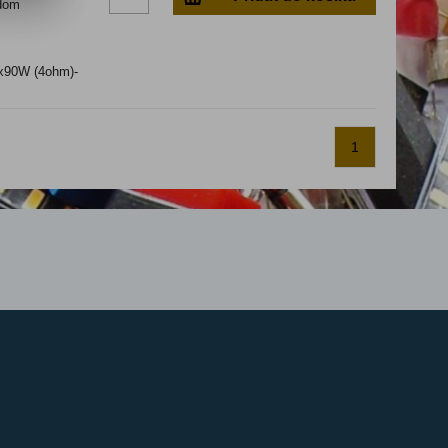
dom
4x90W (4ohm)-
1