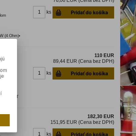
76,06 EUR (Cena bez DPH)
Pridať do košíka
ks
dom
50W (4 Ohm)•
110 EUR
jú
89,44 EUR (Cena bez DPH)
anom
Pridať do košíka
ks
je
dom
í
hm)-MOSFET
182,30 EUR
151,95 EUR (Cena bez DPH)
Pridať do košíka
ks