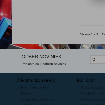
Strana
1
z
1
Ce
ODBER NOVINIEK
Prihláste sa k odberu noviniek
Zákaznícky servís
Môj účet
Rýchla objednávka
Nová registráci
Kontakt
Oblúbené polož
Obchodné podmienky
Predchádzajúce