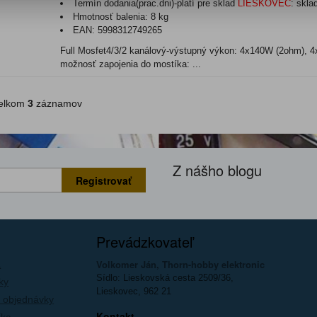
Termín dodania(prac.dni)-platí pre sklad
LIESKOVEC
:
skla
Hmotnosť balenia:
8 kg
EAN:
5998312749265
Full Mosfet4/3/2 kanálový-výstupný výkon: 4x140W (2ohm), 
možnosť zapojenia do mostíka: ...
lkom
3
záznamov
Z nášho blogu
Registrovať
Prevádzkovateľ
Volkomer Ján, Thorn-hobby elektronic
a
Sídlo: Lieskovská cesta 2509/36,
ky
Lieskovec, 962 21
 objednávky
Kontakt