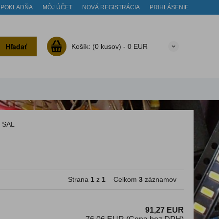
POKLADŇA
MÔJ ÚČET
NOVÁ REGISTRÁCIA
PRIHLÁSENIE
Hľadať
Košík:
(0 kusov) -
0 EUR
SAL
Strana
1
z
1
Celkom
3
záznamov
91,27 EUR