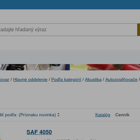
tovar
/
Hlavné oddelenie
/
Podľa kategórií
/
Akustika
/
Autozosilňovače
/
iť podľa:
(Príznaku novinka)
Katalóg
Cenník
SAF 4050