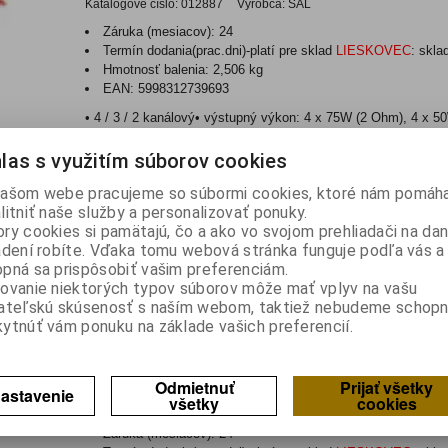
Katalógové číslo:
012887
Výrobca:
SAL
Záruka (mesiacov):
24
Termín dodania(prac.dni)-platí pre sklad
LIESKOVEC
:
skla
Hmotnosť balenia:
2,506 kg
EAN:
5998312739693
• 4 / 3 / 2 kanálový• výstupný výkon: 4 x 75W (2 Ohm), 4 x 
možnosť zapoj...
las s využitím súborov cookies
RFX 7430
ašom webe pracujeme so súbormi cookies, ktoré nám pomáha
Katalógové číslo:
011043
Výrobca:
SAL
litniť naše služby a personalizovať ponuky.
ry cookies si pamätajú, čo a ako vo svojom prehliadači na d
Záruka (mesiacov):
24
adení robíte. Vďaka tomu webová stránka funguje podľa vás a 
Termín dodania(prac.dni)-platí pre sklad
LIESKOVEC
:
skla
pná sa prispôsobiť vašim preferenciám.
Hmotnosť balenia:
4 kg
ovanie niektorých typov súborov môže mať vplyv na vašu
EAN:
5998312749241
ateľskú skúsenosť s naším webom, taktiež nebudeme schopn
4-3/2 kanálový-výstupný výkon: 4x80W (2ohm), 4x60W (4o
ytnúť vám ponuku na základe vašich preferencií.
napájacia jednotka-regulovateľná el...
XPRO 8000
Odmietnuť
Prijať všetky
astavenie
všetky
cookies
Katalógové číslo:
011050
Výrobca:
SAL
Záruka (mesiacov):
24