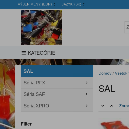
VÝBER MENY:
(EUR)
JAZYK:
(SK)
KATEGÓRIE
SAL
Domov
/
Všetok 
Séria RFX
SAL
Séria SAF
Séria XPRO
Zorad
Filter