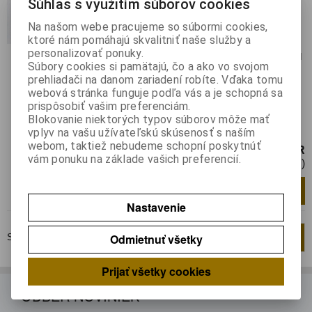
Súhlas s využitím súborov cookies
Katalógové číslo:
0132958
Výrobca:
FAIRCHILD SEMICONDUCTOR
Na našom webe pracujeme so súbormi cookies,
ktoré nám pomáhajú skvalitniť naše služby a
Záruka (mesiacov):
24
personalizovať ponuky.
Termín dodania(prac.dni)-platí pre sklad
Súbory cookies si pamätajú, čo a ako vo svojom
LIESKOVEC
:
skladom
prehliadači na danom zariadení robíte. Vďaka tomu
Hmotnosť:
0,00022 kg
webová stránka funguje podľa vás a je schopná sa
Hmotnosť balenia:
0,00022 kg
prispôsobiť vašim preferenciám.
Tranzistor: N-JFET; unipolárny; 35V;
Blokovanie niektorých typov súborov môže mať
20mA; 350mW; TO92
vplyv na vašu užívateľskú skúsenosť s naším
webom, taktiež nebudeme schopní poskytnúť
0,23 EUR
vám ponuku na základe vašich preferencií.
0,19 EUR (Cena bez DPH)
Pridať do košíka
ks
Nastavenie
Odmietnuť všetky
Strana
1
z
1
Celkom
2
záznamov
1
Prijať všetky cookies
ODBER NOVINIEK