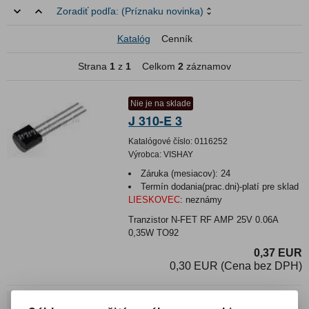
Zoradiť podľa:
(Príznaku novinka)
Katalóg
Cenník
Strana
1
z
1
Celkom
2
záznamov
Nie je na sklade
J 310-E 3
Katalógové číslo:
0116252
Výrobca:
VISHAY
Záruka (mesiacov):
24
Termín dodania(prac.dni)-platí pre sklad
LIESKOVEC
:
neznámy
Tranzistor N-FET RF AMP 25V 0.06A
0,35W TO92
0,37 EUR
0,30 EUR (Cena bez DPH)
J 111