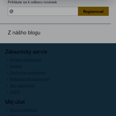
Prihláste sa k odberu noviniek
Registrovať
Z nášho blogu
Zákaznícky servís
Rýchla objednávka
Kontakt
Obchodné podmienky
Reklamačné podmienky
Ako nakupovať
GDPR
Môj účet
Nová registrácia