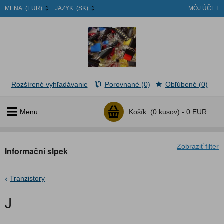
MENA:
(EUR)
JAZYK:
(SK)
MÔJ ÚČET
Rozšírené vyhľadávanie
Porovnané (0)
Obľúbené (0)
Menu
Košík:
(0 kusov) -
0 EUR
Zobraziť filter
Informační slpek
Tranzistory
J