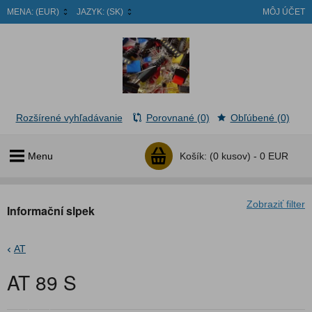
MENA:
(EUR)
JAZYK:
(SK)
MÔJ ÚČET
Rozšírené vyhľadávanie
Porovnané (0)
Obľúbené (0)
Menu
Košík:
(0 kusov) -
0 EUR
Zobraziť filter
Informační slpek
AT
AT 89 S