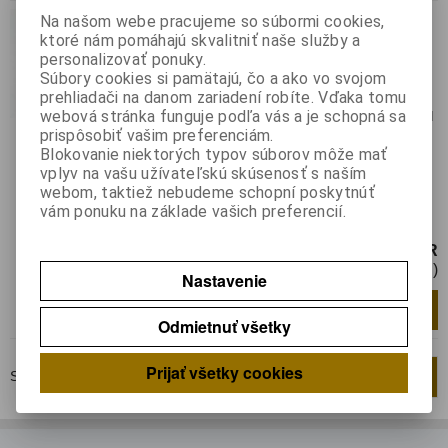
AT 89 S 4051-24 PU
Na našom webe pracujeme so súbormi cookies,
ktoré nám pomáhajú skvalitniť naše služby a
Katalógové číslo:
0123966
personalizovať ponuky.
Výrobca:
ATMEL
Súbory cookies si pamätajú, čo a ako vo svojom
prehliadači na danom zariadení robíte. Vďaka tomu
Záruka (mesiacov):
24
webová stránka funguje podľa vás a je schopná sa
Termín dodania(prac.dni)-platí pre sklad
prispôsobiť vašim preferenciám.
LIESKOVEC
:
skladom
Blokovanie niektorých typov súborov môže mať
Hmotnosť:
0,0009 kg
vplyv na vašu užívateľskú skúsenosť s naším
Hmotnosť balenia:
0,0009 kg
webom, taktiež nebudeme schopní poskytnúť
Mikrokontrolér '51; Flash:4kx8bit;
vám ponuku na základe vašich preferencií.
SRAM:128B; Rozhranie: UART
3,85 EUR
3,14 EUR (Cena bez DPH)
Nastavenie
Pridať do košíka
ks
Odmietnuť všetky
Prijať všetky cookies
Strana
1
z
1
Celkom
2
záznamov
1