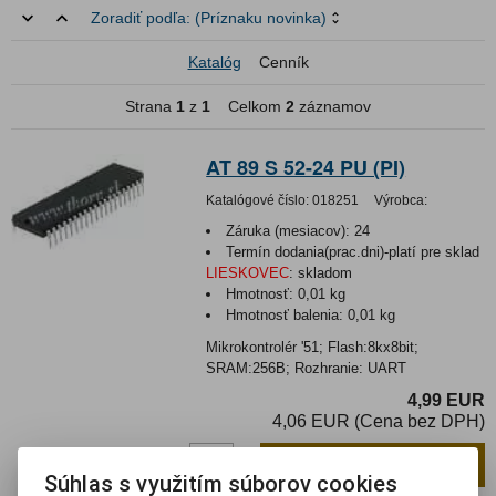
Zoradiť podľa:
(Príznaku novinka)
Katalóg
Cenník
Strana
1
z
1
Celkom
2
záznamov
AT 89 S 52-24 PU (PI)
Katalógové číslo:
018251
Výrobca:
Záruka (mesiacov):
24
Termín dodania(prac.dni)-platí pre sklad
LIESKOVEC
:
skladom
Hmotnosť:
0,01 kg
Hmotnosť balenia:
0,01 kg
Mikrokontrolér '51; Flash:8kx8bit;
SRAM:256B; Rozhranie: UART
4,99 EUR
4,06 EUR (Cena bez DPH)
Pridať do košíka
ks
Súhlas s využitím súborov cookies