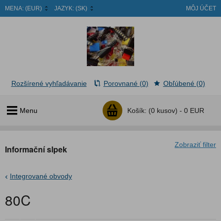
MENA:
(EUR)
JAZYK:
(SK)
MÔJ ÚČET
Rozšírené vyhľadávanie
Porovnané (0)
Obľúbené (0)
Menu
Košík:
(0 kusov) -
0 EUR
Zobraziť filter
Informační slpek
Integrované obvody
80C