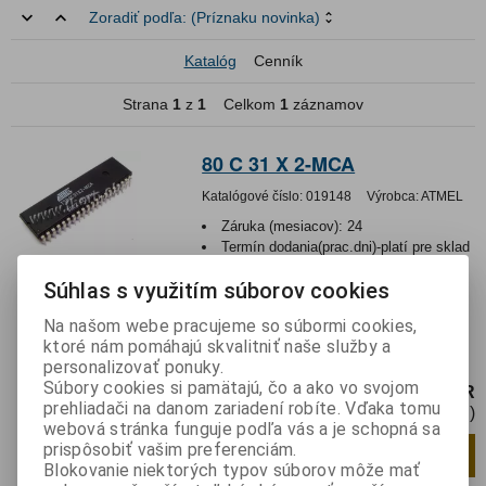
Zoradiť podľa:
(Príznaku novinka)
Katalóg
Cenník
Strana
1
z
1
Celkom
1
záznamov
80 C 31 X 2-MCA
Katalógové číslo:
019148
Výrobca:
ATMEL
Záruka (mesiacov):
24
Termín dodania(prac.dni)-platí pre sklad
LIESKOVEC
:
skladom
Súhlas s využitím súborov cookies
Hmotnosť:
0,003 kg
Hmotnosť balenia:
0,003 kg
Na našom webe pracujeme so súbormi cookies,
Integrovaný obvod, 8bit MCU 128B RAM
ktoré nám pomáhajú skvalitniť naše služby a
4–40MHz DIP40
personalizovať ponuky.
Súbory cookies si pamätajú, čo a ako vo svojom
5,50 EUR
prehliadači na danom zariadení robíte. Vďaka tomu
4,48 EUR (Cena bez DPH)
webová stránka funguje podľa vás a je schopná sa
prispôsobiť vašim preferenciám.
Pridať do košíka
ks
Blokovanie niektorých typov súborov môže mať