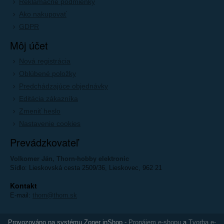
Reklamačné podmienky
Ako nakupovať
GDPR
Môj účet
Nová registrácia
Oblúbené položky
Predchádzajúce objednávky
Editácia zákazníka
Zmeniť heslo
Nastavenie cookies
Prevádzkovateľ
Volkomer Ján, Thorn-hobby elektronic
Sídlo: Lieskovská cesta 2509/36, Lieskovec, 962 21
Kontakt
E-mail:
thorn@thorn.sk
Provozováno na systému Zoner inShop -
Pronájem e-shopu
a
Tvorba e-