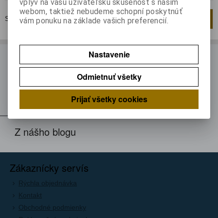
vplyv na vašu užívateľskú skúsenosť s naším
webom, taktiež nebudeme schopní poskytnúť
Strana
1
z
1
Celkom
1
záznamov
1
vám ponuku na základe vašich preferencií.
Nastavenie
ODBER NOVINIEK
Odmietnuť všetky
Prihláste sa k odberu noviniek
Registrovať
Prijať všetky cookies
Z nášho blogu
Zákaznícky servís
Rýchla objednávka
Kontakt
Obchodné podmienky