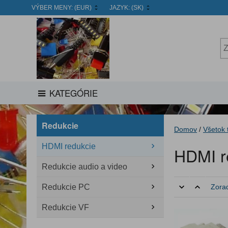
VÝBER MENY:
(EUR)
JAZYK:
(SK)
KATEGÓRIE
Redukcie
Domov
/
Všetok 
HDMI redukcie
HDMI r
Redukcie audio a video
Redukcie PC
Zorad
Redukcie VF