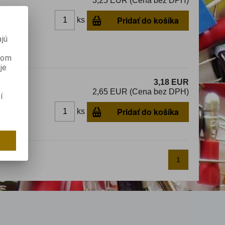
3,25 EUR (Cena bez DPH)
Pridať do košíka
ks
dom
jú
anom
je
3,18 EUR
2,65 EUR (Cena bez DPH)
í
Pridať do košíka
ks
1