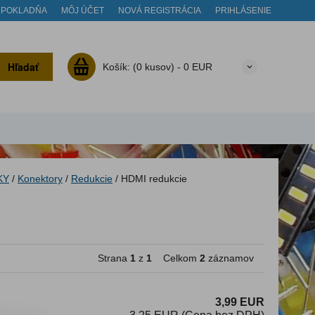
POKLADŇA
MÔJ ÚČET
NOVÁ REGISTRÁCIA
PRIHLÁSENIE
Hľadať
Košík:
(0 kusov) -
0 EUR
KY
/
Konektory
/
Redukcie
/
HDMI redukcie
Strana
1
z
1
Celkom
2
záznamov
3,99 EUR