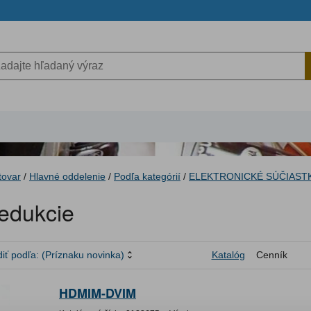
tovar
/
Hlavné oddelenie
/
Podľa kategórií
/
ELEKTRONICKÉ SÚČIAST
edukcie
iť podľa:
(Príznaku novinka)
Katalóg
Cenník
HDMIM-DVIM