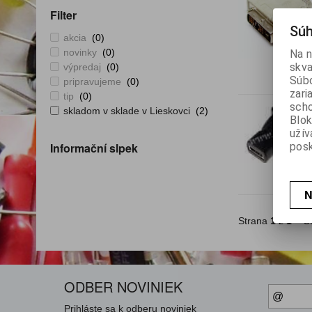
Filter
Súh
akcia
(0)
novinky
(0)
Na n
skva
výpredaj
(0)
Súbo
pripravujeme
(0)
zari
tip
(0)
scho
skladom v sklade v Lieskovci
(2)
Blok
užív
posk
Informační slpek
N
Strana
1
z
1
Ce
ODBER NOVINIEK
Prihláste sa k odberu noviniek