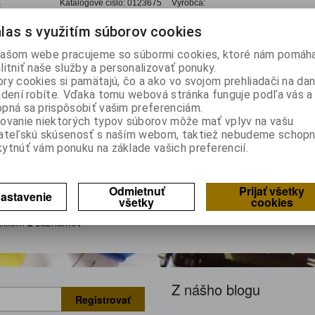
Katalógové číslo:
0123675
Výrobca:
Záruka (mesiacov):
24
las s využitím súborov cookies
Termín dodania(prac.dni)-platí pre sklad
LIESKOVEC
:
skla
Hmotnosť:
0,03364 kg
ašom webe pracujeme so súbormi cookies, ktoré nám pomáha
Hmotnosť balenia:
0,03364 kg
litniť naše služby a personalizovať ponuky.
ry cookies si pamätajú, čo a ako vo svojom prehliadači na d
Adaptér; DVI-D (24+1) vidlica,HDMI vidlica; Farba: sivá
adení robíte. Vďaka tomu webová stránka funguje podľa vás a 
HDMIF-DVIF
pná sa prispôsobiť vašim preferenciám.
ovanie niektorých typov súborov môže mať vplyv na vašu
Katalógové číslo:
0127581
Výrobca:
ateľskú skúsenosť s naším webom, taktiež nebudeme schopn
ytnúť vám ponuku na základe vašich preferencií.
Záruka (mesiacov):
24
Termín dodania(prac.dni)-platí pre sklad
LIESKOVEC
:
3
Adaptér; DVI-D (24+1) zásuvka-HDMI zásuvka
Odmietnuť
Prijať všetky
astavenie
všetky
cookies
lkom
2
záznamov
Z nášho blogu
Registrovať