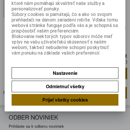
Ovládacia hlavica modrá typ
ktoré nám pomáhajú skvalitniť naše služby a
A
personalizovať ponuky.
Súbory cookies si pamätajú, čo a ako vo svojom
Katalógové číslo:
0140092
Výrobca:
prehliadači na danom zariadení robíte. Vďaka tomu
Záruka (mesiacov):
24
webová stránka funguje podľa vás a je schopná sa
Termín dodania(prac.dni)-platí pre sklad
prispôsobiť vašim preferenciám.
LIESKOVEC
:
skladom
Blokovanie niektorých typov súborov môže mať
vplyv na vašu užívateľskú skúsenosť s naším
Hlavica k spínaču typu C; farba modrá
webom, taktiež nebudeme schopní poskytnúť
Uvedená cena je za 1ks
vám ponuku na základe vašich preferencií.
4,99 EUR
4,06 EUR (Cena bez DPH)
Nastavenie
Pridať do košíka
ks
Odmietnuť všetky
Strana
1
z
1
Celkom
2
záznamov
1
Prijať všetky cookies
ODBER NOVINIEK
Prihláste sa k odberu noviniek