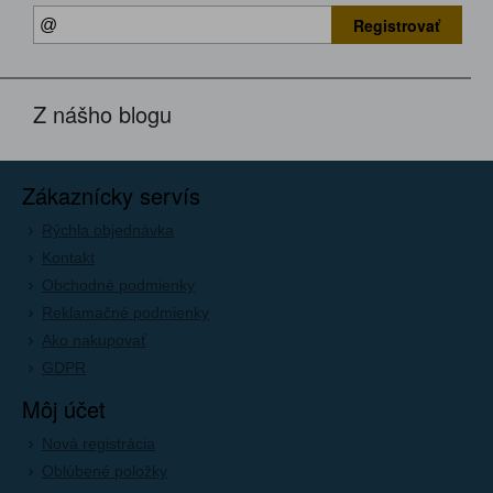
Registrovať
Z nášho blogu
Zákaznícky servís
Rýchla objednávka
Kontakt
Obchodné podmienky
Reklamačné podmienky
Ako nakupovať
GDPR
Môj účet
Nová registrácia
Oblúbené položky