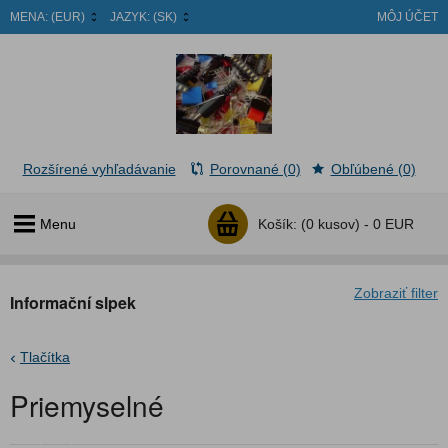
MENA:
(EUR)
JAZYK:
(SK)
MÔJ ÚČET
Rozšírené vyhľadávanie
Porovnané (0)
Obľúbené (0)
Menu
Košík:
(0 kusov) -
0 EUR
Zobraziť filter
Informační slpek
Tlačítka
Priemyselné