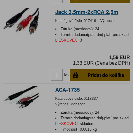
Jack 3,5mm-2xRCA 2,5m
Katalógové číslo:
017419
Výrobca:
Záruka (mesiacov):
24
Termín dodania(prac.dni)-platí pre sklad
LIESKOVEC
:
3
1,59 EUR
1,33 EUR (Cena bez DPH)
Pridať do košíka
ks
ACA-1735
Katalógové číslo:
0118337
Výrobca:
Monacor
Záruka (mesiacov):
24
Termín dodania(prac.dni)-platí pre sklad
LIESKOVEC
:
skladom
Hmotnosť:
0,0615 kg