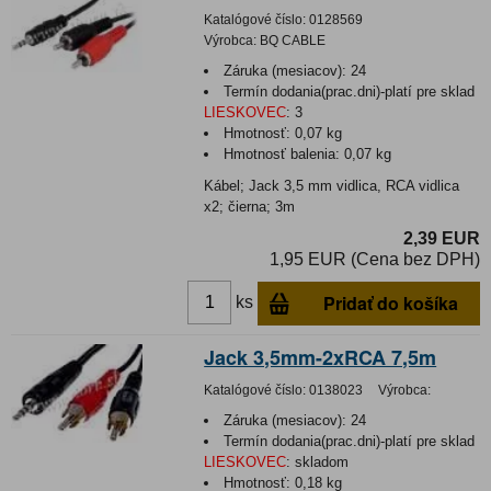
Katalógové číslo:
0128569
Výrobca:
BQ CABLE
Záruka (mesiacov):
24
Termín dodania(prac.dni)-platí pre sklad
LIESKOVEC
:
3
Hmotnosť:
0,07 kg
Hmotnosť balenia:
0,07 kg
Kábel; Jack 3,5 mm vidlica, RCA vidlica
x2; čierna; 3m
2,39 EUR
1,95 EUR (Cena bez DPH)
Pridať do košíka
ks
Jack 3,5mm-2xRCA 7,5m
Katalógové číslo:
0138023
Výrobca:
Záruka (mesiacov):
24
Termín dodania(prac.dni)-platí pre sklad
LIESKOVEC
:
skladom
Hmotnosť:
0,18 kg