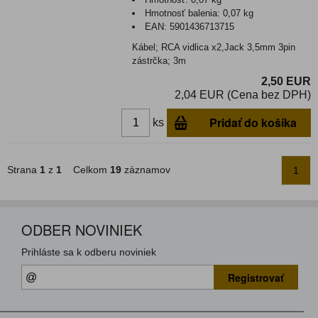
Hmotnosť balenia:
0,07 kg
EAN:
5901436713715
Kábel; RCA vidlica x2,Jack 3,5mm 3pin
zástrčka; 3m
2,50 EUR
2,04 EUR (Cena bez DPH)
Pridať do košíka
ks
Strana
1
z
1
Celkom
19
záznamov
1
ODBER NOVINIEK
Prihláste sa k odberu noviniek
Registrovať