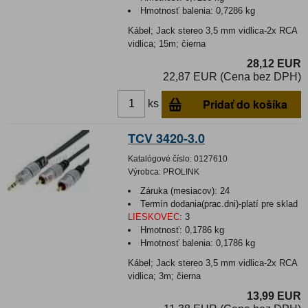
Hmotnosť balenia:
0,7286 kg
Kábel; Jack stereo 3,5 mm vidlica-2x RCA
vidlica; 15m; čierna
28,12 EUR
22,87 EUR (Cena bez DPH)
Pridať do košíka
ks
TCV 3420-3.0
Katalógové číslo:
0127610
Výrobca:
PROLINK
Záruka (mesiacov):
24
Termín dodania(prac.dni)-platí pre sklad
LIESKOVEC
:
3
Hmotnosť:
0,1786 kg
Hmotnosť balenia:
0,1786 kg
Kábel; Jack stereo 3,5 mm vidlica-2x RCA
vidlica; 3m; čierna
13,99 EUR