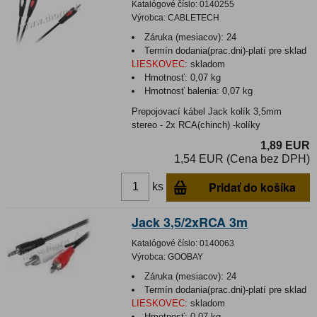
Katalógové číslo:
0140255
Výrobca:
CABLETECH
Záruka (mesiacov):
24
Termín dodania(prac.dni)-platí pre sklad
LIESKOVEC
:
skladom
Hmotnosť:
0,07 kg
Hmotnosť balenia:
0,07 kg
Prepojovací kábel Jack kolík 3,5mm
stereo - 2x RCA(chinch) -kolíky
1,89 EUR
1,54 EUR (Cena bez DPH)
Pridať do košíka
ks
Jack 3,5/2xRCA 3m
Katalógové číslo:
0140063
Výrobca:
GOOBAY
Záruka (mesiacov):
24
Termín dodania(prac.dni)-platí pre sklad
LIESKOVEC
:
skladom
Hmotnosť:
0,07 kg