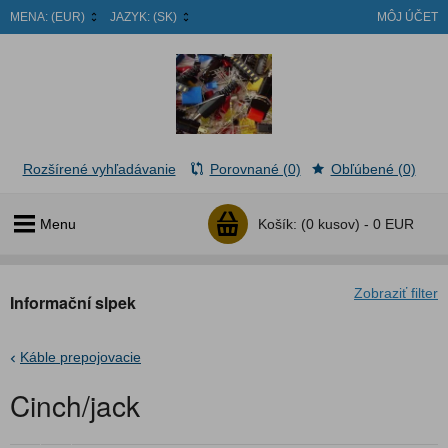
MENA:
(EUR)
JAZYK:
(SK)
MÔJ ÚČET
Rozšírené vyhľadávanie
Porovnané (0)
Obľúbené (0)
Menu
Košík:
(0 kusov) -
0 EUR
Zobraziť filter
Informační slpek
Káble prepojovacie
Cinch/jack