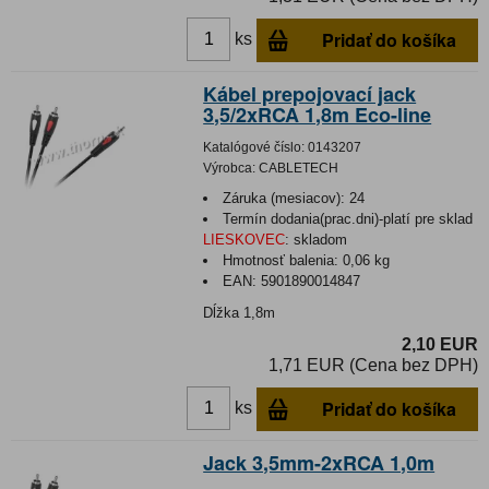
Pridať do košíka
ks
Kábel prepojovací jack
3,5/2xRCA 1,8m Eco-line
Katalógové číslo:
0143207
Výrobca:
CABLETECH
Záruka (mesiacov):
24
Termín dodania(prac.dni)-platí pre sklad
LIESKOVEC
:
skladom
Hmotnosť balenia:
0,06 kg
EAN:
5901890014847
Dĺžka 1,8m
2,10 EUR
1,71 EUR (Cena bez DPH)
Pridať do košíka
ks
Jack 3,5mm-2xRCA 1,0m