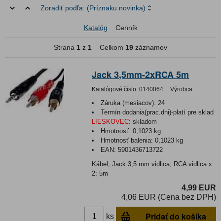
Zoradiť podľa:
(Príznaku novinka)
Katalóg
Cenník
Strana
1
z
1
Celkom
19
záznamov
Jack 3,5mm-2xRCA 5m
Katalógové číslo:
0140064
Výrobca:
Záruka (mesiacov):
24
Termín dodania(prac.dni)-platí pre sklad
LIESKOVEC
:
skladom
Hmotnosť:
0,1023 kg
Hmotnosť balenia:
0,1023 kg
EAN:
5901436713722
Kábel; Jack 3,5 mm vidlica, RCA vidlica x
2; 5m
4,99 EUR
4,06 EUR (Cena bez DPH)
Pridať do košíka
ks