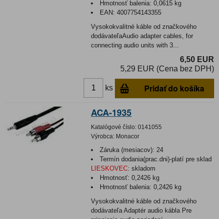
Hmotnosť balenia:
0,0615 kg
EAN:
4007754143355
Vysokokvalitné káble od značkového
dodávateľaAudio adapter cables, for
connecting audio units with 3...
6,50 EUR
5,29 EUR (Cena bez DPH)
Pridať do košíka
ks
ACA-1935
Katalógové číslo:
0141055
Výrobca:
Monacor
Záruka (mesiacov):
24
Termín dodania(prac.dni)-platí pre sklad
LIESKOVEC
:
skladom
Hmotnosť:
0,2426 kg
Hmotnosť balenia:
0,2426 kg
Vysokokvalitné káble od značkového
dodávateľa Adaptér audio kábla Pre