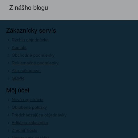
Z nášho blogu
Zákaznícky servís
Rýchla objednávka
Kontakt
Obchodné podmienky
Reklamačné podmienky
Ako nakupovať
GDPR
Môj účet
Nová registrácia
Oblúbené položky
Predchádzajúce objednávky
Editácia zákazníka
Zmeniť heslo