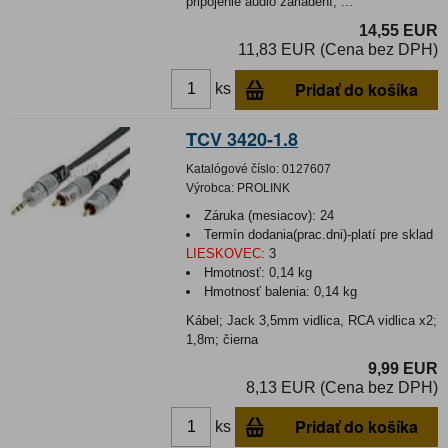
pripojenie audio zariadení, ...
14,55 EUR
11,83 EUR (Cena bez DPH)
Pridať do košíka
ks
TCV 3420-1.8
Katalógové číslo:
0127607
Výrobca:
PROLINK
Záruka (mesiacov):
24
Termín dodania(prac.dni)-platí pre sklad
LIESKOVEC
:
3
Hmotnosť:
0,14 kg
Hmotnosť balenia:
0,14 kg
Kábel; Jack 3,5mm vidlica, RCA vidlica x2;
1,8m; čierna
9,99 EUR
8,13 EUR (Cena bez DPH)
Pridať do košíka
ks