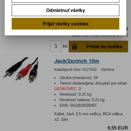
Hmotnosť:
0,022 kg
Hmotnosť balenia:
0,022 kg
Odmietnuť všetky
Kábel; Jack 3,5 mm vidlica, RCA vidlica
x2; 0,2m
Prijať všetky cookies
1,50 EUR
1,22 EUR (Cena bez DPH)
Pridať do košíka
ks
Jack/2xcinch 10m
Katalógové číslo:
0127542
Výrobca:
Záruka (mesiacov):
24
Termín dodania(prac.dni)-platí pre sklad
LIESKOVEC
:
3
Hmotnosť:
0,21 kg
Hmotnosť balenia:
0,21 kg
EAN:
5412810035007
Kábel; Jack 3,5 mm vidlica, RCA vidlica
x2; 10m
6,55 EUR