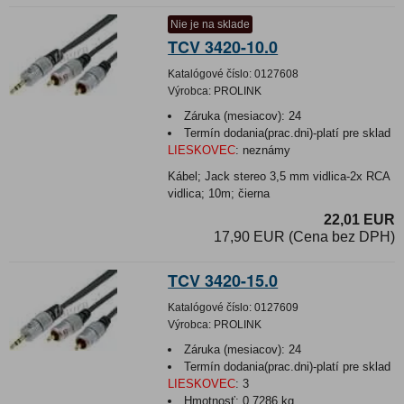
Nie je na sklade
TCV 3420-10.0
Katalógové číslo:
0127608
Výrobca:
PROLINK
Záruka (mesiacov):
24
Termín dodania(prac.dni)-platí pre sklad
LIESKOVEC
:
neznámy
Kábel; Jack stereo 3,5 mm vidlica-2x RCA
vidlica; 10m; čierna
22,01 EUR
17,90 EUR (Cena bez DPH)
TCV 3420-15.0
Katalógové číslo:
0127609
Výrobca:
PROLINK
Záruka (mesiacov):
24
Termín dodania(prac.dni)-platí pre sklad
LIESKOVEC
:
3
Hmotnosť:
0,7286 kg