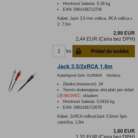
Hmotnosť balenia:
0,18 kg
EAN:
5901436713739
Kábel; Jack 3,5 mm vidlica, RCA vidlica x
2; 7,5m
2,99 EUR
2,44 EUR (Cena bez DPH)
Pridať do košíka
ks
Jack 3,5/2xRCA 1,8m
Katalógové číslo:
0140909
Výrobca:
Záruka (mesiacov):
24
Termín dodania(prac.dni)-platí pre sklad
LIESKOVEC
:
skladom
Hmotnosť balenia:
0,0416 kg
EAN:
5901436713678
Kábel; 2xRCA vidlica/Jack 3,5mm 3pin
zástrčka; 1,8m
1,60 EUR
1,31 EUR (Cena bez DPH)