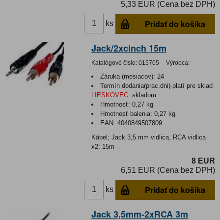
5,33 EUR (Cena bez DPH)
Pridať do košíka
ks
Jack/2xcinch 15m
Katalógové číslo:
015705
Výrobca:
Záruka (mesiacov):
24
Termín dodania(prac.dni)-platí pre sklad
LIESKOVEC
:
skladom
Hmotnosť:
0,27 kg
Hmotnosť balenia:
0,27 kg
EAN:
4040849507809
Kábel; Jack 3,5 mm vidlica, RCA vidlica
x2; 15m
8 EUR
6,51 EUR (Cena bez DPH)
Pridať do košíka
ks
Jack 3,5mm-2xRCA 3m