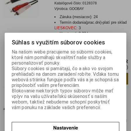
Katalógové číslo:
0128378
Výrobca:
GOOBAY
Záruka (mesiacov):
24
Termín dodania(prac.dni)-platí pre sklad
LIESKOVEC
:
3
Hmotnosť:
0,23 kg
Hmotnosť balenia:
0,23 kg
Súhlas s využitím súborov cookies
Prepojovací kábel Jack 3,5mm stereo - 2x
Na našom webe pracujeme so súbormi cookies,
RCA(chinch) -kolíky
ktoré nám pomáhajú skvalitniť naše služby a
7,20 EUR
personalizovať ponuky.
5,86 EUR (Cena bez DPH)
Súbory cookies si pamätajú, čo a ako vo svojom
prehliadači na danom zariadení robíte. Vďaka tomu
Pridať do košíka
ks
webová stránka funguje podľa vás a je schopná sa
prispôsobiť vašim preferenciám.
Blokovanie niektorých typov súborov môže mať
Jack/2xcinch 0,2m
vplyv na vašu užívateľskú skúsenosť s naším
webom, taktiež nebudeme schopní poskytnúť
Katalógové číslo:
0128965
vám ponuku na základe vašich preferencií.
Výrobca:
BQ CABLE
Záruka (mesiacov):
24
Termín dodania(prac.dni)-platí pre sklad
Nastavenie
LIESKOVEC
:
3