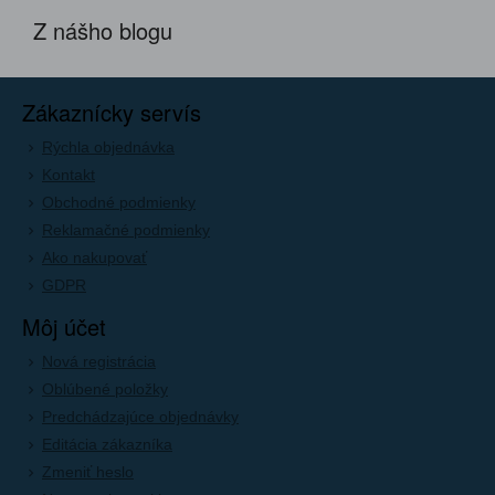
Z nášho blogu
Zákaznícky servís
Rýchla objednávka
Kontakt
Obchodné podmienky
Reklamačné podmienky
Ako nakupovať
GDPR
Môj účet
Nová registrácia
Oblúbené položky
Predchádzajúce objednávky
Editácia zákazníka
Zmeniť heslo