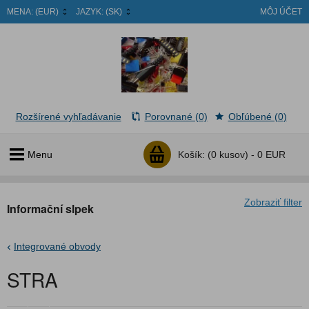
MENA:
(EUR)
JAZYK:
(SK)
MÔJ ÚČET
Rozšírené vyhľadávanie
Porovnané (0)
Obľúbené (0)
Menu
Košík:
(0 kusov) -
0 EUR
Zobraziť filter
Informační slpek
Integrované obvody
STRA