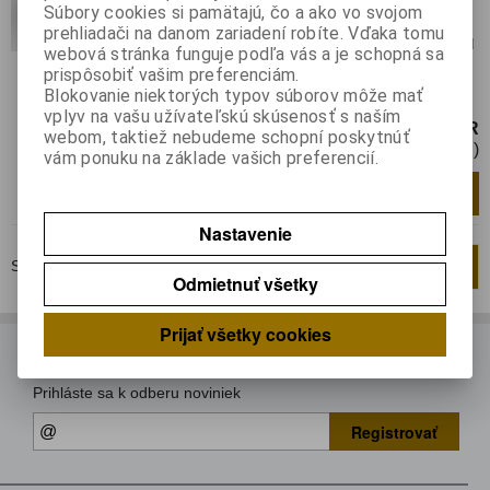
Súbory cookies si pamätajú, čo a ako vo svojom
Záruka (mesiacov):
24
prehliadači na danom zariadení robíte. Vďaka tomu
Termín dodania(prac.dni)-platí pre sklad
webová stránka funguje podľa vás a je schopná sa
LIESKOVEC
:
skladom
prispôsobiť vašim preferenciám.
Blokovanie niektorých typov súborov môže mať
Integrovaný obvod
vplyv na vašu užívateľskú skúsenosť s naším
3,44 EUR
webom, taktiež nebudeme schopní poskytnúť
2,80 EUR (Cena bez DPH)
vám ponuku na základe vašich preferencií.
Pridať do košíka
ks
Nastavenie
Strana
1
z
1
Celkom
2
záznamov
1
Odmietnuť všetky
Prijať všetky cookies
ODBER NOVINIEK
Prihláste sa k odberu noviniek
Registrovať