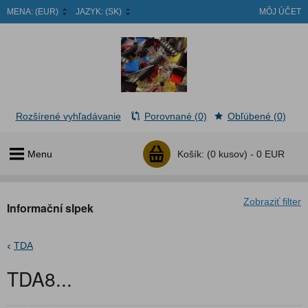
MENA:
(EUR)
JAZYK:
(SK)
MÔJ ÚČET
Rozšírené vyhľadávanie
Porovnané (0)
Obľúbené (0)
Menu
Košík:
(0 kusov) -
0 EUR
Zobraziť filter
Informační slpek
TDA
TDA8...