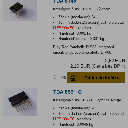
TDA 8145
Katalógové číslo:
011070
Výrobca:
Záruka (mesiacov):
24
Termín dodania(prac.dni)-platí pre sklad
LIESKOVEC
:
skladom
Hmotnosť:
0,001 kg
Hmotnosť balenia:
0,001 kg
Play/Rec Parabolic DIP08 Integrated
circuit, play/record parabolic DIP08
2,52 EUR
2,10 EUR (Cena bez DPH)
Pridať do košíka
ks
TDA 8561 Q
Katalógové číslo:
013771
Výrobca:
Philips
Záruka (mesiacov):
24
Termín dodania(prac.dni)-platí pre sklad
LIESKOVEC
:
skladom
Hmotnosť:
0,0045 kg