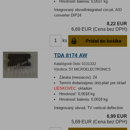
Hmotnosť balenia:
0,0037 kg
Integrovaný obvodIntegrated circuit, A/D
converter DIP24
8,22 EUR
6,69 EUR (Cena bez DPH)
Pridať do košíka
ks
TDA 8174 AW
Katalógové číslo:
0131322
Výrobca:
ST MICROELECTRONICS
Záruka (mesiacov):
24
Termín dodania(prac.dni)-platí pre sklad
LIESKOVEC
:
skladom
Hmotnosť:
0,0018 kg
Hmotnosť balenia:
0,0018 kg
Integrovaný obvod, TV vertical deflection
6,99 EUR
5,69 EUR (Cena bez DPH)