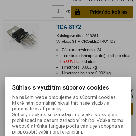
Pridať do košíka
ks
TDA 8172
Katalógové číslo:
018264
Výrobca:
ST MICROELECTRONICS
Záruka (mesiacov):
24
Termín dodania(prac.dni)-platí pre sklad
LIESKOVEC
:
skladom
Hmotnosť:
0,002 kg
Hmotnosť balenia:
0,002 kg
Súhlas s využitím súborov cookies
3,42 EUR
2,79 EUR (Cena bez DPH)
Na našom webe pracujeme so súbormi cookies,
ktoré nám pomáhajú skvalitniť naše služby a
Pridať do košíka
ks
personalizovať ponuky.
Súbory cookies si pamätajú, čo a ako vo svojom
prehliadači na danom zariadení robíte. Vďaka tomu
TDA 8138
webová stránka funguje podľa vás a je schopná sa
prispôsobiť vašim preferenciám.
Katalógové číslo:
018472