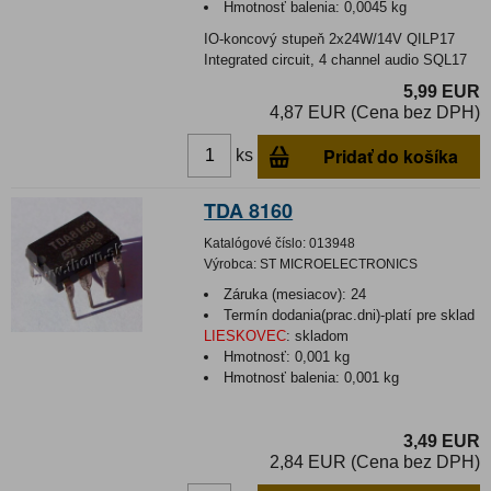
Hmotnosť balenia:
0,0045 kg
IO-koncový stupeň 2x24W/14V QILP17
Integrated circuit, 4 channel audio SQL17
5,99 EUR
4,87 EUR (Cena bez DPH)
Pridať do košíka
ks
TDA 8160
Katalógové číslo:
013948
Výrobca:
ST MICROELECTRONICS
Záruka (mesiacov):
24
Termín dodania(prac.dni)-platí pre sklad
LIESKOVEC
:
skladom
Hmotnosť:
0,001 kg
Hmotnosť balenia:
0,001 kg
3,49 EUR
2,84 EUR (Cena bez DPH)