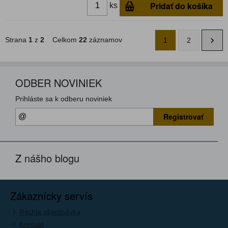
Pridať do košíka
ks
Strana
1
z
2
Celkom
22
záznamov
1
2
ODBER NOVINIEK
Prihláste sa k odberu noviniek
Registrovať
Z nášho blogu
Zákaznícky servís
Rýchla objednávka
Kontakt