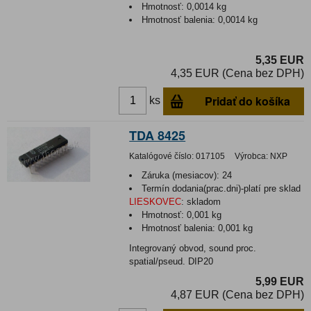
Hmotnosť:
0,0014 kg
Hmotnosť balenia:
0,0014 kg
5,35 EUR
4,35 EUR (Cena bez DPH)
Pridať do košíka
ks
TDA 8425
Katalógové číslo:
017105
Výrobca:
NXP
Záruka (mesiacov):
24
Termín dodania(prac.dni)-platí pre sklad
LIESKOVEC
:
skladom
Hmotnosť:
0,001 kg
Hmotnosť balenia:
0,001 kg
Integrovaný obvod, sound proc.
spatial/pseud. DIP20
5,99 EUR
4,87 EUR (Cena bez DPH)