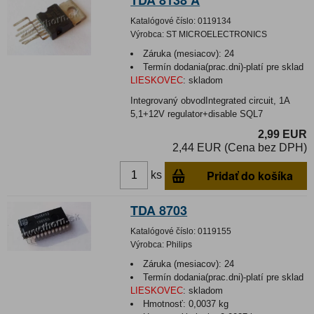
TDA 8138 A
Katalógové číslo:
0119134
Výrobca:
ST MICROELECTRONICS
Záruka (mesiacov):
24
Termín dodania(prac.dni)-platí pre sklad
LIESKOVEC
:
skladom
Integrovaný obvodIntegrated circuit, 1A
5,1+12V regulator+disable SQL7
2,99 EUR
2,44 EUR (Cena bez DPH)
Pridať do košíka
ks
TDA 8703
Katalógové číslo:
0119155
Výrobca:
Philips
Záruka (mesiacov):
24
Termín dodania(prac.dni)-platí pre sklad
LIESKOVEC
:
skladom
Hmotnosť:
0,0037 kg