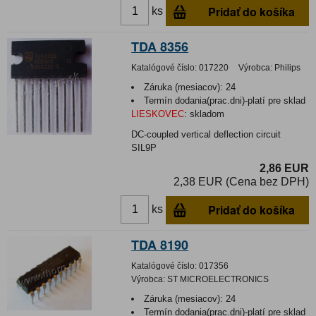
Pridať do košíka
ks
TDA 8356
Katalógové číslo:
017220
Výrobca:
Philips
Záruka (mesiacov):
24
Termín dodania(prac.dni)-platí pre sklad
LIESKOVEC
:
skladom
DC-coupled vertical deflection circuit
SIL9P
2,86 EUR
2,38 EUR (Cena bez DPH)
Pridať do košíka
ks
TDA 8190
Katalógové číslo:
017356
Výrobca:
ST MICROELECTRONICS
Záruka (mesiacov):
24
Termín dodania(prac.dni)-platí pre sklad