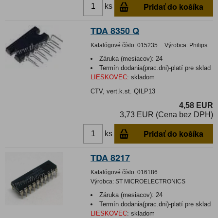
Pridať do košíka
ks
TDA 8350 Q
Katalógové číslo:
015235
Výrobca:
Philips
Záruka (mesiacov):
24
Termín dodania(prac.dni)-platí pre sklad
LIESKOVEC
:
skladom
CTV, vert.k.st. QILP13
4,58 EUR
3,73 EUR (Cena bez DPH)
Pridať do košíka
ks
TDA 8217
Katalógové číslo:
016186
Výrobca:
ST MICROELECTRONICS
Záruka (mesiacov):
24
Termín dodania(prac.dni)-platí pre sklad
LIESKOVEC
:
skladom