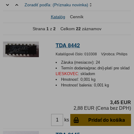
Zoradiť podľa:
(Príznaku novinka)
Katalóg
Cenník
Strana
1
z
2
Celkom
22
záznamov
TDA 8442
Katalógové číslo:
010308
Výrobca:
Philips
Záruka (mesiacov):
24
Termín dodania(prac.dni)-platí pre sklad
LIESKOVEC
:
skladom
Hmotnosť:
0,001 kg
Hmotnosť balenia:
0,001 kg
3,45 EUR
2,88 EUR (Cena bez DPH)
Pridať do košíka
ks