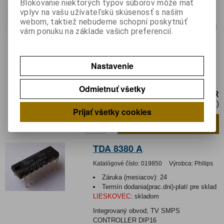
Blokovanie niektorých typov súborov môže mať
Výrobca:
ST MICROELECTRONICS
vplyv na vašu užívateľskú skúsenosť s naším
Záruka (mesiacov):
24
webom, taktiež nebudeme schopní poskytnúť
Termín dodania(prac.dni)-platí pre sklad
vám ponuku na základe vašich preferencií.
LIESKOVEC
:
skladom
Hmotnosť:
0,003 kg
Hmotnosť balenia:
0,003 kg
Nastavenie
Integrovaný obvod, videorecorder reset
disable SIP9
Odmietnuť všetky
3,50 EUR
2,85 EUR (Cena bez DPH)
Prijať všetky cookies
Pridať do košíka
ks
TDA 8380 A
Katalógové číslo:
019850
Výrobca:
Philips
Záruka (mesiacov):
24
Termín dodania(prac.dni)-platí pre sklad
LIESKOVEC
:
skladom
Integrovaný obvod; TV SMPS
CONTROLLER DIP16