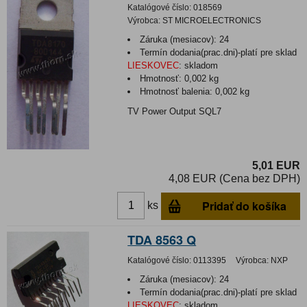
Katalógové číslo:
018569
Výrobca:
ST MICROELECTRONICS
Záruka (mesiacov):
24
Termín dodania(prac.dni)-platí pre sklad
LIESKOVEC
:
skladom
Hmotnosť:
0,002 kg
Hmotnosť balenia:
0,002 kg
TV Power Output SQL7
5,01 EUR
4,08 EUR (Cena bez DPH)
Pridať do košíka
ks
TDA 8563 Q
Katalógové číslo:
0113395
Výrobca:
NXP
Záruka (mesiacov):
24
Termín dodania(prac.dni)-platí pre sklad
LIESKOVEC
:
skladom