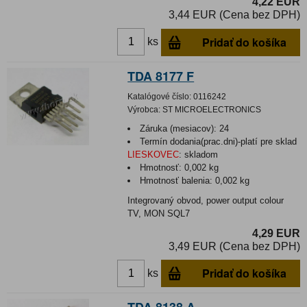
4,22 EUR
3,44 EUR (Cena bez DPH)
Pridať do košíka
ks
TDA 8177 F
Katalógové číslo:
0116242
Výrobca:
ST MICROELECTRONICS
Záruka (mesiacov):
24
Termín dodania(prac.dni)-platí pre sklad
LIESKOVEC
:
skladom
Hmotnosť:
0,002 kg
Hmotnosť balenia:
0,002 kg
Integrovaný obvod, power output colour
TV, MON SQL7
4,29 EUR
3,49 EUR (Cena bez DPH)
Pridať do košíka
ks