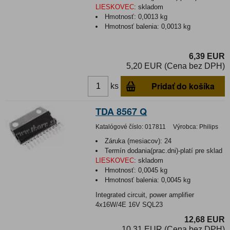
LIESKOVEC
:
skladom
Hmotnosť:
0,0013 kg
Hmotnosť balenia:
0,0013 kg
6,39 EUR
5,20 EUR (Cena bez DPH)
Pridať do košíka
ks
TDA 8567 Q
Katalógové číslo:
017811
Výrobca:
Philips
Záruka (mesiacov):
24
Termín dodania(prac.dni)-platí pre sklad
LIESKOVEC
:
skladom
Hmotnosť:
0,0045 kg
Hmotnosť balenia:
0,0045 kg
Integrated circuit, power amplifier
4x16W/4E 16V SQL23
12,68 EUR
10,31 EUR (Cena bez DPH)