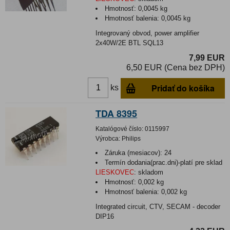
Hmotnosť:
0,0045 kg
Hmotnosť balenia:
0,0045 kg
Integrovaný obvod, power amplifier
2x40W/2E BTL SQL13
7,99 EUR
6,50 EUR (Cena bez DPH)
Pridať do košíka
ks
TDA 8395
Katalógové číslo:
0115997
Výrobca:
Philips
Záruka (mesiacov):
24
Termín dodania(prac.dni)-platí pre sklad
LIESKOVEC
:
skladom
Hmotnosť:
0,002 kg
Hmotnosť balenia:
0,002 kg
Integrated circuit, CTV, SECAM - decoder
DIP16