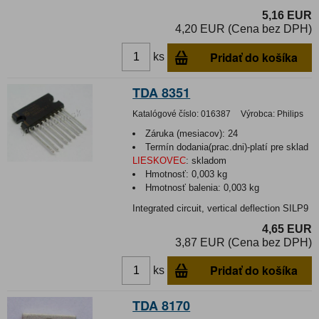
5,16 EUR
4,20 EUR (Cena bez DPH)
Pridať do košíka
ks
TDA 8351
Katalógové číslo:
016387
Výrobca:
Philips
Záruka (mesiacov):
24
Termín dodania(prac.dni)-platí pre sklad
LIESKOVEC
:
skladom
Hmotnosť:
0,003 kg
Hmotnosť balenia:
0,003 kg
Integrated circuit, vertical deflection SILP9
4,65 EUR
3,87 EUR (Cena bez DPH)
Pridať do košíka
ks
TDA 8170