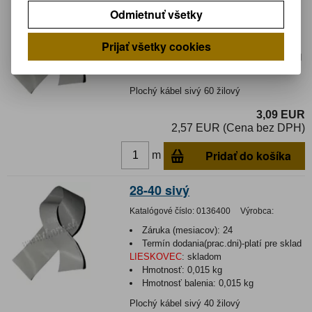
28-60 sivý
Odmietnuť všetky
Katalógové číslo:
015227
Výrobca:
Prijať všetky cookies
Záruka (mesiacov):
24
Termín dodania(prac.dni)-platí pre sklad
LIESKOVEC
:
3
Plochý kábel sivý 60 žilový
3,09 EUR
2,57 EUR (Cena bez DPH)
Pridať do košíka
m
28-40 sivý
Katalógové číslo:
0136400
Výrobca:
Záruka (mesiacov):
24
Termín dodania(prac.dni)-platí pre sklad
LIESKOVEC
:
skladom
Hmotnosť:
0,015 kg
Hmotnosť balenia:
0,015 kg
Plochý kábel sivý 40 žilový