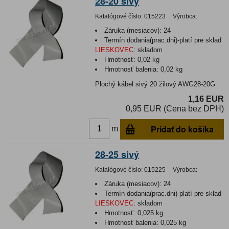
28-20 sivý
Katalógové číslo:
015223
Výrobca:
Záruka (mesiacov):
24
Termín dodania(prac.dni)-platí pre sklad
LIESKOVEC
:
skladom
Hmotnosť:
0,02 kg
Hmotnosť balenia:
0,02 kg
Plochý kábel sivý 20 žilový AWG28-20G
1,16 EUR
0,95 EUR (Cena bez DPH)
Pridať do košíka
m
28-25 sivý
Katalógové číslo:
015225
Výrobca:
Záruka (mesiacov):
24
Termín dodania(prac.dni)-platí pre sklad
LIESKOVEC
:
skladom
Hmotnosť:
0,025 kg
Hmotnosť balenia:
0,025 kg