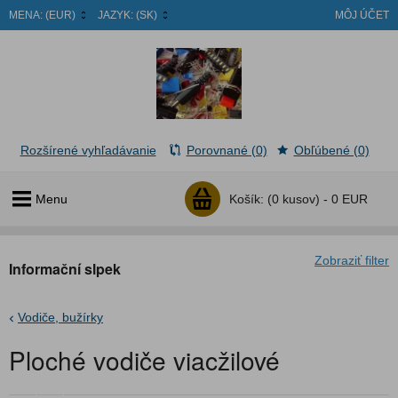
MENA:
(EUR)
JAZYK:
(SK)
MÔJ ÚČET
Rozšírené vyhľadávanie
Porovnané (0)
Obľúbené (0)
Menu
Košík:
(0 kusov) -
0 EUR
Zobraziť filter
Informační slpek
Vodiče, bužírky
Ploché vodiče viacžilové