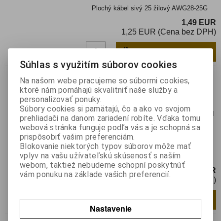
Plochý kábel sivý 25 žilový AWG28-25G
1,49 EUR
1,25 EUR (Cena bez DPH)
Pridať do košíka
m
Súhlas s využitím súborov cookies
28-26 sivý
Na našom webe pracujeme so súbormi cookies,
ktoré nám pomáhajú skvalitniť naše služby a
Katalógové číslo:
015226
Výrobca:
personalizovať ponuky.
Záruka (mesiacov):
24
Súbory cookies si pamätajú, čo a ako vo svojom
Termín dodania(prac.dni)-platí pre sklad
prehliadači na danom zariadení robíte. Vďaka tomu
LIESKOVEC
:
skladom
webová stránka funguje podľa vás a je schopná sa
Hmotnosť:
0,02 kg
prispôsobiť vašim preferenciám.
Hmotnosť balenia:
0,02 kg
Blokovanie niektorých typov súborov môže mať
vplyv na vašu užívateľskú skúsenosť s naším
Plochý kábel sivý 26 žilový
webom, taktiež nebudeme schopní poskytnúť
1,59 EUR
vám ponuku na základe vašich preferencií.
1,30 EUR (Cena bez DPH)
Pridať do košíka
m
Nastavenie