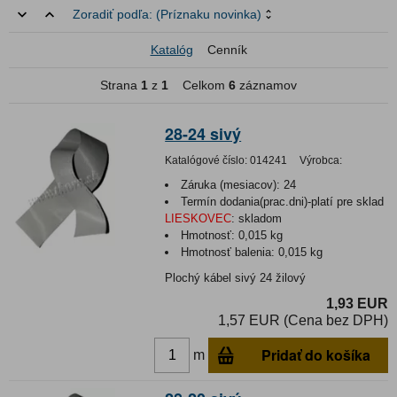
Zoradiť podľa:
(Príznaku novinka)
Katalóg
Cenník
Strana
1
z
1
Celkom
6
záznamov
28-24 sivý
Katalógové číslo:
014241
Výrobca:
Záruka (mesiacov):
24
Termín dodania(prac.dni)-platí pre sklad
LIESKOVEC
:
skladom
Hmotnosť:
0,015 kg
Hmotnosť balenia:
0,015 kg
Plochý kábel sivý 24 žilový
1,93 EUR
1,57 EUR (Cena bez DPH)
Pridať do košíka
m