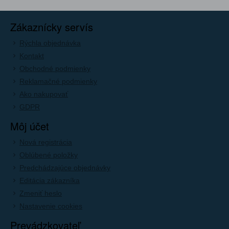
Zákaznícky servís
Rýchla objednávka
Kontakt
Obchodné podmienky
Reklamačné podmienky
Ako nakupovať
GDPR
Môj účet
Nová registrácia
Oblúbené položky
Predchádzajúce objednávky
Editácia zákazníka
Zmeniť heslo
Nastavenie cookies
Prevádzkovateľ