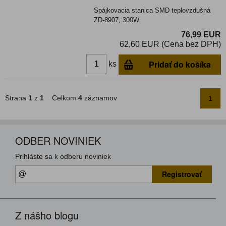
Spájkovacia stanica SMD teplovzdušná
ZD-8907, 300W
76,99 EUR
62,60 EUR (Cena bez DPH)
Pridať do košíka
ks
Strana
1
z
1
Celkom
4
záznamov
1
ODBER NOVINIEK
Prihláste sa k odberu noviniek
Registrovať
Z nášho blogu