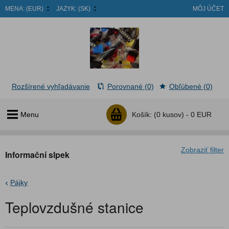
MENA:
(EUR)
JAZYK:
(SK)
MÔJ ÚČET
Rozšírené vyhľadávanie
Porovnané (0)
Obľúbené (0)
Menu
Košík:
(0 kusov) -
0 EUR
Zobraziť filter
Informační slpek
Pájky
Teplovzdušné stanice