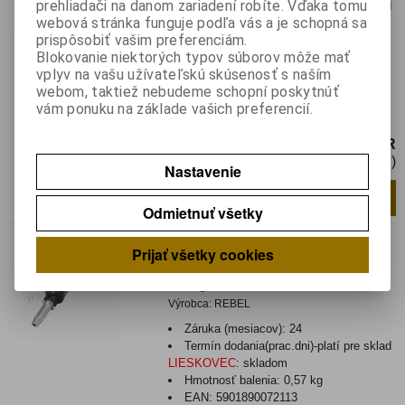
prehliadači na danom zariadení robíte. Vďaka tomu
Termín dodania(prac.dni)-platí pre sklad
webová stránka funguje podľa vás a je schopná sa
LIESKOVEC
:
skladom
prispôsobiť vašim preferenciám.
Hmotnosť:
1,349 kg
Blokovanie niektorých typov súborov môže mať
Hmotnosť balenia:
1,349 kg
vplyv na vašu užívateľskú skúsenosť s naším
EAN:
5901890021104
webom, taktiež nebudeme schopní poskytnúť
Spájkovacia stanica na SMD ZD-8908
vám ponuku na základe vašich preferencií.
teplovzdušná
89 EUR
72,36 EUR (Cena bez DPH)
Nastavenie
Pridať do košíka
ks
Odmietnuť všetky
Spájkovacia stanica SMD
Prijať všetky cookies
teplovzdušná ZD-8907 300W
Katalógové číslo:
0143167
Výrobca:
REBEL
Záruka (mesiacov):
24
Termín dodania(prac.dni)-platí pre sklad
LIESKOVEC
:
skladom
Hmotnosť balenia:
0,57 kg
EAN:
5901890072113