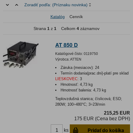
Zoradiť podľa:
(Príznaku novinka)
Katalóg
Cenník
Strana
1
z
1
Celkom
4
záznamov
AT 850 D
Katalógové číslo:
0119750
Výrobca:
ATTEN
Záruka (mesiacov):
24
Termín dodania(prac.dni)-platí pre sklad
LIESKOVEC
:
3
Hmotnosť:
4,73 kg
Hmotnosť balenia:
4,73 kg
Teplovzdušná stanica; číslicová; ESD;
280W; 100÷480°C; 3÷23l/min
215,25 EUR
175 EUR (Cena bez DPH)
Pridať do košíka
ks