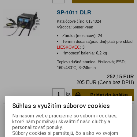
SP-1011 DLR
Katalógové číslo:
0134324
Výrobca:
Solder Peak
Záruka (mesiacov):
24
Termín dodania(prac.dni)-platí pre sklad
LIESKOVEC
:
3
Hmotnosť balenia:
6,2 kg
Teplovzdušná stanica; číslicová; ESD;
160÷480°C; 3÷24l/min
252,15 EUR
205 EUR (Cena bez DPH)
Pridať do košíka
ks
Súhlas s využitím súborov cookies
Pájka teplovdušná ZD-8908
Na našom webe pracujeme so súbormi cookies,
Katalógové číslo:
0138273
ktoré nám pomáhajú skvalitniť naše služby a
Výrobca:
Kemot
personalizovať ponuky.
Súbory cookies si pamätajú, čo a ako vo svojom
Záruka (mesiacov):
24