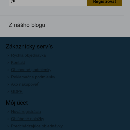
Registrovať
Z nášho blogu
Zákaznícky servís
Rýchla objednávka
Kontakt
Obchodné podmienky
Reklamačné podmienky
Ako nakupovať
GDPR
Môj účet
Nová registrácia
Oblúbené položky
Predchádzajúce objednávky