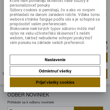
ktoré nám pomáhajú skvalitniť naše služby a
Katalógové číslo:
0137405
Výrobca:
personalizovať ponuky.
Súbory cookies si pamätajú, čo a ako vo svojom
Záruka (mesiacov):
24
prehliadači na danom zariadení robíte. Vďaka tomu
Termín dodania(prac.dni)-platí pre sklad
webová stránka funguje podľa vás a je schopná sa
LIESKOVEC
:
skladom
prispôsobiť vašim preferenciám.
Integrovaný obvod hybridný výkonový, pre
Blokovanie niektorých typov súborov môže mať
pulzné zdroje (najmä satelitné prijímače),
vplyv na vašu užívateľskú skúsenosť s naším
TO220F-6pin (izo...
webom, taktiež nebudeme schopní poskytnúť
vám ponuku na základe vašich preferencií.
6,86 EUR
5,58 EUR (Cena bez DPH)
Pridať do košíka
ks
Nastavenie
Odmietnuť všetky
Strana
1
z
1
Celkom
2
záznamov
1
Prijať všetky cookies
ODBER NOVINIEK
Prihláste sa k odberu noviniek