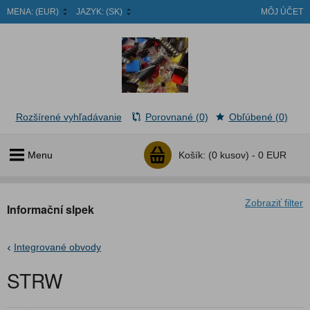
MENA:
(EUR)
JAZYK:
(SK)
MÔJ ÚČET
Rozšírené vyhľadávanie
Porovnané (0)
Obľúbené (0)
Menu
Košík:
(0 kusov) -
0 EUR
Zobraziť filter
Informační slpek
Integrované obvody
STRW