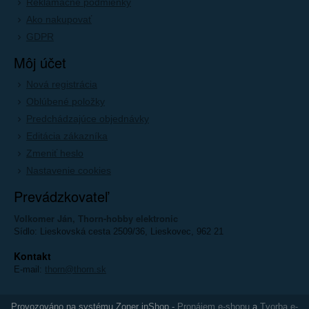
Reklamačné podmienky
Ako nakupovať
GDPR
Môj účet
Nová registrácia
Oblúbené položky
Predchádzajúce objednávky
Editácia zákazníka
Zmeniť heslo
Nastavenie cookies
Prevádzkovateľ
Volkomer Ján, Thorn-hobby elektronic
Sídlo: Lieskovská cesta 2509/36, Lieskovec, 962 21
Kontakt
E-mail:
thorn@thorn.sk
Provozováno na systému Zoner inShop -
Pronájem e-shopu
a
Tvorba e-