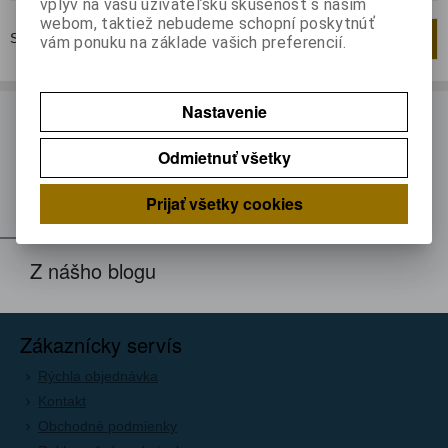
vplyv na vašu užívateľskú skúsenosť s naším
webom, taktiež nebudeme schopní poskytnúť
Strana
1
z
1
Celkom
1
záznamov
1
vám ponuku na základe vašich preferencií.
Nastavenie
ODBER NOVINIEK
Odmietnuť všetky
Prihláste sa k odberu noviniek
Registrovať
Prijať všetky cookies
Z nášho blogu
Zákaznícky servís
Rýchla objednávka
Kontakt
Obchodné podmienky