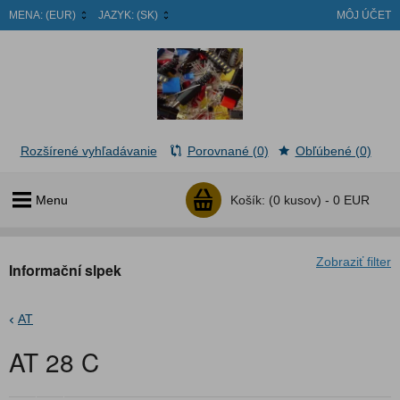
MENA:
(EUR)
JAZYK:
(SK)
MÔJ ÚČET
Rozšírené vyhľadávanie
Porovnané (0)
Obľúbené (0)
Menu
Košík:
(0 kusov) -
0 EUR
Zobraziť filter
Informační slpek
AT
AT 28 C