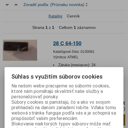
Zoradiť podľa:
(Príznaku novinka)
Katalóg
Cenník
Strana
1
z
1
Celkom
1
záznamov
28 C 64-150
Katalógové číslo:
0130081
Výrobca:
ATMEL
Záruka (mesiacov):
24
Termín dodania(prac.dni)-platí pre sklad
Súhlas s využitím súborov cookies
LIESKOVEC
:
3
Integrovaný obvod. Pre zobrazenie
Na našom webe pracujeme so súbormi cookies,
skutočného tovaru klikni na malý obrázok.
ktoré nám pomáhajú skvalitniť naše služby a
Pamäť EEPROM
personalizovať ponuky.
Súbory cookies si pamätajú, čo a ako vo svojom
4,90 EUR
prehliadači na danom zariadení robíte. Vďaka tomu
3,99 EUR (Cena bez DPH)
webová stránka funguje podľa vás a je schopná sa
prispôsobiť vašim preferenciám.
Pridať do košíka
ks
Blokovanie niektorých typov súborov môže mať