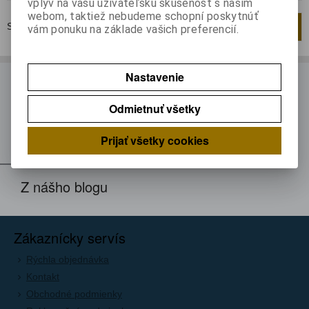
vplyv na vašu užívateľskú skúsenosť s naším
webom, taktiež nebudeme schopní poskytnúť
Strana
1
z
1
Celkom
1
záznamov
1
vám ponuku na základe vašich preferencií.
Nastavenie
ODBER NOVINIEK
Odmietnuť všetky
Prihláste sa k odberu noviniek
Registrovať
Prijať všetky cookies
Z nášho blogu
Zákaznícky servís
Rýchla objednávka
Kontakt
Obchodné podmienky