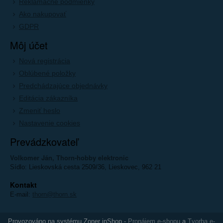
Reklamačné podmienky
Ako nakupovať
GDPR
Môj účet
Nová registrácia
Oblúbené položky
Predchádzajúce objednávky
Editácia zákazníka
Zmeniť heslo
Nastavenie cookies
Prevádzkovateľ
Volkomer Ján, Thorn-hobby elektronic
Sídlo: Lieskovská cesta 2509/36, Lieskovec, 962 21
Kontakt
E-mail:
thorn@thorn.sk
Provozováno na systému Zoner inShop -
Pronájem e-shopu
a
Tvorba e-