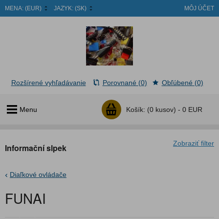
MENA:
(EUR)
JAZYK:
(SK)
MÔJ ÚČET
Rozšírené vyhľadávanie
Porovnané (0)
Obľúbené (0)
Menu
Košík:
(0 kusov) -
0 EUR
Zobraziť filter
Informační slpek
Diaľkové ovládače
FUNAI