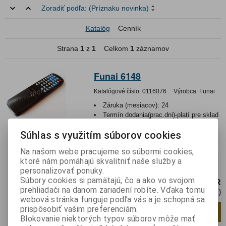
Zoradiť podľa:
(Príznaku novinka)
Katalóg
Cenník
Strana
1
z
1
Celkom
1
záznamov
Funai 6148
Katalógové číslo:
0116076
Výrobca:
Funai
Záruka (mesiacov):
24
Termín dodania(prac.dni)-platí pre sklad
LIESKOVEC
:
skladom
Súhlas s využitím súborov cookies
Hmotnosť:
0,06 kg
Hmotnosť balenia:
0,06 kg
Na našom webe pracujeme so súbormi cookies,
EAN:
5901436700012
ktoré nám pomáhajú skvalitniť naše služby a
Diaľkový ovládač k TV prijímačom.
personalizovať ponuky.
Súbory cookies si pamätajú, čo a ako vo svojom
9,25 EUR
prehliadači na danom zariadení robíte. Vďaka tomu
7,53 EUR (Cena bez DPH)
webová stránka funguje podľa vás a je schopná sa
prispôsobiť vašim preferenciám.
Pridať do košíka
ks
Blokovanie niektorých typov súborov môže mať