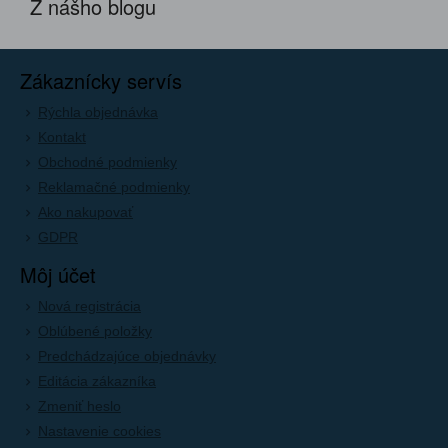
Z nášho blogu
Zákaznícky servís
Rýchla objednávka
Kontakt
Obchodné podmienky
Reklamačné podmienky
Ako nakupovať
GDPR
Môj účet
Nová registrácia
Oblúbené položky
Predchádzajúce objednávky
Editácia zákazníka
Zmeniť heslo
Nastavenie cookies