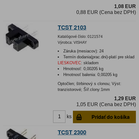
1,08 EUR
0,88 EUR (Cena bez DPH)
TCST 2103
Katalógové číslo:
0121574
Výrobca:
VISHAY
Záruka (mesiacov):
24
Termín dodania(prac.dni)-platí pre sklad
LIESKOVEC
:
skladom
Hmotnosť:
0,00205 kg
Hmotnosť balenia:
0,00205 kg
Optočlen; štrbinový s clonou; Výst:
tranzistorové; Šíř.clony:1mm
1,29 EUR
1,05 EUR (Cena bez DPH)
Pridať do košíka
ks
TCST 2300