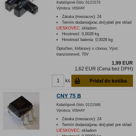
Katalógové číslo:
0121575
Výrobca:
VISHAY
Záruka (mesiacov):
24
Termín dodania(prac.dni)-platí pre sklad
LIESKOVEC
:
skladom
Hmotnosť:
0,0028 kg
Hmotnosť balenia:
0,0028 kg
Optočlen; štrbinový s clonou; Výst:
tranzistorové; 70V
1,99 EUR
1,62 EUR (Cena bez DPH)
Pridať do košíka
ks
CNY 75 B
Katalógové číslo:
0121588
Výrobca:
VISHAY
Záruka (mesiacov):
24
Termín dodania(prac.dni)-platí pre sklad
LIESKOVEC
:
skladom