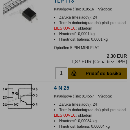
TLP 113
Katalógové číslo:
018516
Výrobca:
Záruka (mesiacov):
24
Termín dodania(prac.dni)-platí pre sklad
LIESKOVEC
:
skladom
Hmotnosť:
0,0001 kg
Hmotnosť balenia:
0,0001 kg
Optočlen 5-PIN-MINI-FLAT
2,30 EUR
1,87 EUR (Cena bez DPH)
Pridať do košíka
4 N 25
Katalógové číslo:
014557
Výrobca:
Záruka (mesiacov):
24
Termín dodania(prac.dni)-platí pre sklad
LIESKOVEC
:
skladom
Hmotnosť:
0,00084 kg
Hmotnosť balenia:
0,00084 kg