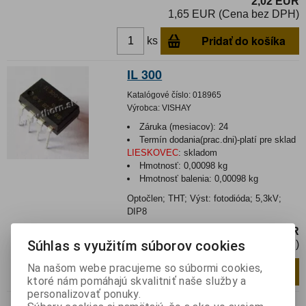
2,02 EUR
1,65 EUR (Cena bez DPH)
Pridať do košíka
ks
IL 300
Katalógové číslo:
018965
Výrobca:
VISHAY
Záruka (mesiacov):
24
Termín dodania(prac.dni)-platí pre sklad
LIESKOVEC
:
skladom
Hmotnosť:
0,00098 kg
Hmotnosť balenia:
0,00098 kg
Optočlen; THT; Výst: fotodióda; 5,3kV;
DIP8
3,55 EUR
Súhlas s využitím súborov cookies
2,89 EUR (Cena bez DPH)
Na našom webe pracujeme so súbormi cookies,
Pridať do košíka
ks
ktoré nám pomáhajú skvalitniť naše služby a
personalizovať ponuky.
CNY 70