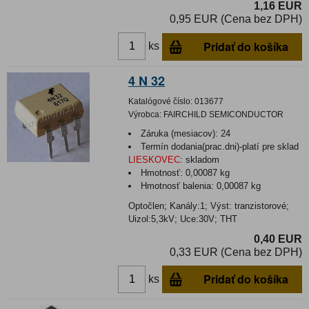
1,16 EUR
0,95 EUR (Cena bez DPH)
Pridať do košíka
ks
4 N 32
Katalógové číslo:
013677
Výrobca:
FAIRCHILD SEMICONDUCTOR
Záruka (mesiacov):
24
Termín dodania(prac.dni)-platí pre sklad
LIESKOVEC
:
skladom
Hmotnosť:
0,00087 kg
Hmotnosť balenia:
0,00087 kg
Optočlen; Kanály:1; Výst: tranzistorové;
Uizol:5,3kV; Uce:30V; THT
0,40 EUR
0,33 EUR (Cena bez DPH)
Pridať do košíka
ks