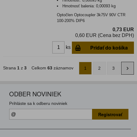
Hmotnosť:
0,00093 kg
Hmotnosť balenia:
0,00093 kg
Optočlen Optocoupler 3k75V 90V CTR
100-200% DIP6
0,73 EUR
0,60 EUR (Cena bez DPH)
Pridať do košíka
ks
Strana
1
z
3
Celkom
63
záznamov
1
2
3
ODBER NOVINIEK
Prihláste sa k odberu noviniek
Registrovať