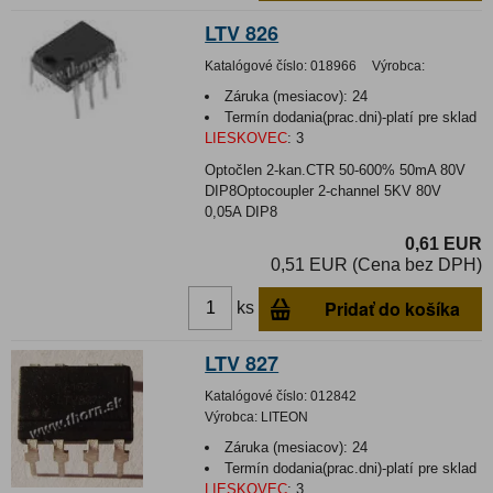
LTV 826
Katalógové číslo:
018966
Výrobca:
Záruka (mesiacov):
24
Termín dodania(prac.dni)-platí pre sklad
LIESKOVEC
:
3
Optočlen 2-kan.CTR 50-600% 50mA 80V
DIP8Optocoupler 2-channel 5KV 80V
0,05A DIP8
0,61 EUR
0,51 EUR (Cena bez DPH)
Pridať do košíka
ks
LTV 827
Katalógové číslo:
012842
Výrobca:
LITEON
Záruka (mesiacov):
24
Termín dodania(prac.dni)-platí pre sklad
LIESKOVEC
:
3