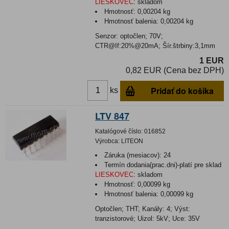
LIESKOVEC
:
skladom
Hmotnosť:
0,00204 kg
Hmotnosť balenia:
0,00204 kg
Senzor: optočlen; 70V;
CTR@If:20%@20mA; Šír.štrbiny:3,1mm
1 EUR
0,82 EUR (Cena bez DPH)
Pridať do košíka
ks
LTV 847
Katalógové číslo:
016852
Výrobca:
LITEON
Záruka (mesiacov):
24
Termín dodania(prac.dni)-platí pre sklad
LIESKOVEC
:
skladom
Hmotnosť:
0,00099 kg
Hmotnosť balenia:
0,00099 kg
Optočlen; THT; Kanály: 4; Výst:
tranzistorové; Uizol: 5kV; Uce: 35V