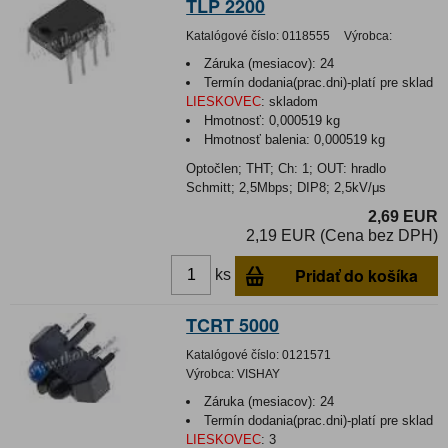
TLP 2200
Katalógové číslo:
0118555
Výrobca:
Záruka (mesiacov):
24
Termín dodania(prac.dni)-platí pre sklad
LIESKOVEC
:
skladom
Hmotnosť:
0,000519 kg
Hmotnosť balenia:
0,000519 kg
Optočlen; THT; Ch: 1; OUT: hradlo
Schmitt; 2,5Mbps; DIP8; 2,5kV/μs
2,69 EUR
2,19 EUR (Cena bez DPH)
Pridať do košíka
ks
TCRT 5000
Katalógové číslo:
0121571
Výrobca:
VISHAY
Záruka (mesiacov):
24
Termín dodania(prac.dni)-platí pre sklad
LIESKOVEC
:
3