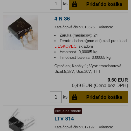
Pridať do košíka
ks
4 N 36
Katalógové číslo:
013676
Výrobca:
Záruka (mesiacov):
24
Termín dodania(prac.dni)-platí pre sklad
LIESKOVEC
:
skladom
Hmotnosť:
0,00085 kg
Hmotnosť balenia:
0,00085 kg
Optočlen; Kanály:1; Výst: tranzistorové;
Uizol:5,3kV; Uce:30V; THT
0,60 EUR
0,49 EUR (Cena bez DPH)
Pridať do košíka
ks
Nie je na sklade
LTV 814
Katalógové číslo:
017197
Výrobca: