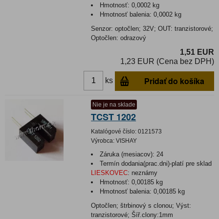
Hmotnosť:
0,0002 kg
Hmotnosť balenia:
0,0002 kg
Senzor: optočlen; 32V; OUT: tranzistorové;
Optočlen: odrazový
1,51 EUR
1,23 EUR (Cena bez DPH)
Pridať do košíka
ks
Nie je na sklade
TCST 1202
Katalógové číslo:
0121573
Výrobca:
VISHAY
Záruka (mesiacov):
24
Termín dodania(prac.dni)-platí pre sklad
LIESKOVEC
:
neznámy
Hmotnosť:
0,00185 kg
Hmotnosť balenia:
0,00185 kg
Optočlen; štrbinový s clonou; Výst:
tranzistorové; Šíř.clony:1mm