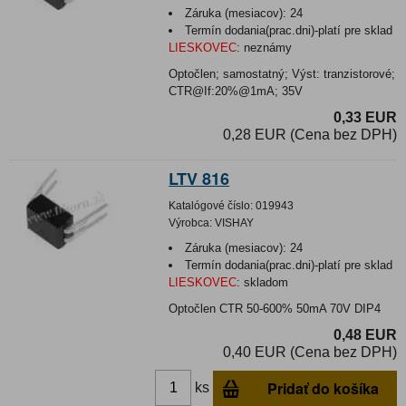
Záruka (mesiacov):
24
Termín dodania(prac.dni)-platí pre sklad
LIESKOVEC
:
neznámy
Optočlen; samostatný; Výst: tranzistorové;
CTR@If:20%@1mA; 35V
0,33 EUR
0,28 EUR (Cena bez DPH)
LTV 816
Katalógové číslo:
019943
Výrobca:
VISHAY
Záruka (mesiacov):
24
Termín dodania(prac.dni)-platí pre sklad
LIESKOVEC
:
skladom
Optočlen CTR 50-600% 50mA 70V DIP4
0,48 EUR
0,40 EUR (Cena bez DPH)
Pridať do košíka
ks