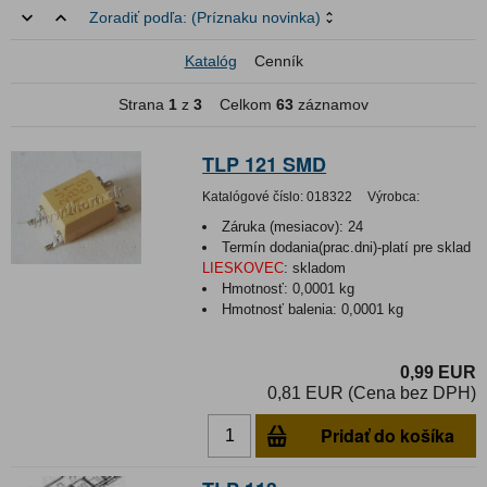
Zoradiť podľa:
(Príznaku novinka)
Katalóg
Cenník
Strana
1
z
3
Celkom
63
záznamov
TLP 121 SMD
Katalógové číslo:
018322
Výrobca:
Záruka (mesiacov):
24
Termín dodania(prac.dni)-platí pre sklad
LIESKOVEC
:
skladom
Hmotnosť:
0,0001 kg
Hmotnosť balenia:
0,0001 kg
0,99 EUR
0,81 EUR (Cena bez DPH)
Pridať do košíka