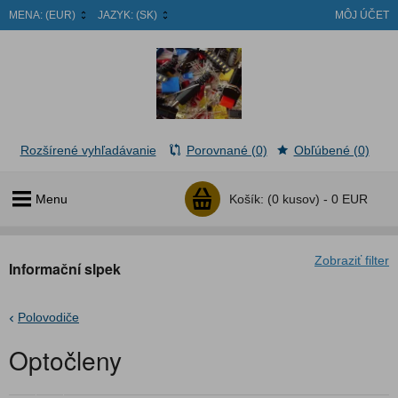
MENA:
(EUR)
JAZYK:
(SK)
MÔJ ÚČET
Rozšírené vyhľadávanie
Porovnané (0)
Obľúbené (0)
Menu
Košík:
(0 kusov) -
0 EUR
Zobraziť filter
Informační slpek
Polovodiče
Optočleny