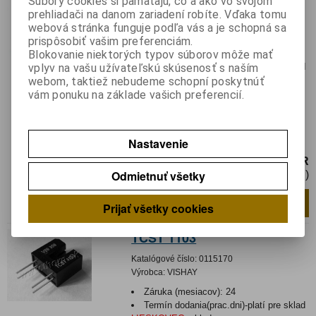
Súbory cookies si pamätajú, čo a ako vo svojom
prehliadači na danom zariadení robíte. Vďaka tomu
Katalógové číslo:
0115148
webová stránka funguje podľa vás a je schopná sa
Výrobca:
VISHAY
prispôsobiť vašim preferenciám.
Blokovanie niektorých typov súborov môže mať
Záruka (mesiacov):
24
vplyv na vašu užívateľskú skúsenosť s naším
Termín dodania(prac.dni)-platí pre sklad
webom, taktiež nebudeme schopní poskytnúť
LIESKOVEC
:
skladom
vám ponuku na základe vašich preferencií.
Hmotnosť:
0,00062 kg
Hmotnosť balenia:
0,00062 kg
Senzor: optočlen; 32V;
Nastavenie
CTR@If:5%@20mA; Výst: tranzistorové
2,25 EUR
Odmietnuť všetky
1,83 EUR (Cena bez DPH)
Pridať do košíka
ks
Prijať všetky cookies
TCST 1103
Katalógové číslo:
0115170
Výrobca:
VISHAY
Záruka (mesiacov):
24
Termín dodania(prac.dni)-platí pre sklad