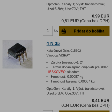
Optočlen; Kanály:1; Výst: tranzistorové;
Uizol:5,3kV; Uce:70V; THT
0,99 EUR
0,81 EUR (Cena bez DPH)
Pridať do košíka
ks
4 N 35
Katalógové číslo:
015602
Výrobca:
VISHAY
Záruka (mesiacov):
24
Termín dodania(prac.dni)-platí pre sklad
LIESKOVEC
:
skladom
Hmotnosť:
0,00087 kg
Hmotnosť balenia:
0,00087 kg
Optočlen; Kanály:1; Výst: tranzistorové;
Uizol:5,3kV; Uce:30V; THT
0,41 EUR
0,34 EUR (Cena bez DPH)