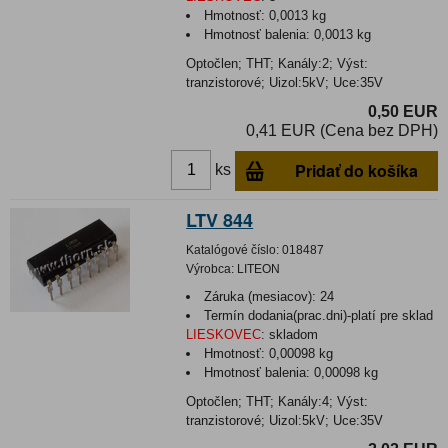
Hmotnosť:
0,0013 kg
Hmotnosť balenia:
0,0013 kg
Optočlen; THT; Kanály:2; Výst:
tranzistorové; Uizol:5kV; Uce:35V
0,50 EUR
0,41 EUR (Cena bez DPH)
Pridať do košíka
ks
LTV 844
Katalógové číslo:
018487
Výrobca:
LITEON
Záruka (mesiacov):
24
Termín dodania(prac.dni)-platí pre sklad
LIESKOVEC
:
skladom
Hmotnosť:
0,00098 kg
Hmotnosť balenia:
0,00098 kg
Optočlen; THT; Kanály:4; Výst:
tranzistorové; Uizol:5kV; Uce:35V