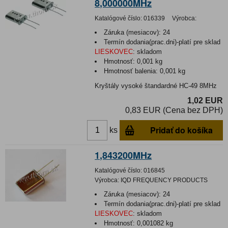
8,000000MHz
Katalógové číslo:
016339
Výrobca:
Záruka (mesiacov):
24
Termín dodania(prac.dni)-platí pre sklad
LIESKOVEC
:
skladom
Hmotnosť:
0,001 kg
Hmotnosť balenia:
0,001 kg
Kryštály vysoké štandardné HC-49 8MHz
1,02 EUR
0,83 EUR (Cena bez DPH)
Pridať do košíka
ks
1,843200MHz
Katalógové číslo:
016845
Výrobca:
IQD FREQUENCY PRODUCTS
Záruka (mesiacov):
24
Termín dodania(prac.dni)-platí pre sklad
LIESKOVEC
:
skladom
Hmotnosť:
0,001082 kg