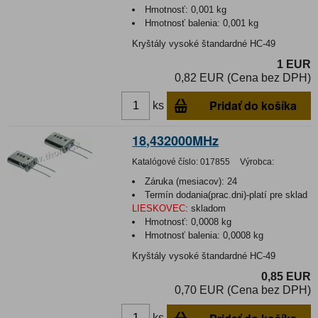
Hmotnosť:
0,001 kg
Hmotnosť balenia:
0,001 kg
Kryštály vysoké štandardné HC-49
1 EUR
0,82 EUR (Cena bez DPH)
Pridať do košíka
ks
18,432000MHz
Katalógové číslo:
017855
Výrobca:
Záruka (mesiacov):
24
Termín dodania(prac.dni)-platí pre sklad
LIESKOVEC
:
skladom
Hmotnosť:
0,0008 kg
Hmotnosť balenia:
0,0008 kg
Kryštály vysoké štandardné HC-49
0,85 EUR
0,70 EUR (Cena bez DPH)
ks