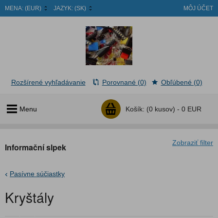
MENA:
(EUR)
JAZYK:
(SK)
MÔJ ÚČET
Rozšírené vyhľadávanie
Porovnané (0)
Obľúbené (0)
Menu
Košík:
(0 kusov) -
0 EUR
Zobraziť filter
Informační slpek
Pasívne súčiastky
Kryštály