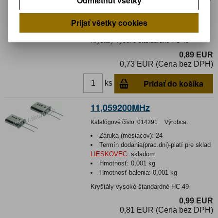
Odmietnuť všetky
LIESKOVEC
:
skladom
Hmotnosť:
0,0008 kg
Prijať všetky cookies
Hmotnosť balenia:
0,0008 kg
Kryštály vysoké štandardné HC-49
0,89 EUR
0,73 EUR (Cena bez DPH)
Pridať do košíka
ks
11,059200MHz
Katalógové číslo:
014291
Výrobca:
Záruka (mesiacov):
24
Termín dodania(prac.dni)-platí pre sklad
LIESKOVEC
:
skladom
Hmotnosť:
0,001 kg
Hmotnosť balenia:
0,001 kg
Kryštály vysoké štandardné HC-49
0,99 EUR
0,81 EUR (Cena bez DPH)