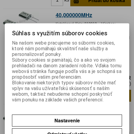
Pridať do košíka
40,000000MHz
Katalógové číslo:
018919
Výrobca:
Súhlas s využitím súborov cookies
Záruka (mesiacov):
24
Termín dodania(prac.dni)-platí pre sklad
Na našom webe pracujeme so súbormi cookies,
LIESKOVEC
:
skladom
ktoré nám pomáhajú skvalitniť naše služby a
Hmotnosť:
0,0008 kg
personalizovať ponuky.
Hmotnosť balenia:
0,0008 kg
Súbory cookies si pamätajú, čo a ako vo svojom
Rezonátor: kryštálový; 40MHz; ±30ppm;
prehliadači na danom zariadení robíte. Vďaka tomu
16pF÷30pF; THT; HC49/U
webová stránka funguje podľa vás a je schopná sa
prispôsobiť vašim preferenciám.
0,99 EUR
Blokovanie niektorých typov súborov môže mať
0,81 EUR (Cena bez DPH)
vplyv na vašu užívateľskú skúsenosť s naším
webom, taktiež nebudeme schopní poskytnúť
Pridať do košíka
ks
vám ponuku na základe vašich preferencií.
14,745600MHz
Nastavenie
Katalógové číslo:
019114
Výrobca:
Záruka (mesiacov):
24
Termín dodania(prac.dni)-platí pre sklad