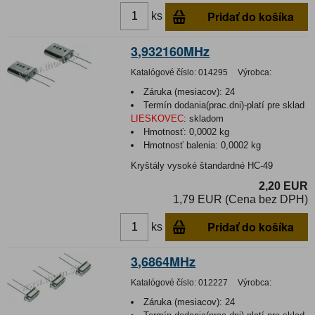
Pridať do košíka
ks
3,932160MHz
Katalógové číslo:
014295
Výrobca:
Záruka (mesiacov):
24
Termín dodania(prac.dni)-platí pre sklad
LIESKOVEC
:
skladom
Hmotnosť:
0,0002 kg
Hmotnosť balenia:
0,0002 kg
Kryštály vysoké štandardné HC-49
2,20 EUR
1,79 EUR (Cena bez DPH)
Pridať do košíka
ks
3,6864MHz
Katalógové číslo:
012227
Výrobca:
Záruka (mesiacov):
24