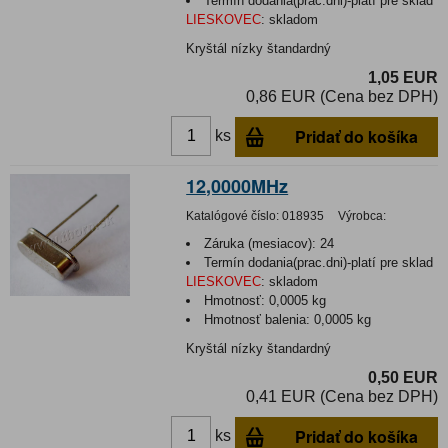
Termín dodania(prac.dni)-platí pre sklad
LIESKOVEC
:
skladom
Kryštál nízky štandardný
1,05 EUR
0,86 EUR (Cena bez DPH)
Pridať do košíka
ks
12,0000MHz
Katalógové číslo:
018935
Výrobca:
Záruka (mesiacov):
24
Termín dodania(prac.dni)-platí pre sklad
LIESKOVEC
:
skladom
Hmotnosť:
0,0005 kg
Hmotnosť balenia:
0,0005 kg
Kryštál nízky štandardný
0,50 EUR
0,41 EUR (Cena bez DPH)
Pridať do košíka
ks