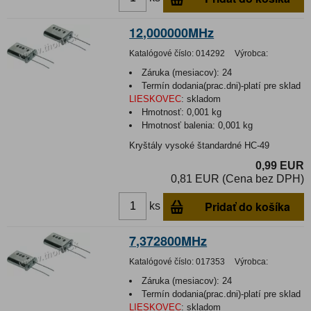
12,000000MHz
Katalógové číslo:
014292
Výrobca:
Záruka (mesiacov):
24
Termín dodania(prac.dni)-platí pre sklad
LIESKOVEC
:
skladom
Hmotnosť:
0,001 kg
Hmotnosť balenia:
0,001 kg
Kryštály vysoké štandardné HC-49
0,99 EUR
0,81 EUR (Cena bez DPH)
Pridať do košíka
ks
7,372800MHz
Katalógové číslo:
017353
Výrobca:
Záruka (mesiacov):
24
Termín dodania(prac.dni)-platí pre sklad
LIESKOVEC
:
skladom