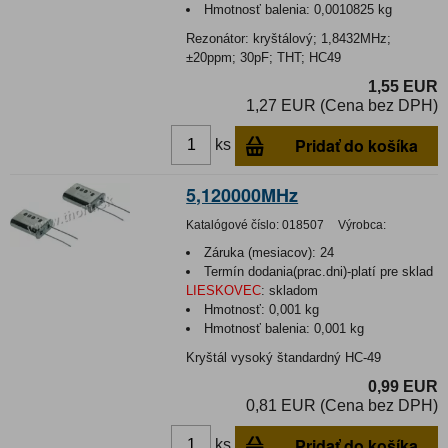
Hmotnosť balenia:
0,0010825 kg
Rezonátor: kryštálový; 1,8432MHz;
±20ppm; 30pF; THT; HC49
1,55 EUR
1,27 EUR (Cena bez DPH)
Pridať do košíka
ks
5,120000MHz
Katalógové číslo:
018507
Výrobca:
Záruka (mesiacov):
24
Termín dodania(prac.dni)-platí pre sklad
LIESKOVEC
:
skladom
Hmotnosť:
0,001 kg
Hmotnosť balenia:
0,001 kg
Kryštál vysoký štandardný HC-49
0,99 EUR
0,81 EUR (Cena bez DPH)
Pridať do košíka
ks