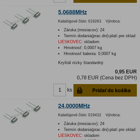
5,0688MHz
Katalógové číslo:
019263
Výrobca:
Záruka (mesiacov):
24
Termín dodania(prac.dni)-platí pre sklad
LIESKOVEC
:
skladom
Hmotnosť:
0,0007 kg
Hmotnosť balenia:
0,0007 kg
Kryštál nízky štandardný
0,95 EUR
0,78 EUR (Cena bez DPH)
Pridať do košíka
ks
24,0000MHz
Katalógové číslo:
019432
Výrobca:
Záruka (mesiacov):
24
Termín dodania(prac.dni)-platí pre sklad
LIESKOVEC
:
skladom