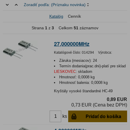
Zoradiť podľa:
(Príznaku novinka)
Katalóg
Cenník
Strana
1
z
3
Celkom
51
záznamov
27,000000MHz
Katalógové číslo:
014294
Výrobca:
Záruka (mesiacov):
24
Termín dodania(prac.dni)-platí pre sklad
LIESKOVEC
:
skladom
Hmotnosť:
0,0008 kg
Hmotnosť balenia:
0,0008 kg
Kryštály vysoké štandardné HC-49
0,89 EUR
0,73 EUR (Cena bez DPH)
Pridať do košíka
ks