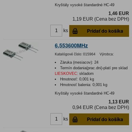
Kryštály vysoké štandardné HC-49
1,46 EUR
1,19 EUR (Cena bez DPH)
Pridať do košíka
ks
6,553600MHz
Katalógové číslo:
015964
Výrobca:
Záruka (mesiacov):
24
Termín dodania(prac.dni)-platí pre sklad
LIESKOVEC
:
skladom
Hmotnosť:
0,001 kg
Hmotnosť balenia:
0,001 kg
Kryštály vysoké štandardné HC-49
1,13 EUR
0,94 EUR (Cena bez DPH)
Pridať do košíka
ks