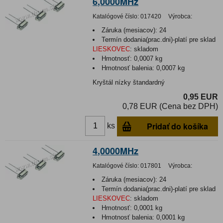
6,0000MHz
Katalógové číslo:
017420
Výrobca:
Záruka (mesiacov):
24
Termín dodania(prac.dni)-platí pre sklad
LIESKOVEC
:
skladom
Hmotnosť:
0,0007 kg
Hmotnosť balenia:
0,0007 kg
Kryštál nízky štandardný
0,95 EUR
0,78 EUR (Cena bez DPH)
Pridať do košíka
ks
4,0000MHz
Katalógové číslo:
017801
Výrobca:
Záruka (mesiacov):
24
Termín dodania(prac.dni)-platí pre sklad
LIESKOVEC
:
skladom
Hmotnosť:
0,0001 kg
Hmotnosť balenia:
0,0001 kg