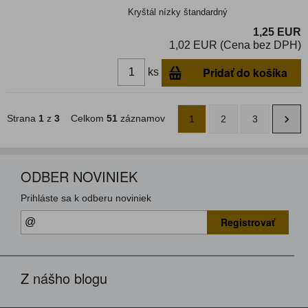
Kryštál nízky štandardný
1,25 EUR
1,02 EUR (Cena bez DPH)
Pridať do košíka
ks
Strana
1
z
3
Celkom
51
záznamov
1
2
3
ODBER NOVINIEK
Prihláste sa k odberu noviniek
Registrovať
Z nášho blogu