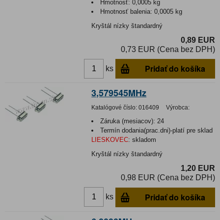
Hmotnosť:
0,0005 kg
Hmotnosť balenia:
0,0005 kg
Kryštál nízky štandardný
0,89 EUR
0,73 EUR (Cena bez DPH)
Pridať do košíka
ks
3,579545MHz
Katalógové číslo:
016409
Výrobca:
Záruka (mesiacov):
24
Termín dodania(prac.dni)-platí pre sklad
LIESKOVEC
:
skladom
Kryštál nízky štandardný
1,20 EUR
0,98 EUR (Cena bez DPH)
Pridať do košíka
ks