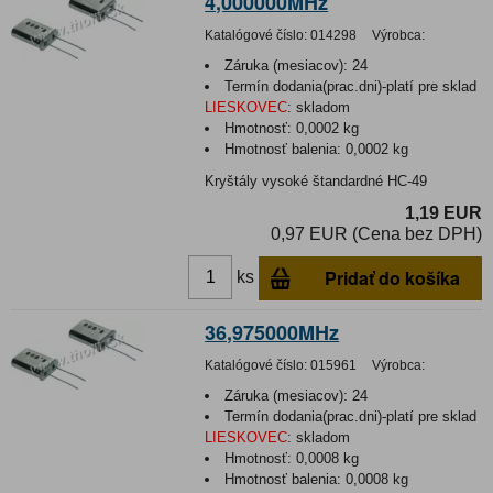
4,000000MHz
Katalógové číslo:
014298
Výrobca:
Záruka (mesiacov):
24
Termín dodania(prac.dni)-platí pre sklad
LIESKOVEC
:
skladom
Hmotnosť:
0,0002 kg
Hmotnosť balenia:
0,0002 kg
Kryštály vysoké štandardné HC-49
1,19 EUR
0,97 EUR (Cena bez DPH)
Pridať do košíka
ks
36,975000MHz
Katalógové číslo:
015961
Výrobca:
Záruka (mesiacov):
24
Termín dodania(prac.dni)-platí pre sklad
LIESKOVEC
:
skladom
Hmotnosť:
0,0008 kg
Hmotnosť balenia:
0,0008 kg