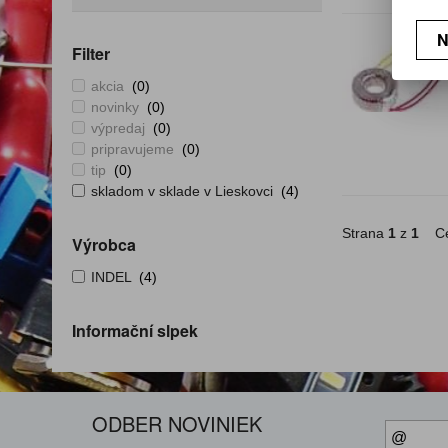
N
Filter
akcia
(0)
novinky
(0)
výpredaj
(0)
pripravujeme
(0)
tip
(0)
skladom v sklade v Lieskovci
(4)
Strana
1
z
1
Ce
Výrobca
INDEL
(4)
Informační slpek
ODBER NOVINIEK