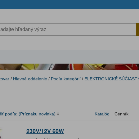
tovar
/
Hlavné oddelenie
/
Podľa kategórií
/
ELEKTRONICKÉ SÚČIAST
iť podľa:
(Príznaku novinka)
Katalóg
Cenník
230V/12V 60W