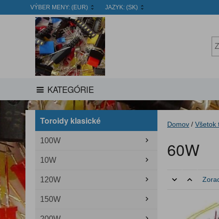
VÝBER MENY:
(EUR)
JAZYK:
(SK)
KATEGÓRIE
Toroidy klasické
Domov
/
Všetok 
100W
60W
10W
120W
Zorad
150W
200W