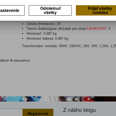
Odmietnuť
Prijať všetky
230V/2x24V 60W
astavenie
všetky
cookies
Katalógové číslo:
0111811
Výrobca:
INDEL
Záruka (mesiacov):
24
Termín dodania(prac.dni)-platí pre sklad
LIESKOVEC
:
3
Hmotnosť:
0,687 kg
Hmotnosť balenia:
0,687 kg
Transformátor: toroidný; 60VA; 230VAC; 24V; 24V; 1,25A; 1,2
lkom
4
záznamov
Z nášho blogu
Registrovať