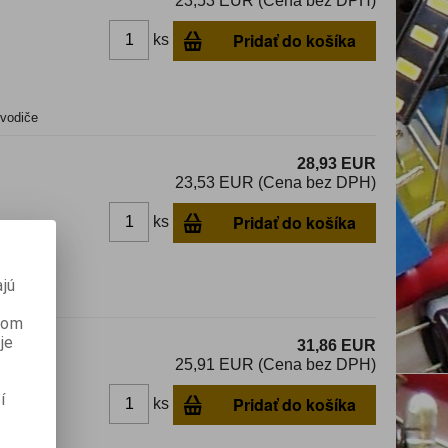
23,53 EUR (Cena bez DPH)
Pridať do košíka
ks
 vodiče
28,93 EUR
23,53 EUR (Cena bez DPH)
Pridať do košíka
ks
jú
če
anom
je
31,86 EUR
25,91 EUR (Cena bez DPH)
í
Pridať do košíka
ks