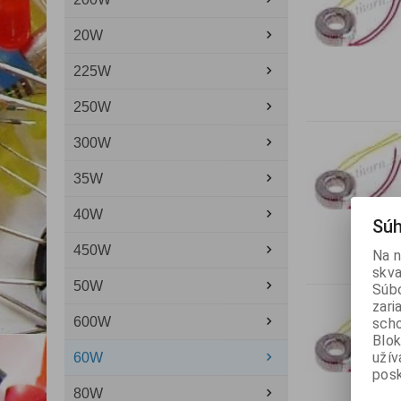
20W
225W
250W
300W
35W
40W
Súh
450W
Na n
skva
50W
Súbo
zari
600W
scho
Blok
užív
60W
posk
80W