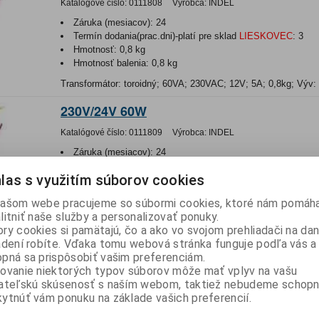
Katalógové číslo:
0111808
Výrobca:
INDEL
Záruka (mesiacov):
24
Termín dodania(prac.dni)-platí pre sklad
LIESKOVEC
:
3
Hmotnosť:
0,8 kg
Hmotnosť balenia:
0,8 kg
Transformátor: toroidný; 60VA; 230VAC; 12V; 5A; 0,8kg; Výv:
230V/24V 60W
Katalógové číslo:
0111809
Výrobca:
INDEL
Záruka (mesiacov):
24
Termín dodania(prac.dni)-platí pre sklad
LIESKOVEC
:
3
las s využitím súborov cookies
Hmotnosť:
0,6523 kg
Hmotnosť balenia:
0,6523 kg
ašom webe pracujeme so súbormi cookies, ktoré nám pomáha
Transformátor: toroidný; 60VA; 230VAC; 24V; 2,5A; Výv: vodi
litniť naše služby a personalizovať ponuky.
ry cookies si pamätajú, čo a ako vo svojom prehliadači na d
230V/2x12V 60W
adení robíte. Vďaka tomu webová stránka funguje podľa vás a 
pná sa prispôsobiť vašim preferenciám.
Katalógové číslo:
0111810
Výrobca:
INDEL
ovanie niektorých typov súborov môže mať vplyv na vašu
Záruka (mesiacov):
24
ateľskú skúsenosť s naším webom, taktiež nebudeme schopn
Termín dodania(prac.dni)-platí pre sklad
LIESKOVEC
:
3
ytnúť vám ponuku na základe vašich preferencií.