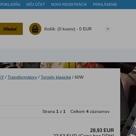
POKLADŇA
MÔJ ÚČET
NOVÁ REGISTRÁCIA
PRIHLÁSENIE
Hľadať
Košík:
(0 kusov) -
0 EUR
KY
/
Transformátory
/
Toroidy klasické
/
60W
Strana
1
z
1
Celkom
4
záznamov
28,93 EUR