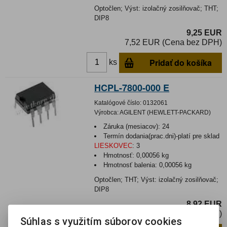
Optočlen; Výst: izolačný zosilňovač; THT;
DIP8
9,25 EUR
7,52 EUR (Cena bez DPH)
Pridať do košíka
ks
HCPL-7800-000 E
Katalógové číslo:
0132061
Výrobca:
AGILENT (HEWLETT-PACKARD)
Záruka (mesiacov):
24
Termín dodania(prac.dni)-platí pre sklad
LIESKOVEC
:
3
Hmotnosť:
0,00056 kg
Hmotnosť balenia:
0,00056 kg
Optočlen; THT; Výst: izolačný zosilňovač;
DIP8
8,92 EUR
7,25 EUR (Cena bez DPH)
Súhlas s využitím súborov cookies