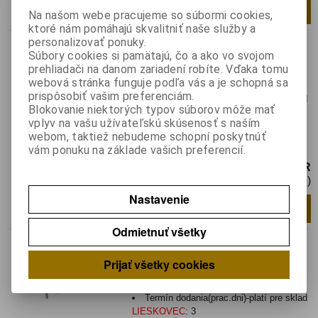
Pridať do košíka
ks
Na našom webe pracujeme so súbormi cookies,
ktoré nám pomáhajú skvalitniť naše služby a
HCPL-7840
personalizovať ponuky.
Súbory cookies si pamätajú, čo a ako vo svojom
Katalógové číslo:
0132062
Výrobca:
prehliadači na danom zariadení robíte. Vďaka tomu
webová stránka funguje podľa vás a je schopná sa
Záruka (mesiacov):
24
prispôsobiť vašim preferenciám.
Termín dodania(prac.dni)-platí pre sklad
Blokovanie niektorých typov súborov môže mať
LIESKOVEC
:
3
vplyv na vašu užívateľskú skúsenosť s naším
Optočlen; Výst: izolačný zosilňovač;
webom, taktiež nebudeme schopní poskytnúť
2,5kV; THT; DIP8
vám ponuku na základe vašich preferencií.
6,14 EUR
4,99 EUR (Cena bez DPH)
Nastavenie
Pridať do košíka
ks
Odmietnuť všetky
HCPL-7840-300
Prijať všetky cookies
Katalógové číslo:
0132063
Výrobca:
Záruka (mesiacov):
24
Termín dodania(prac.dni)-platí pre sklad
LIESKOVEC
:
3