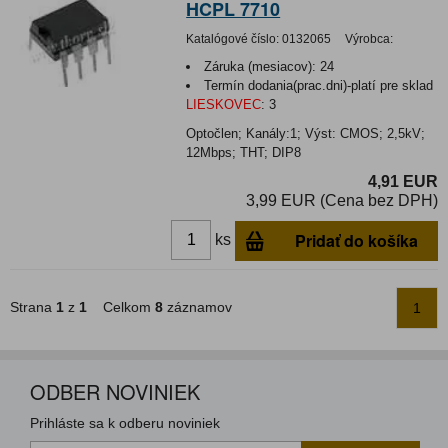
HCPL 7710
Katalógové číslo:
0132065
Výrobca:
Záruka (mesiacov):
24
Termín dodania(prac.dni)-platí pre sklad
LIESKOVEC
:
3
Optočlen; Kanály:1; Výst: CMOS; 2,5kV;
12Mbps; THT; DIP8
4,91 EUR
3,99 EUR (Cena bez DPH)
Pridať do košíka
ks
Strana
1
z
1
Celkom
8
záznamov
1
ODBER NOVINIEK
Prihláste sa k odberu noviniek