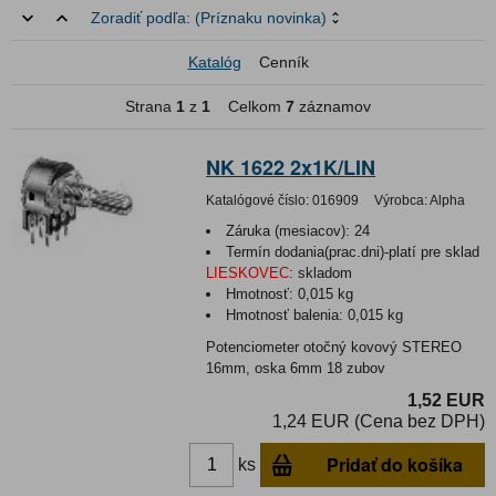
Zoradiť podľa:
(Príznaku novinka)
Katalóg
Cenník
Strana
1
z
1
Celkom
7
záznamov
NK 1622 2x1K/LIN
Katalógové číslo:
016909
Výrobca:
Alpha
Záruka (mesiacov):
24
Termín dodania(prac.dni)-platí pre sklad
LIESKOVEC
:
skladom
Hmotnosť:
0,015 kg
Hmotnosť balenia:
0,015 kg
Potenciometer otočný kovový STEREO
16mm, oska 6mm 18 zubov
1,52 EUR
1,24 EUR (Cena bez DPH)
Pridať do košíka
ks