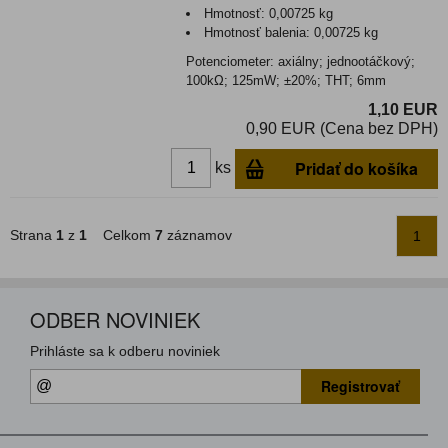
Hmotnosť:
0,00725 kg
Hmotnosť balenia:
0,00725 kg
Potenciometer: axiálny; jednootáčkový;
100kΩ; 125mW; ±20%; THT; 6mm
1,10 EUR
0,90 EUR (Cena bez DPH)
Pridať do košíka
ks
Strana
1
z
1
Celkom
7
záznamov
1
ODBER NOVINIEK
Prihláste sa k odberu noviniek
Registrovať