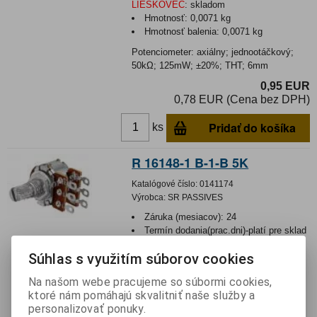
LIESKOVEC
:
skladom
Hmotnosť:
0,0071 kg
Hmotnosť balenia:
0,0071 kg
Potenciometer: axiálny; jednootáčkový;
50kΩ; 125mW; ±20%; THT; 6mm
0,95 EUR
0,78 EUR (Cena bez DPH)
Pridať do košíka
ks
R 16148-1 B-1-B 5K
Katalógové číslo:
0141174
Výrobca:
SR PASSIVES
Záruka (mesiacov):
24
Termín dodania(prac.dni)-platí pre sklad
LIESKOVEC
:
skladom
Súhlas s využitím súborov cookies
Hmotnosť:
0,00725 kg
Hmotnosť balenia:
0,00725 kg
Na našom webe pracujeme so súbormi cookies,
Potenciometer: axiálny; jednootáčkový;
ktoré nám pomáhajú skvalitniť naše služby a
5kΩ; 125mW; ±20%; na kábel
personalizovať ponuky.