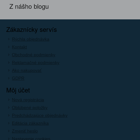
Z nášho blogu
Zákaznícky servís
Rýchla objednávka
Kontakt
Obchodné podmienky
Reklamačné podmienky
Ako nakupovať
GDPR
Môj účet
Nová registrácia
Oblúbené položky
Predchádzajúce objednávky
Editácia zákazníka
Zmeniť heslo
Nastavenie cookies