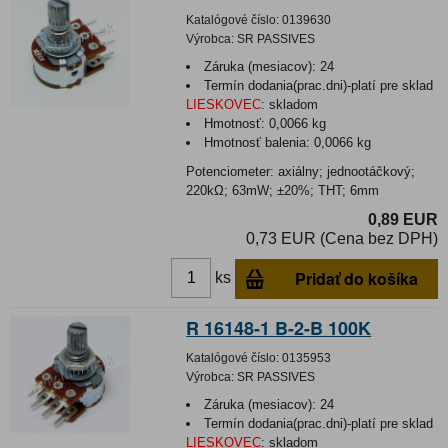
Katalógové číslo:
0139630
Výrobca:
SR PASSIVES
Záruka (mesiacov):
24
Termín dodania(prac.dni)-platí pre sklad
LIESKOVEC
:
skladom
Hmotnosť:
0,0066 kg
Hmotnosť balenia:
0,0066 kg
Potenciometer: axiálny; jednootáčkový;
220kΩ; 63mW; ±20%; THT; 6mm
0,89 EUR
0,73 EUR (Cena bez DPH)
Pridať do košíka
ks
R 16148-1 B-2-B 100K
Katalógové číslo:
0135953
Výrobca:
SR PASSIVES
Záruka (mesiacov):
24
Termín dodania(prac.dni)-platí pre sklad
LIESKOVEC
:
skladom