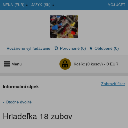
MENA:
(EUR)
JAZYK:
(SK)
MÔJ ÚČET
Rozšírené vyhľadávanie
Porovnané (0)
Obľúbené (0)
Menu
Košík:
(0 kusov) -
0 EUR
Zobraziť filter
Informační slpek
Otočné dvojité
Hriadeľka 18 zubov