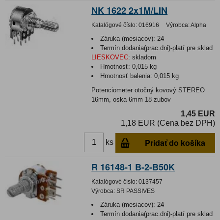
NK 1622 2x1M/LIN
Katalógové číslo:
016916
Výrobca:
Alpha
Záruka (mesiacov):
24
Termín dodania(prac.dni)-platí pre sklad
LIESKOVEC
:
skladom
Hmotnosť:
0,015 kg
Hmotnosť balenia:
0,015 kg
Potenciometer otočný kovový STEREO
16mm, oska 6mm 18 zubov
1,45 EUR
1,18 EUR (Cena bez DPH)
Pridať do košíka
ks
R 16148-1 B-2-B50K
Katalógové číslo:
0137457
Výrobca:
SR PASSIVES
Záruka (mesiacov):
24
Termín dodania(prac.dni)-platí pre sklad