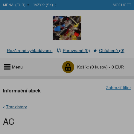
MENA:
(EUR)
JAZYK:
(SK)
MÔJ ÚČET
Rozšírené vyhľadávanie
Porovnané (0)
Obľúbené (0)
Menu
Košík:
(0 kusov) -
0 EUR
Zobraziť filter
Informační slpek
Tranzistory
AC