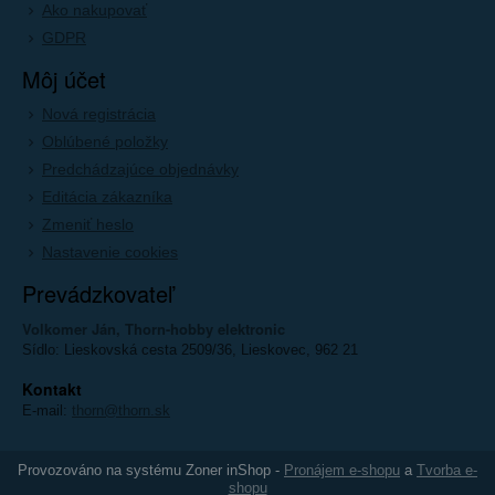
Ako nakupovať
GDPR
Môj účet
Nová registrácia
Oblúbené položky
Predchádzajúce objednávky
Editácia zákazníka
Zmeniť heslo
Nastavenie cookies
Prevádzkovateľ
Volkomer Ján, Thorn-hobby elektronic
Sídlo: Lieskovská cesta 2509/36, Lieskovec, 962 21
Kontakt
E-mail:
thorn@thorn.sk
Provozováno na systému Zoner inShop -
Pronájem e-shopu
a
Tvorba e-
shopu