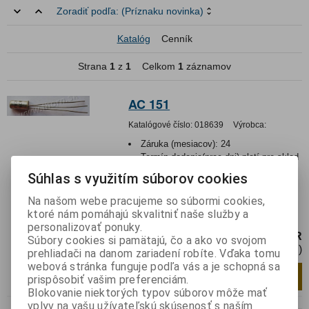
Zoradiť podľa:
(Príznaku novinka)
Katalóg
Cenník
Strana
1
z
1
Celkom
1
záznamov
AC 151
Katalógové číslo:
018639
Výrobca:
Záruka (mesiacov):
24
Termín dodania(prac.dni)-platí pre sklad
LIESKOVEC
:
skladom
Súhlas s využitím súborov cookies
Hmotnosť:
0,0006 kg
Hmotnosť balenia:
0,0006 kg
Na našom webe pracujeme so súbormi cookies,
ktoré nám pomáhajú skvalitniť naše služby a
Tranzistor PNP 32V 0,2A 0,9W
personalizovať ponuky.
2,85 EUR
Súbory cookies si pamätajú, čo a ako vo svojom
2,32 EUR (Cena bez DPH)
prehliadači na danom zariadení robíte. Vďaka tomu
webová stránka funguje podľa vás a je schopná sa
Pridať do košíka
ks
prispôsobiť vašim preferenciám.
Blokovanie niektorých typov súborov môže mať
vplyv na vašu užívateľskú skúsenosť s naším