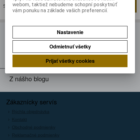
webom, taktiež nebudeme schopní poskytnúť
Strana
1
z
1
Celkom
1
záznamov
1
vám ponuku na základe vašich preferencií.
ODBER NOVINIEK
Nastavenie
Prihláste sa k odberu noviniek
Odmietnuť všetky
Registrovať
Prijať všetky cookies
Z nášho blogu
Zákaznícky servís
Rýchla objednávka
Kontakt
Obchodné podmienky
Reklamačné podmienky