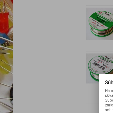
Súh
Na n
skva
Súbo
zari
scho