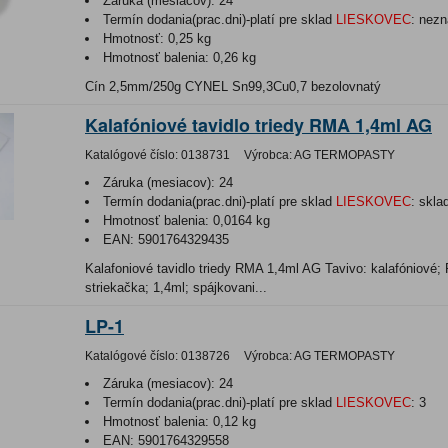
Záruka (mesiacov):
24
Termín dodania(prac.dni)-platí pre sklad
LIESKOVEC
:
nezn
Hmotnosť:
0,25 kg
Hmotnosť balenia:
0,26 kg
Cín 2,5mm/250g CYNEL Sn99,3Cu0,7 bezolovnatý
Kalafóniové tavidlo triedy RMA 1,4ml AG
Katalógové číslo:
0138731
Výrobca:
AG TERMOPASTY
Záruka (mesiacov):
24
Termín dodania(prac.dni)-platí pre sklad
LIESKOVEC
:
skla
Hmotnosť balenia:
0,0164 kg
EAN:
5901764329435
Kalafoniové tavidlo triedy RMA 1,4ml AG Tavivo: kalafóniové;
striekačka; 1,4ml; spájkovani...
LP-1
Katalógové číslo:
0138726
Výrobca:
AG TERMOPASTY
Záruka (mesiacov):
24
Termín dodania(prac.dni)-platí pre sklad
LIESKOVEC
:
3
Hmotnosť balenia:
0,12 kg
EAN:
5901764329558