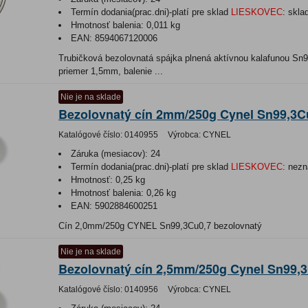
Termín dodania(prac.dni)-platí pre sklad
LIESKOVEC
:
skla
Hmotnosť balenia:
0,011 kg
EAN:
8594067120006
Trubičková bezolovnatá spájka plnená aktívnou kalafunou Sn
priemer 1,5mm, balenie ...
Nie je na sklade
Bezolovnatý cín 2mm/250g Cynel Sn99,3C
Katalógové číslo:
0140955
Výrobca:
CYNEL
Záruka (mesiacov):
24
Termín dodania(prac.dni)-platí pre sklad
LIESKOVEC
:
nezn
Hmotnosť:
0,25 kg
Hmotnosť balenia:
0,26 kg
EAN:
5902884600251
Cín 2,0mm/250g CYNEL Sn99,3Cu0,7 bezolovnatý
Nie je na sklade
Bezolovnatý cín 2,5mm/250g Cynel Sn99,
Katalógové číslo:
0140956
Výrobca:
CYNEL