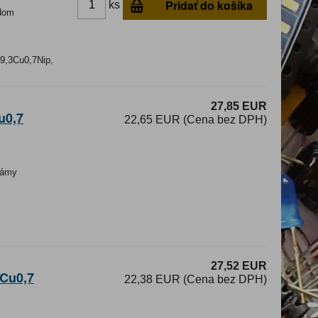
Pridať do košíka
ks
dom
99,3Cu0,7Nip,
27,85 EUR
u0,7
22,65 EUR (Cena bez DPH)
ámy
27,52 EUR
3Cu0,7
22,38 EUR (Cena bez DPH)