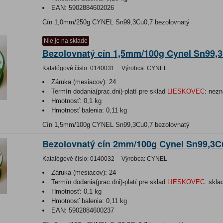
EAN:
5902884602026
Cín 1,0mm/250g CYNEL Sn99,3Cu0,7 bezolovnatý
Nie je na sklade
Bezolovnatý cín 1,5mm/100g Cynel Sn99,
Katalógové číslo:
0140031
Výrobca:
CYNEL
Záruka (mesiacov):
24
Termín dodania(prac.dni)-platí pre sklad
LIESKOVEC
:
nezn
Hmotnosť:
0,1 kg
Hmotnosť balenia:
0,11 kg
Cín 1,5mm/100g CYNEL Sn99,3Cu0,7 bezolovnatý
Bezolovnatý cín 2mm/100g Cynel Sn99,3C
Katalógové číslo:
0140032
Výrobca:
CYNEL
Záruka (mesiacov):
24
Termín dodania(prac.dni)-platí pre sklad
LIESKOVEC
:
skla
Hmotnosť:
0,1 kg
Hmotnosť balenia:
0,11 kg
EAN:
5902884600237