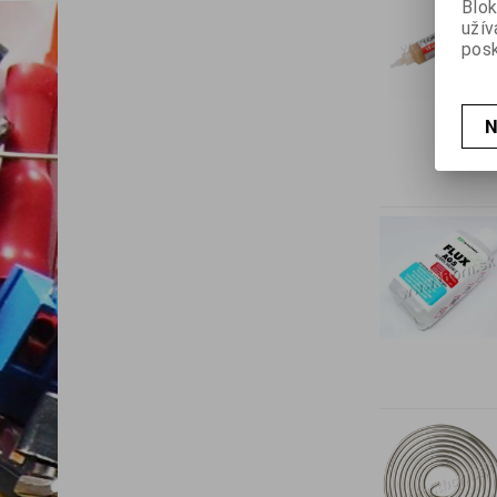
Blok
užív
posk
N