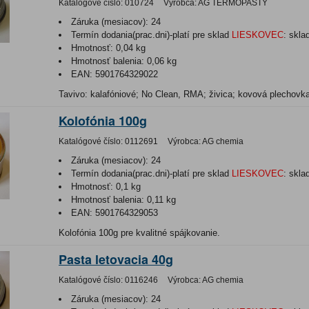
Katalógové číslo:
010724
Výrobca:
AG TERMOPASTY
Záruka (mesiacov):
24
Termín dodania(prac.dni)-platí pre sklad
LIESKOVEC
:
skla
Hmotnosť:
0,04 kg
Hmotnosť balenia:
0,06 kg
EAN:
5901764329022
Tavivo: kalafóniové; No Clean, RMA; živica; kovová plechovk
Kolofónia 100g
Katalógové číslo:
0112691
Výrobca:
AG chemia
Záruka (mesiacov):
24
Termín dodania(prac.dni)-platí pre sklad
LIESKOVEC
:
skla
Hmotnosť:
0,1 kg
Hmotnosť balenia:
0,11 kg
EAN:
5901764329053
Kolofónia 100g pre kvalitné spájkovanie.
Pasta letovacia 40g
Katalógové číslo:
0116246
Výrobca:
AG chemia
Záruka (mesiacov):
24