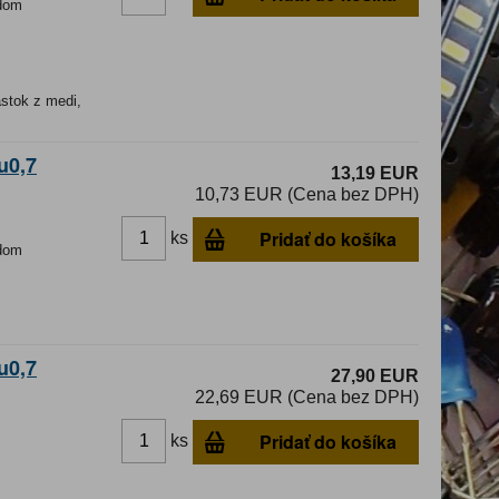
dom
astok z medi,
u0,7
13,19 EUR
10,73 EUR (Cena bez DPH)
Pridať do košíka
ks
dom
u0,7
27,90 EUR
22,69 EUR (Cena bez DPH)
Pridať do košíka
ks