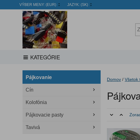
VÝBER MENY:
(EUR)
JAZYK:
(SK)
KATEGÓRIE
Pájkovanie
Domov
/
Všetok 
Cín
Pájkov
Kolofónia
Pájkovacie pasty
Zorad
Tavivá