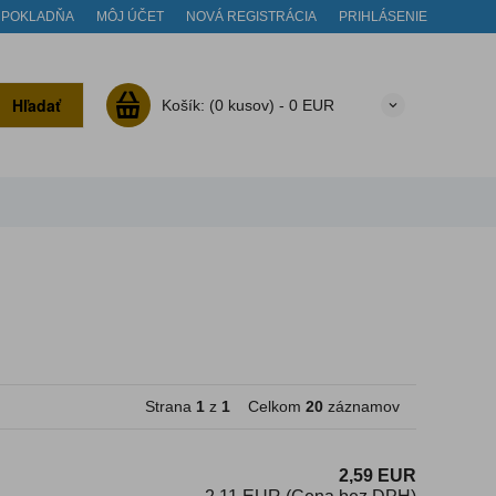
POKLADŇA
MÔJ ÚČET
NOVÁ REGISTRÁCIA
PRIHLÁSENIE
Hľadať
Košík:
(0 kusov) -
0 EUR
Strana
1
z
1
Celkom
20
záznamov
2,59 EUR