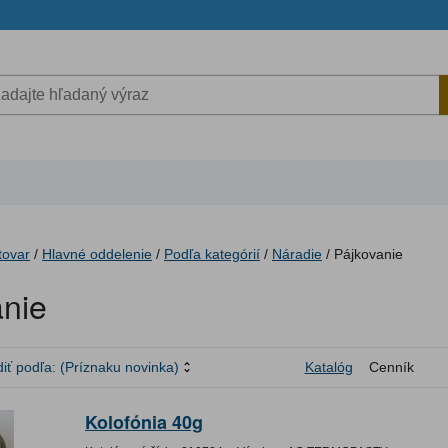
tovar
/
Hlavné oddelenie
/
Podľa kategórií
/
Náradie
/
Pájkovanie
anie
iť podľa:
(Príznaku novinka)
Katalóg
Cenník
Kolofónia 40g