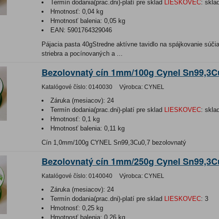
Termín dodania(prac.dni)-platí pre sklad
LIESKOVEC
:
skla
Hmotnosť:
0,04 kg
Hmotnosť balenia:
0,05 kg
EAN:
5901764329046
Pájacia pasta 40gStredne aktívne tavidlo na spájkovanie súči
striebra a pocínovaných a ...
Bezolovnatý cín 1mm/100g Cynel Sn99,3C
Katalógové číslo:
0140030
Výrobca:
CYNEL
Záruka (mesiacov):
24
Termín dodania(prac.dni)-platí pre sklad
LIESKOVEC
:
skla
Hmotnosť:
0,1 kg
Hmotnosť balenia:
0,11 kg
Cín 1,0mm/100g CYNEL Sn99,3Cu0,7 bezolovnatý
Bezolovnatý cín 1mm/250g Cynel Sn99,3C
Katalógové číslo:
0140040
Výrobca:
CYNEL
Záruka (mesiacov):
24
Termín dodania(prac.dni)-platí pre sklad
LIESKOVEC
:
3
Hmotnosť:
0,25 kg
Hmotnosť balenia:
0,26 kg