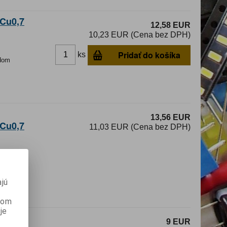
3Cu0,7
12,58 EUR
10,23 EUR (Cena bez DPH)
Pridať do košíka
ks
dom
13,56 EUR
3Cu0,7
11,03 EUR (Cena bez DPH)
ámy
jú
anom
je
9 EUR