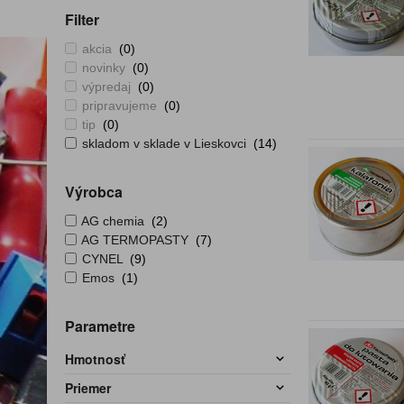
Filter
akcia
(0)
novinky
(0)
výpredaj
(0)
pripravujeme
(0)
tip
(0)
skladom v sklade v Lieskovci
(14)
Výrobca
AG chemia
(2)
AG TERMOPASTY
(7)
CYNEL
(9)
Emos
(1)
Parametre
Hmotnosť
Priemer