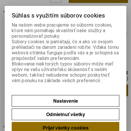
ET S
Súhlas s využitím súborov cookies
Katalógové číslo:
013803
Výrobca:
Weller
Na našom webe pracujeme so súbormi cookies,
Záruka (mesiacov):
24
ktoré nám pomáhajú skvalitniť naše služby a
Termín dodania(prac.dni)-platí pre sklad
personalizovať ponuky.
LIESKOVEC
:
skladom
Súbory cookies si pamätajú, čo a ako vo svojom
Hmotnosť:
0,01 kg
prehliadači na danom zariadení robíte. Vďaka tomu
Hmotnosť balenia:
0,01 kg
webová stránka funguje podľa vás a je schopná sa
prispôsobiť vašim preferenciám.
Hrot dlhý okrúhly kónický a=0,4mm, pre
Blokovanie niektorých typov súborov môže mať
LR21
vplyv na vašu užívateľskú skúsenosť s naším
9,43 EUR
webom, taktiež nebudeme schopní poskytnúť
7,86 EUR (Cena bez DPH)
vám ponuku na základe vašich preferencií.
Pridať do košíka
ks
Nastavenie
SP-D 32
Odmietnuť všetky
Katalógové číslo:
0123798
Výrobca:
Solder Peak
Prijať všetky cookies
Záruka (mesiacov):
24