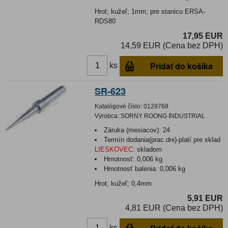
Hrot; kužeľ; 1mm; pre stanicu ERSA-
RDS80
17,95 EUR
14,59 EUR (Cena bez DPH)
Pridať do košíka
ks
SR-623
Katalógové číslo:
0129768
Výrobca:
SORNY ROONG INDUSTRIAL
Záruka (mesiacov):
24
Termín dodania(prac.dni)-platí pre sklad
LIESKOVEC
:
skladom
Hmotnosť:
0,006 kg
Hmotnosť balenia:
0,006 kg
Hrot; kužeľ; 0,4mm
5,91 EUR
4,81 EUR (Cena bez DPH)
ks