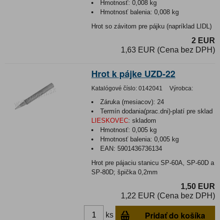
Hmotnosť:
0,008 kg
Hmotnosť balenia:
0,008 kg
Hrot so závitom pre pájku (napríklad LIDL)
2 EUR
1,63 EUR (Cena bez DPH)
Hrot k pájke UZD-22
Katalógové číslo:
0142041
Výrobca:
Záruka (mesiacov):
24
Termín dodania(prac.dni)-platí pre sklad
LIESKOVEC
:
skladom
Hmotnosť:
0,005 kg
Hmotnosť balenia:
0,005 kg
EAN:
5901436736134
Hrot pre pájaciu stanicu SP-60A, SP-60D a
SP-80D; špička 0,2mm
1,50 EUR
1,22 EUR (Cena bez DPH)
Pridať do košíka
ks