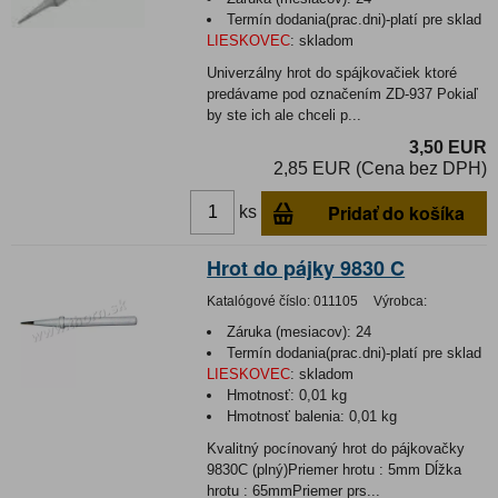
Termín dodania(prac.dni)-platí pre sklad
LIESKOVEC
:
skladom
Univerzálny hrot do spájkovačiek ktoré
predávame pod označením ZD-937 Pokiaľ
by ste ich ale chceli p...
3,50 EUR
2,85 EUR (Cena bez DPH)
Pridať do košíka
ks
Hrot do pájky 9830 C
Katalógové číslo:
011105
Výrobca:
Záruka (mesiacov):
24
Termín dodania(prac.dni)-platí pre sklad
LIESKOVEC
:
skladom
Hmotnosť:
0,01 kg
Hmotnosť balenia:
0,01 kg
Kvalitný pocínovaný hrot do pájkovačky
9830C (plný)Priemer hrotu : 5mm Dĺžka
hrotu : 65mmPriemer prs...