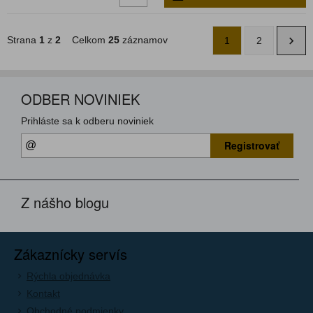
Strana
1
z
2
Celkom
25
záznamov
1
2
ODBER NOVINIEK
Prihláste sa k odberu noviniek
Registrovať
Z nášho blogu
Zákaznícky servís
Rýchla objednávka
Kontakt
Obchodné podmienky