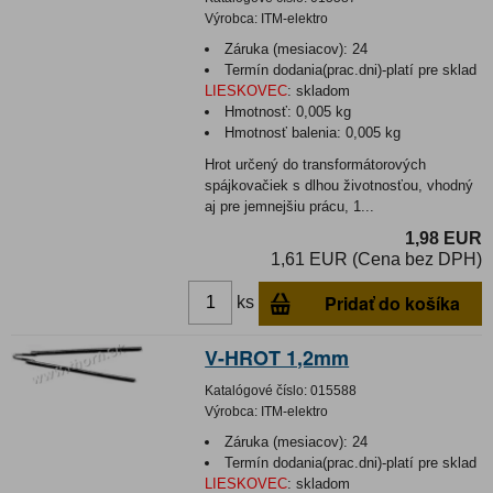
Výrobca:
ITM-elektro
Záruka (mesiacov):
24
Termín dodania(prac.dni)-platí pre sklad
LIESKOVEC
:
skladom
Hmotnosť:
0,005 kg
Hmotnosť balenia:
0,005 kg
Hrot určený do transformátorových
spájkovačiek s dlhou životnosťou, vhodný
aj pre jemnejšiu prácu, 1...
1,98 EUR
1,61 EUR (Cena bez DPH)
Pridať do košíka
ks
V-HROT 1,2mm
Katalógové číslo:
015588
Výrobca:
ITM-elektro
Záruka (mesiacov):
24
Termín dodania(prac.dni)-platí pre sklad
LIESKOVEC
:
skladom