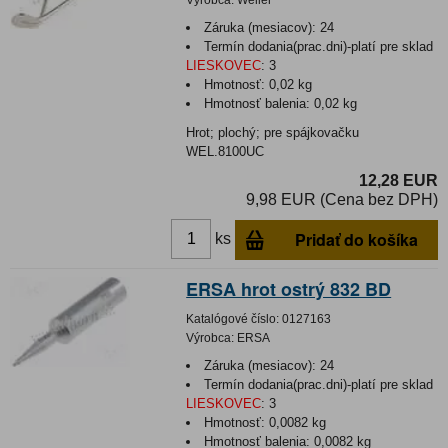
Výrobca:
Weller
Záruka (mesiacov):
24
Termín dodania(prac.dni)-platí pre sklad
LIESKOVEC
:
3
Hmotnosť:
0,02 kg
Hmotnosť balenia:
0,02 kg
Hrot; plochý; pre spájkovačku
WEL.8100UC
12,28 EUR
9,98 EUR (Cena bez DPH)
Pridať do košíka
ks
ERSA hrot ostrý 832 BD
Katalógové číslo:
0127163
Výrobca:
ERSA
Záruka (mesiacov):
24
Termín dodania(prac.dni)-platí pre sklad
LIESKOVEC
:
3
Hmotnosť:
0,0082 kg
Hmotnosť balenia:
0,0082 kg