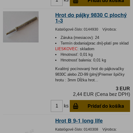
Pridať do košíka
Hrot do pájky 9830 C plochý
1-3
Katalógové číslo:
0144930
Výrobca:
Záruka (mesiacov):
24
Termín dodania(prac.dni)-platí pre sklad
LIESKOVEC
:
skladom
Hmotnosť:
0,01 kg
Hmotnosť balenia:
0,01 kg
Kvalitný pocínovaný hrot do pájkovačky
9830C alebo ZD-99 (plný)Priemer špičky
hrotu : 3mm Dĺžka hrot...
3 EUR
2,44 EUR (Cena bez DPH)
Pridať do košíka
ks
Hrot B 9-1 long life
Katalógové číslo:
0140308
Výrobca: