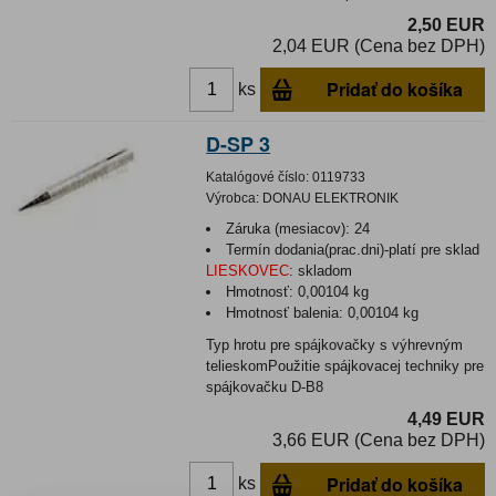
2,50 EUR
2,04 EUR (Cena bez DPH)
Pridať do košíka
ks
D-SP 3
Katalógové číslo:
0119733
Výrobca:
DONAU ELEKTRONIK
Záruka (mesiacov):
24
Termín dodania(prac.dni)-platí pre sklad
LIESKOVEC
:
skladom
Hmotnosť:
0,00104 kg
Hmotnosť balenia:
0,00104 kg
Typ hrotu pre spájkovačky s výhrevným
telieskomPoužitie spájkovacej techniky pre
spájkovačku D-B8
4,49 EUR
3,66 EUR (Cena bez DPH)
Pridať do košíka
ks