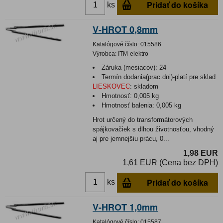
Pridať do košíka
ks
V-HROT 0,8mm
Katalógové číslo:
015586
Výrobca:
ITM-elektro
Záruka (mesiacov):
24
Termín dodania(prac.dni)-platí pre sklad
LIESKOVEC
:
skladom
Hmotnosť:
0,005 kg
Hmotnosť balenia:
0,005 kg
Hrot určený do transformátorových
spájkovačiek s dlhou životnosťou, vhodný
aj pre jemnejšiu prácu, 0...
1,98 EUR
1,61 EUR (Cena bez DPH)
Pridať do košíka
ks
V-HROT 1,0mm
Katalógové číslo:
015587