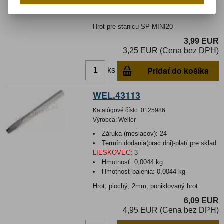
Termín dodania(prac.dni)-platí pre sklad
LIESKOVEC
:
3
Hrot pre stanicu SP-MINI20
3,99 EUR
3,25 EUR (Cena bez DPH)
Pridať do košíka
ks
WEL.43113
Katalógové číslo:
0125986
Výrobca:
Weller
Záruka (mesiacov):
24
Termín dodania(prac.dni)-platí pre sklad
LIESKOVEC
:
3
Hmotnosť:
0,0044 kg
Hmotnosť balenia:
0,0044 kg
Hrot; plochý; 2mm; poniklovaný hrot
6,09 EUR
4,95 EUR (Cena bez DPH)