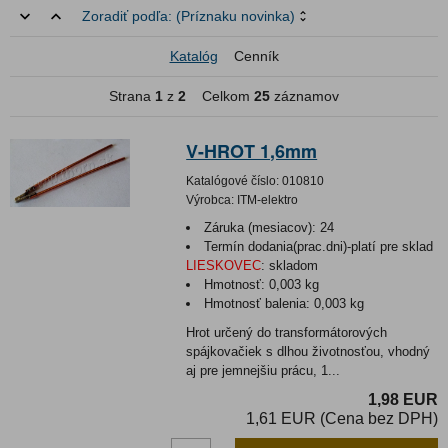
Zoradiť podľa:
(Príznaku novinka)
Katalóg
Cenník
Strana
1
z
2
Celkom
25
záznamov
V-HROT 1,6mm
Katalógové číslo:
010810
Výrobca:
ITM-elektro
Záruka (mesiacov):
24
Termín dodania(prac.dni)-platí pre sklad
LIESKOVEC
:
skladom
Hmotnosť:
0,003 kg
Hmotnosť balenia:
0,003 kg
Hrot určený do transformátorových
spájkovačiek s dlhou životnosťou, vhodný
aj pre jemnejšiu prácu, 1...
1,98 EUR
1,61 EUR (Cena bez DPH)