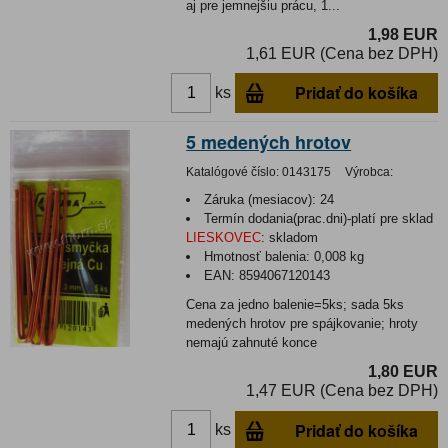
aj pre jemnejšiu prácu, 1...
1,98 EUR
1,61 EUR (Cena bez DPH)
Pridať do košíka
ks
5 medených hrotov
Katalógové číslo:
0143175
Výrobca:
Záruka (mesiacov):
24
Termín dodania(prac.dni)-platí pre sklad
LIESKOVEC
:
skladom
Hmotnosť balenia:
0,008 kg
EAN:
8594067120143
Cena za jedno balenie=5ks; sada 5ks
medených hrotov pre spájkovanie; hroty
nemajú zahnuté konce
1,80 EUR
1,47 EUR (Cena bez DPH)
Pridať do košíka
ks