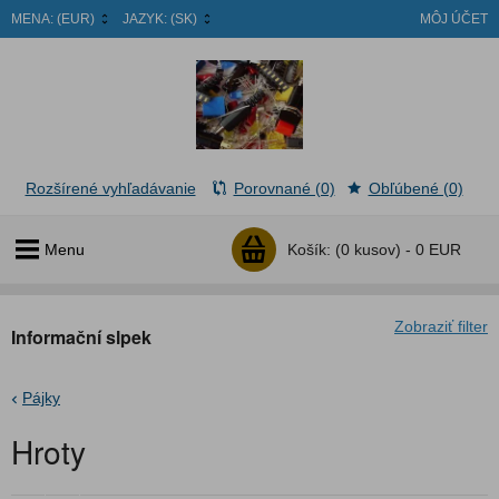
MENA:
(EUR)
JAZYK:
(SK)
MÔJ ÚČET
Rozšírené vyhľadávanie
Porovnané (0)
Obľúbené (0)
Menu
Košík:
(0 kusov) -
0 EUR
Zobraziť filter
Informační slpek
Pájky
Hroty