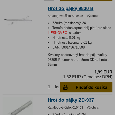
Hrot do pájky 9830 B
Katalógové číslo:
010445
Výrobca:
Záruka (mesiacov):
24
Termín dodania(prac.dni)-platí pre sklad
LIESKOVEC
:
skladom
Hmotnosť:
0,01 kg
Hmotnosť balenia:
0,01 kg
EAN:
5901436718598
Kvalitný pocínovaný hrot do pájkovačky
9830B.Priemer hrotu : 5mm Dĺžka hrotu :
65mm
1,99 EUR
1,62 EUR (Cena bez DPH)
Pridať do košíka
ks
Hrot do pájky ZD-937
Katalógové číslo:
010453
Výrobca:
Záruka (mesiacov):
24