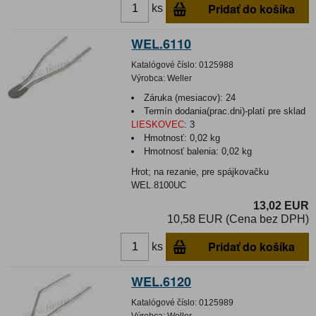
Pridať do košíka
ks
WEL.6110
Katalógové číslo:
0125988
Výrobca:
Weller
Záruka (mesiacov):
24
Termín dodania(prac.dni)-platí pre sklad
LIESKOVEC
:
3
Hmotnosť:
0,02 kg
Hmotnosť balenia:
0,02 kg
Hrot; na rezanie, pre spájkovačku
WEL.8100UC
13,02 EUR
10,58 EUR (Cena bez DPH)
Pridať do košíka
ks
WEL.6120
Katalógové číslo:
0125989