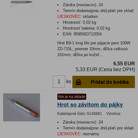
Záruka (mesiacov):
24
Termín dodania(prac.dni)-platí pre sklad
LIESKOVEC
:
skladom
Hmotnosť:
0,02 kg
Hmotnosť balenia:
0,02 kg
EAN:
8595563712054
Hrot B9-1 long life pre pájacie pero 100W
ZD-715L; priemer 10mm, dĺžka celková
101mm; dĺžka po kužeľ...
6,55 EUR
5,33 EUR (Cena bez DPH)
Pridať do košíka
ks
Nie je na sklade
Hrot so závitom do pájky
Katalógové číslo:
0140681
Výrobca:
Záruka (mesiacov):
24
Termín dodania(prac.dni)-platí pre sklad
LIESKOVEC
:
neznámy