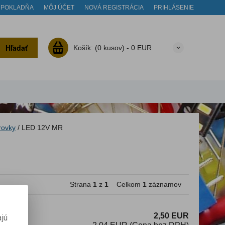
POKLADŇA
MÔJ ÚČET
NOVÁ REGISTRÁCIA
PRIHLÁSENIE
Hľadať
Košík:
(0 kusov) -
0 EUR
rovky
/
LED 12V MR
Strana
1
z
1
Celkom
1
záznamov
2,50 EUR
jú