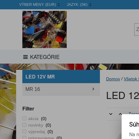
VÝBER MENY:
(EUR)
JAZYK:
(SK)
KATEGÓRIE
LED 12V MR
Domov
/
Všetok 
MR 16
LED 1
Filter
Zorad
akcia
(0)
Súh
novinky
(0)
výpredaj
(0)
Na n
pripravujeme
(0)