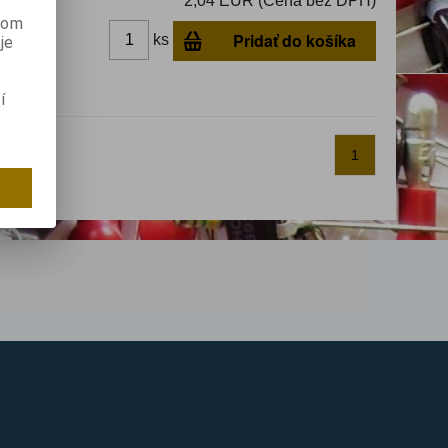
2,04 EUR (Cena bez DPH)
anom
Pridať do košíka
ks
je
dom
í
1