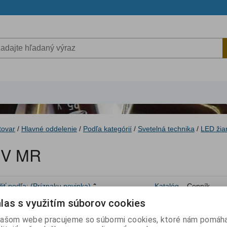
tovar
/
Hlavné oddelenie
/
Podľa kategórií
/
Svetelná technika
/
LED žia
2V MR
iť podľa:
(Príznaku novinka)
Katalóg
Cenník
las s využitím súborov cookies
ZAR 0528-1
ašom webe pracujeme so súbormi cookies, ktoré nám pomáha