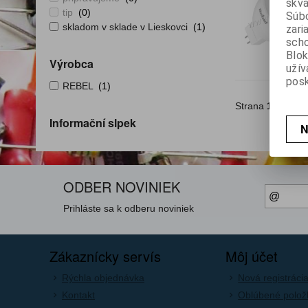
skva
tip
(0)
Súbo
skladom v sklade v Lieskovci
(1)
zari
scho
Blok
Výrobca
užív
posk
REBEL
(1)
Strana
1
z
1
Ce
Informační slpek
N
ODBER NOVINIEK
Prihláste sa k odberu noviniek
Zákaznícky servís
Môj účet
Rýchla objednávka
Nová registráci
Kontakt
Oblúbené polož