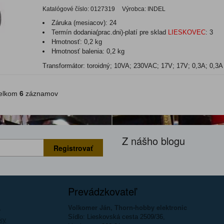
Katalógové číslo:
0127319
Výrobca:
INDEL
Záruka (mesiacov):
24
Termín dodania(prac.dni)-platí pre sklad
LIESKOVEC
:
3
Hmotnosť:
0,2 kg
Hmotnosť balenia:
0,2 kg
Transformátor: toroidný; 10VA; 230VAC; 17V; 17V; 0,3A; 0,3
lkom
6
záznamov
Z nášho blogu
Registrovať
Prevádzkovateľ
Volkomer Ján, Thorn-hobby elektronic
a
Sídlo: Lieskovská cesta 2509/36,
ky