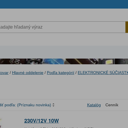
tovar
/
Hlavné oddelenie
/
Podľa kategórií
/
ELEKTRONICKÉ SÚČIAST
iť podľa:
(Príznaku novinka)
Katalóg
Cenník
230V/12V 10W