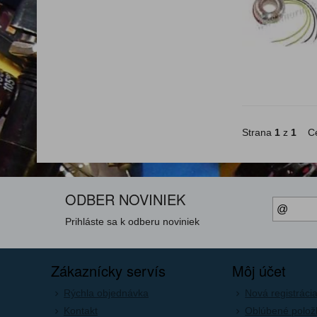
Strana
1
z
1
Ce
ODBER NOVINIEK
Prihláste sa k odberu noviniek
Zákaznícky servís
Môj účet
Rýchla objednávka
Nová registráci
Kontakt
Oblúbené polož