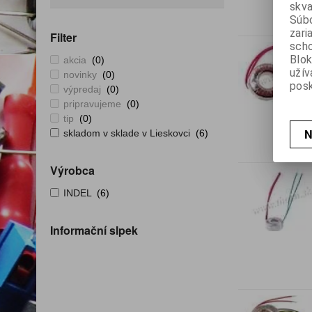
skva
Súbo
zari
Filter
scho
Blok
akcia
(0)
užív
novinky
(0)
posk
výpredaj
(0)
pripravujeme
(0)
tip
(0)
N
skladom v sklade v Lieskovci
(6)
Výrobca
INDEL
(6)
Informační slpek