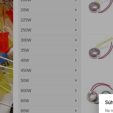
20W
225W
250W
300W
35W
40W
450W
50W
600W
60W
Súh
Na n
80W