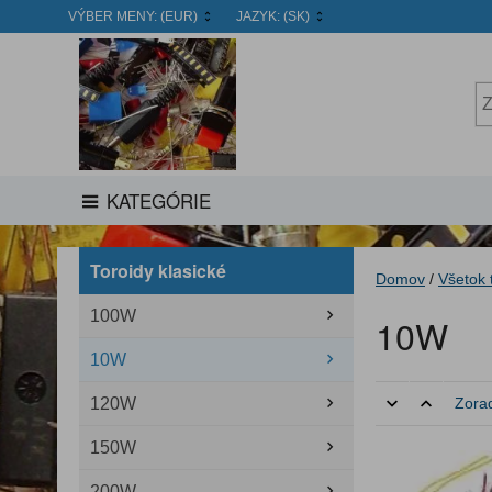
VÝBER MENY:
(EUR)
JAZYK:
(SK)
KATEGÓRIE
Toroidy klasické
Domov
/
Všetok 
100W
10W
10W
120W
Zorad
150W
200W