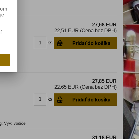
anom
A; 0,42A
je
27,68 EUR
22,51 EUR (Cena bez DPH)
í
Pridať do košíka
ks
 0,63A
27,85 EUR
22,65 EUR (Cena bez DPH)
Pridať do košíka
ks
g; Výv: vodiče
31,18 EUR