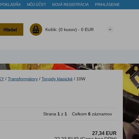
POKLADŇA
MÔJ ÚČET
NOVÁ REGISTRÁCIA
PRIHLÁSENIE
Hľadať
Košík:
(0 kusov) -
0 EUR
KY
/
Transformátory
/
Toroidy klasické
/
10W
Strana
1
z
1
Celkom
6
záznamov
27,34 EUR