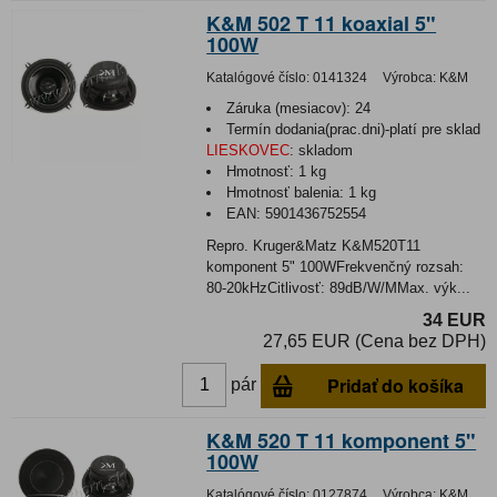
K&M 502 T 11 koaxial 5"
100W
Katalógové číslo:
0141324
Výrobca:
K&M
Záruka (mesiacov):
24
Termín dodania(prac.dni)-platí pre sklad
LIESKOVEC
:
skladom
Hmotnosť:
1 kg
Hmotnosť balenia:
1 kg
EAN:
5901436752554
Repro. Kruger&Matz K&M520T11
komponent 5" 100WFrekvenčný rozsah:
80-20kHzCitlivosť: 89dB/W/MMax. výk...
34 EUR
27,65 EUR (Cena bez DPH)
Pridať do košíka
pár
K&M 520 T 11 komponent 5"
100W
Katalógové číslo:
0127874
Výrobca:
K&M