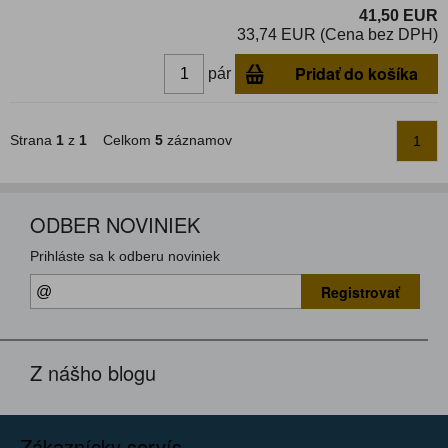
41,50 EUR
33,74 EUR (Cena bez DPH)
Pridať do košíka
pár
Strana
1
z
1
Celkom
5
záznamov
1
ODBER NOVINIEK
Prihláste sa k odberu noviniek
Registrovať
Z nášho blogu
Zákaznícky servís