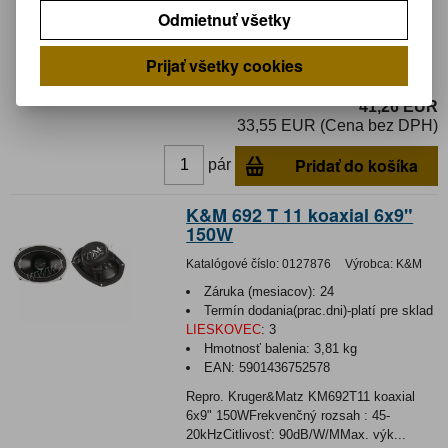
EAN:
5901436752561
Odmietnuť všetky
Repro. Kruger&Matz KM652T11 koaxial
6,5" 120WFrekvenčný rozsah: 65-
Prijať všetky cookies
20kHzCitlivost: 89dB/W/MMax. výko...
41,26 EUR
33,55 EUR (Cena bez DPH)
Pridať do košíka
pár
K&M 692 T 11 koaxial 6x9"
150W
Katalógové číslo:
0127876
Výrobca:
K&M
Záruka (mesiacov):
24
Termín dodania(prac.dni)-platí pre sklad
LIESKOVEC
:
3
Hmotnosť balenia:
3,81 kg
EAN:
5901436752578
Repro. Kruger&Matz KM692T11 koaxial
6x9" 150WFrekvenčný rozsah : 45-
20kHzCitlivosť: 90dB/W/MMax. výk...