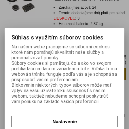
Záruka (mesiacov):
24
Termín dodania(prac.dni)-platí pre sklad
LIESKOVEC
:
3
Hmotnosť balenia:
2,87 kg
EAN:
5901436752585
Súhlas s využitím súborov cookies
Repro. Kruger&Matz K&M520T11
komponent 5" 100WFrekvenčný rozsah:
Na našom webe pracujeme so súbormi cookies,
80-20kHzCitlivosť: 89d...
ktoré nám pomáhajú skvalitniť naše služby a
45 EUR
personalizovať ponuky.
36,59 EUR (Cena bez DPH)
Súbory cookies si pamätajú, čo a ako vo svojom
prehliadači na danom zariadení robíte. Vďaka tomu
Pridať do košíka
pár
webová stránka funguje podľa vás a je schopná sa
prispôsobiť vašim preferenciám.
Blokovanie niektorých typov súborov môže mať
K&M 652 T 11 koaxial 6,5"
vplyv na vašu užívateľskú skúsenosť s naším
120W
webom, taktiež nebudeme schopní poskytnúť
vám ponuku na základe vašich preferencií.
Katalógové číslo:
0141325
Výrobca:
K&M
Záruka (mesiacov):
24
Termín dodania(prac.dni)-platí pre sklad
Nastavenie
LIESKOVEC
:
skladom
Hmotnosť balenia:
2,21 kg