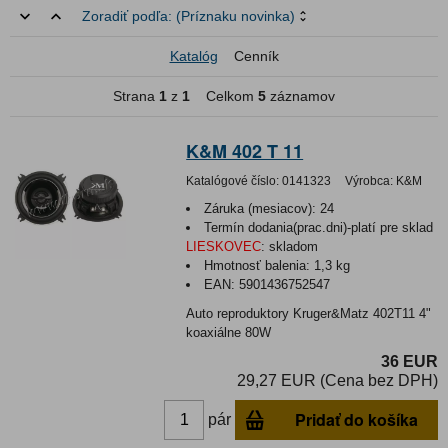
Zoradiť podľa:
(Príznaku novinka)
Katalóg
Cenník
Strana
1
z
1
Celkom
5
záznamov
K&M 402 T 11
Katalógové číslo:
0141323
Výrobca:
K&M
Záruka (mesiacov):
24
Termín dodania(prac.dni)-platí pre sklad
LIESKOVEC
:
skladom
Hmotnosť balenia:
1,3 kg
EAN:
5901436752547
Auto reproduktory Kruger&Matz 402T11 4"
koaxiálne 80W
36 EUR
29,27 EUR (Cena bez DPH)
Pridať do košíka
pár