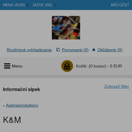
MENA:
(EUR)
JAZYK:
(SK)
MÔJ ÚČET
Rozšírené vyhľadávanie
Porovnané (0)
Obľúbené (0)
Menu
Košík:
(0 kusov) -
0 EUR
Zobraziť filter
Informační slpek
Autoreproduktory
K&M