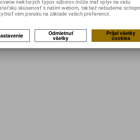
ovanie niektorých typov súborov môže mať vplyv na vašu
ateľskú skúsenosť s naším webom, taktiež nebudeme schopn
ytnúť vám ponuku na základe vašich preferencií.
Odmietnuť
Prijať všetky
astavenie
všetky
cookies