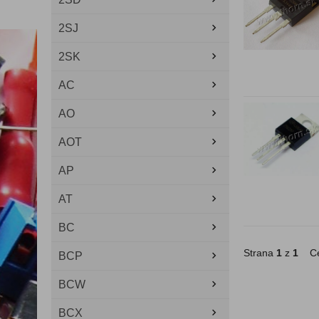
2SJ
2SK
AC
AO
AOT
AP
AT
BC
Strana
1
z
1
Ce
BCP
BCW
BCX