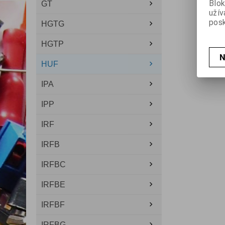
Blok
GT
užív
posk
HGTG
HGTP
N
HUF
IPA
IPP
IRF
IRFB
IRFBC
IRFBE
IRFBF
IRFBG