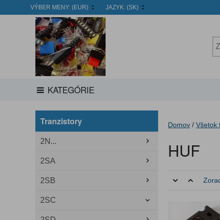
VÝBER MENY:
(EUR)
JAZYK:
(SK)
KATEGÓRIE
Tranzistory
Domov
/
Všetok 
2N...
HUF
2SA
2SB
Zorad
2SC
2SD