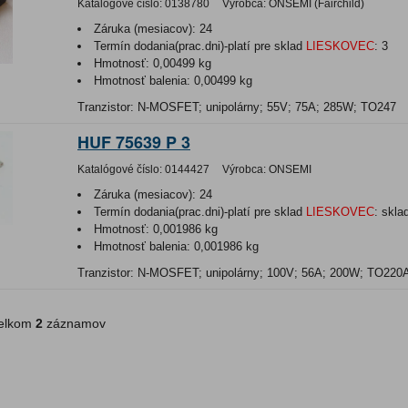
Katalógové číslo:
0138780
Výrobca:
ONSEMI (Fairchild)
Záruka (mesiacov):
24
Termín dodania(prac.dni)-platí pre sklad
LIESKOVEC
:
3
Hmotnosť:
0,00499 kg
Hmotnosť balenia:
0,00499 kg
Tranzistor: N-MOSFET; unipolárny; 55V; 75A; 285W; TO247
HUF 75639 P 3
Katalógové číslo:
0144427
Výrobca:
ONSEMI
Záruka (mesiacov):
24
Termín dodania(prac.dni)-platí pre sklad
LIESKOVEC
:
skla
Hmotnosť:
0,001986 kg
Hmotnosť balenia:
0,001986 kg
Tranzistor: N-MOSFET; unipolárny; 100V; 56A; 200W; TO220
lkom
2
záznamov