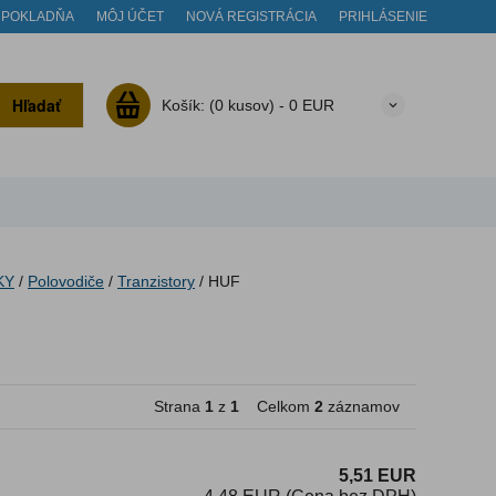
POKLADŇA
MÔJ ÚČET
NOVÁ REGISTRÁCIA
PRIHLÁSENIE
Hľadať
Košík:
(0 kusov) -
0 EUR
KY
/
Polovodiče
/
Tranzistory
/
HUF
Strana
1
z
1
Celkom
2
záznamov
5,51 EUR