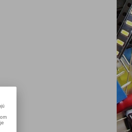
jú
anom
je