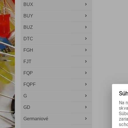
BUX
BUY
BUZ
DTC
FGH
FJT
FQP
FQPF
Súh
G
Na n
GD
skva
Súbo
Germaniové
zari
scho