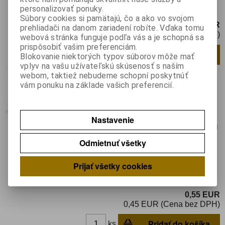
Žiarovka: neónová; zelený; 105VDC;
personalizovať ponuky.
80VAC; 0,9mA; Ø:4mm; L:10mm
Súbory cookies si pamätajú, čo a ako vo svojom
0,58 EUR
prehliadači na danom zariadení robíte. Vďaka tomu
0,48 EUR (Cena bez DPH)
webová stránka funguje podľa vás a je schopná sa
prispôsobiť vašim preferenciám.
Pridať do košíka
ks
Blokovanie niektorých typov súborov môže mať
vplyv na vašu užívateľskú skúsenosť s naším
webom, taktiež nebudeme schopní poskytnúť
NEON-7
vám ponuku na základe vašich preferencií.
Katalógové číslo:
0125738
Výrobca:
BRIGHTMASTER
Nastavenie
Záruka (mesiacov):
24
Termín dodania(prac.dni)-platí pre sklad
LIESKOVEC
:
3
Odmietnuť všetky
Hmotnosť:
0,00038 kg
Hmotnosť balenia:
0,00038 kg
Prijať všetky cookies
Žiarovka: neónová; zelený; 105VDC;
80VAC; 0,9mA; Ø:6mm; L:12mm
0,55 EUR
0,45 EUR (Cena bez DPH)
Pridať do košíka
ks