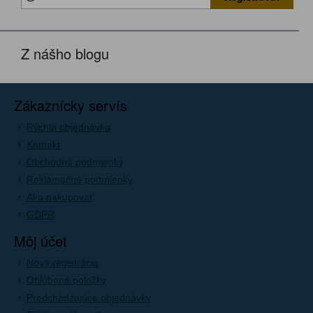
Z nášho blogu
Zákaznícky servís
Rýchla objednávka
Kontakt
Obchodné podmienky
Reklamačné podmienky
Ako nakupovať
GDPR
Môj účet
Nová registrácia
Oblúbené položky
Predchádzajúce objednávky