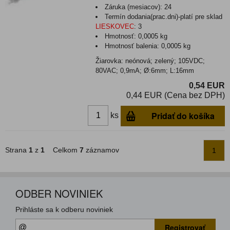
Záruka (mesiacov):
24
Termín dodania(prac.dni)-platí pre sklad
LIESKOVEC
:
3
Hmotnosť:
0,0005 kg
Hmotnosť balenia:
0,0005 kg
Žiarovka: neónová; zelený; 105VDC;
80VAC; 0,9mA; Ø:6mm; L:16mm
0,54 EUR
0,44 EUR (Cena bez DPH)
Pridať do košíka
ks
Strana
1
z
1
Celkom
7
záznamov
1
ODBER NOVINIEK
Prihláste sa k odberu noviniek
Registrovať