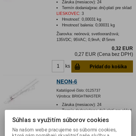
Záruka (mesiacov):
24
Termín dodania(prac.dni)-platí pre sklad
LIESKOVEC
:
3
Hmotnosť:
0,00031 kg
Hmotnosť balenia:
0,00031 kg
Žiarovka: neónová; svetlooranžová;
135VDC; 95VAC; 0,9mA; Ø:5mm
0,32 EUR
0,27 EUR (Cena bez DPH)
Pridať do košíka
ks
NEON-6
Katalógové číslo:
0125737
Výrobca:
BRIGHTMASTER
Záruka (mesiacov):
24
Termín dodania(prac.dni)-platí pre sklad
LIESKOVEC
:
3
Súhlas s využitím súborov cookies
Hmotnosť:
0,00017 kg
Hmotnosť balenia:
0,00017 kg
Na našom webe pracujeme so súbormi cookies,
ktoré nám pomáhajú skvalitniť naše služby a