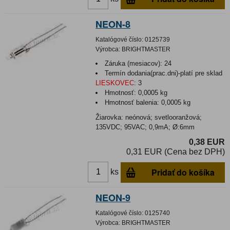
NEON-8
Katalógové číslo:
0125739
Výrobca:
BRIGHTMASTER
Záruka (mesiacov):
24
Termín dodania(prac.dni)-platí pre sklad
LIESKOVEC
:
3
Hmotnosť:
0,0005 kg
Hmotnosť balenia:
0,0005 kg
Žiarovka: neónová; svetlooranžová;
135VDC; 95VAC; 0,9mA; Ø:6mm
0,38 EUR
0,31 EUR (Cena bez DPH)
Pridať do košíka
ks
NEON-9
Katalógové číslo:
0125740
Výrobca:
BRIGHTMASTER