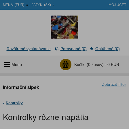
MENA:
(EUR)
JAZYK:
(SK)
MÔJ ÚČET
Rozšírené vyhľadávanie
Porovnané (0)
Obľúbené (0)
Menu
Košík:
(0 kusov) -
0 EUR
Zobraziť filter
Informační slpek
Kontrolky
Kontrolky rôzne napätia