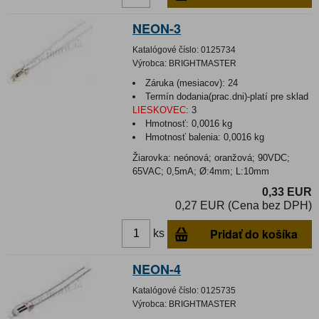
NEON-3
Katalógové číslo:
0125734
Výrobca:
BRIGHTMASTER
Záruka (mesiacov):
24
Termín dodania(prac.dni)-platí pre sklad
LIESKOVEC
:
3
Hmotnosť:
0,0016 kg
Hmotnosť balenia:
0,0016 kg
Žiarovka: neónová; oranžová; 90VDC;
65VAC; 0,5mA; Ø:4mm; L:10mm
0,33 EUR
0,27 EUR (Cena bez DPH)
Pridať do košíka
ks
NEON-4
Katalógové číslo:
0125735
Výrobca:
BRIGHTMASTER