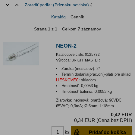
Zoradiť podľa:
(Príznaku novinka)
Katalóg
Cenník
Strana
1
z
1
Celkom
7
záznamov
NEON-2
Katalógové číslo:
0125732
Výrobca:
BRIGHTMASTER
Záruka (mesiacov):
24
Termín dodania(prac.dni)-platí pre sklad
LIESKOVEC
:
skladom
Hmotnosť:
0,0053 kg
Hmotnosť balenia:
0,0053 kg
Žiarovka: neónová; oranžová; 90VDC;
65VAC; 0,3mA; Ø:6mm; L:18mm
0,42 EUR
0,34 EUR (Cena bez DPH)
Pridať do košíka
ks