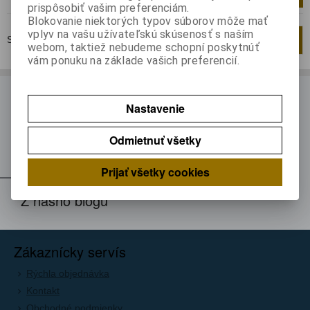
prispôsobiť vašim preferenciám.
Blokovanie niektorých typov súborov môže mať
vplyv na vašu užívateľskú skúsenosť s naším
Strana
1
z
1
Celkom
1
záznamov
1
webom, taktiež nebudeme schopní poskytnúť
vám ponuku na základe vašich preferencií.
ODBER NOVINIEK
Nastavenie
Prihláste sa k odberu noviniek
Odmietnuť všetky
Registrovať
Prijať všetky cookies
Z nášho blogu
Zákaznícky servís
Rýchla objednávka
Kontakt
Obchodné podmienky