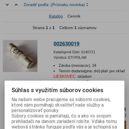
Zoradiť podľa:
(Príznaku novinka)
Katalóg
Cenník
Strana
1
z
1
Celkom
1
záznamov
002630019
Katalógové číslo:
0140721
Výrobca:
ETI POLAM
Záruka (mesiacov):
24
Termín dodania(prac.dni)-platí pre sklad
LIESKOVEC
:
skladom
Hmotnosť:
0,0187 kg
Hmotnosť balenia:
0,0187 kg
Súhlas s využitím súborov cookies
Poistka: tavná; gG; 50A; 500VAC;
Na našom webe pracujeme so súbormi cookies,
cylindrický,priemyselná; 14x51mm
ktoré nám pomáhajú skvalitniť naše služby a
3,89 EUR
personalizovať ponuky.
3,17 EUR (Cena bez DPH)
Súbory cookies si pamätajú, čo a ako vo svojom
prehliadači na danom zariadení robíte. Vďaka tomu
Pridať do košíka
ks
webová stránka funguje podľa vás a je schopná sa