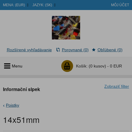
MENA:
(EUR)
JAZYK:
(SK)
MÔJ ÚČET
Rozšírené vyhľadávanie
Porovnané (0)
Obľúbené (0)
Menu
Košík:
(0 kusov) -
0 EUR
Zobraziť filter
Informační slpek
Poistky
14x51mm