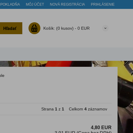
POKLADŇA
MÔJ ÚČET
NOVÁ REGISTRÁCIA
PRIHLÁSENIE
Hľadať
Košík:
(0 kusov) -
0 EUR
ble
Strana
1
z
1
Celkom
4
záznamov
4,80 EUR