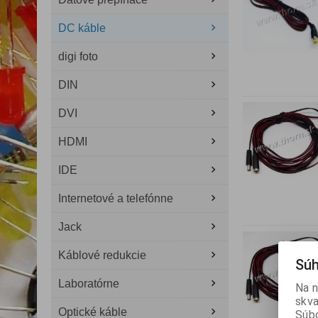
DC káble
digi foto
DIN
DVI
HDMI
IDE
Internetové a telefónne
Jack
Káblové redukcie
Súh
Laboratórne
Na n
skva
Optické káble
Súbo