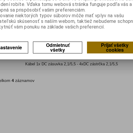
adení robíte. Vďaka tomu webová stránka funguje podľa vás a 
Kábel napájací predlžovací ku kamerám; 2x0,20mm; 2 vodiče,
pná sa prispôsobiť vašim preferenciám.
vidlica; DC 5,5/2,1 zdierk...
ovanie niektorých typov súborov môže mať vplyv na vašu
KPO 2917 LX
ateľskú skúsenosť s naším webom, taktiež nebudeme schopn
ytnúť vám ponuku na základe vašich preferencií.
Katalógové číslo:
0141812
Výrobca:
Záruka (mesiacov):
24
Odmietnuť
Prijať všetky
Termín dodania(prac.dni)-platí pre sklad
LIESKOVEC
:
skla
astavenie
všetky
cookies
Hmotnosť balenia:
0,04 kg
EAN:
5901436819974
Kábel 1x DC zásuvka 2,1/5,5 - 4xDC zástrčka 2,1/5,5
lkom
4
záznamov