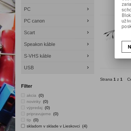
zari
PC
scho
Blok
užív
PC canon
posk
Scart
Speakon káble
N
S-VHS káble
USB
Strana
1
z
1
Ce
Filter
akcia
(0)
novinky
(0)
výpredaj
(0)
pripravujeme
(0)
tip
(0)
skladom v sklade v Lieskovci
(4)