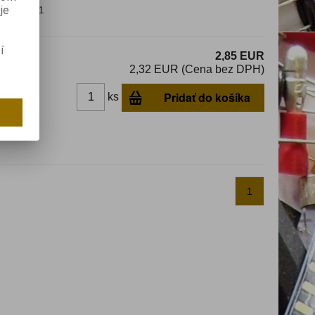
je
DC 5,5/2,1
í
2,85 EUR
2,32 EUR (Cena bez DPH)
Pridať do košíka
ks
dom
1