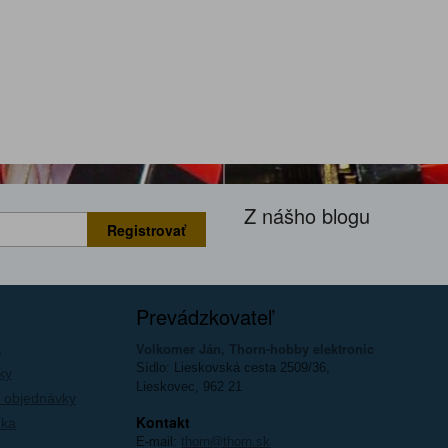
Z nášho blogu
Registrovať
Prevádzkovateľ
Volkomer Ján, Thorn-hobby elektronic
a
Sídlo: Lieskovská cesta 2509/36,
ky
Lieskovec, 962 21
 objednávky
Kontakt
íka
E-mail:
thorn@thorn.sk