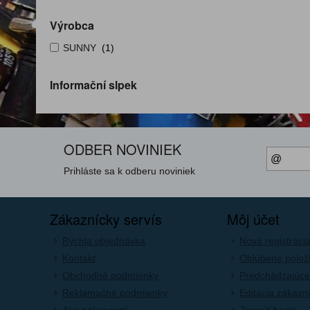
Výrobca
SUNNY
(1)
Informační slpek
ODBER NOVINIEK
Prihláste sa k odberu noviniek
Zákaznícky servís
Môj účet
Rýchla objednávka
Nová registráci
Kontakt
Oblúbené polož
Obchodné podmienky
Predchádzajúce
Reklamačné podmienky
Editácia zákazn