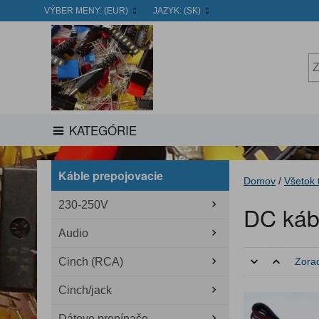
VÝBER MENY:
(EUR)
JAZYK:
(SK)
KATEGÓRIE
Káble prepojovacie
Domov
/
Všetok 
230-250V
DC káb
Audio
Cinch (RCA)
Zorad
Cinch/jack
Dátove prepínače