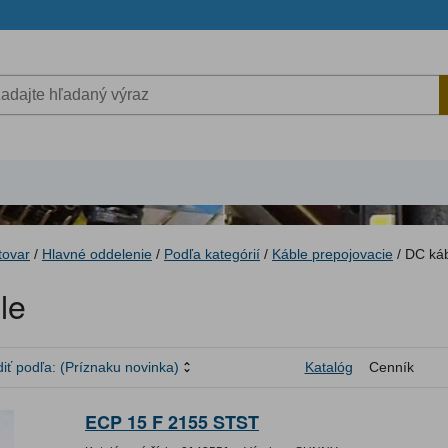
tovar
/
Hlavné oddelenie
/
Podľa kategórií
/
Káble prepojovacie
/
DC ká
le
iť podľa:
(Príznaku novinka)
Katalóg
Cenník
ECP 15 F 2155 STST