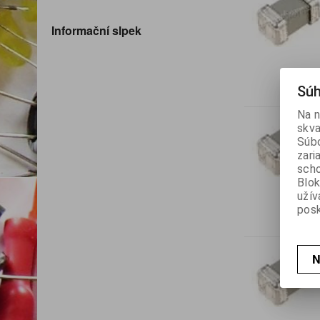
Informační slpek
Súh
Na n
skva
Súbo
zari
scho
Blok
užív
posk
N