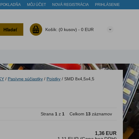
POKLADŇA
MÔJ ÚČET
NOVÁ REGISTRÁCIA
PRIHLÁSENIE
Hľadať
Košík:
(0 kusov) -
0 EUR
KY
/
Pasívne súčiastky
/
Poistky
/
SMD 8x4,5x4,5
Strana
1
z
1
Celkom
13
záznamov
1,36 EUR