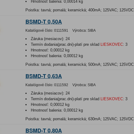
Hmotnosť balenia:
0,00014 kg
Poistka: tavná; pomalá; keramická; 400mA; 125VAC; 125VD
BSMD-T 0,50A
Katalógové číslo:
0111591
Výrobca:
SIBA
Záruka (mesiacov):
24
Termín dodania(prac.dni)-platí pre sklad
LIESKOVEC
:
3
Hmotnosť:
0,00012 kg
Hmotnosť balenia:
0,00012 kg
Poistka: tavná; pomalá; keramická; 500mA; 125VAC; 125VD
BSMD-T 0,63A
Katalógové číslo:
0111592
Výrobca:
SIBA
Záruka (mesiacov):
24
Termín dodania(prac.dni)-platí pre sklad
LIESKOVEC
:
3
Hmotnosť:
0,00012 kg
Hmotnosť balenia:
0,00012 kg
Poistka: tavná; pomalá; keramická; 630mA; 125VAC; 125VD
BSMD-T 0,80A