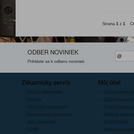
Strana
1
z
1
Ce
ODBER NOVINIEK
Prihláste sa k odberu noviniek
Zákaznícky servís
Môj účet
Rýchla objednávka
Nová registráci
Kontakt
Oblúbené polož
Obchodné podmienky
Predchádzajúce
Reklamačné podmienky
Editácia zákazn
Ako nakupovať
Zmeniť heslo
GDPR
Nastavenie coo