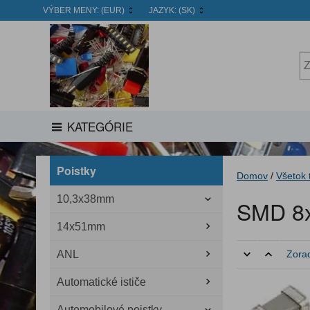
VÝBER MENY:
(EUR)
JAZYK:
(SK)
KATEGÓRIE
Poistky
Domov
/
Všetok 
10,3x38mm
SMD 8x
14x51mm
ANL
Zorad
Automatické ističe
Automobilové poistky