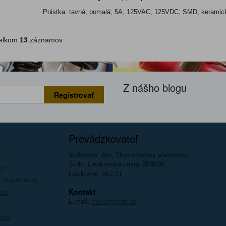
Poistka: tavná; pomalá; 5A; 125VAC; 125VDC; SMD; kerami
lkom
13
záznamov
Z nášho blogu
Registrovať
Prevádzkovateľ
Volkomer Ján, Thorn-hobby elektronic
a
Sídlo: Lieskovská cesta 2509/36,
ky
Lieskovec, 962 21
 objednávky
Kontakt
íka
E-mail:
thorn@thorn.sk
kies