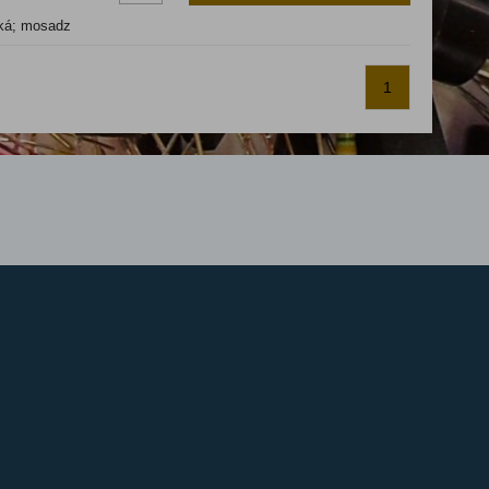
cká; mosadz
1