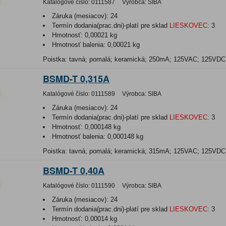
Katalógové číslo:
0111587
Výrobca:
SIBA
Záruka (mesiacov):
24
Termín dodania(prac.dni)-platí pre sklad
LIESKOVEC
:
3
Hmotnosť:
0,00021 kg
Hmotnosť balenia:
0,00021 kg
Poistka: tavná; pomalá; keramická; 250mA; 125VAC; 125VD
BSMD-T 0,315A
Katalógové číslo:
0111589
Výrobca:
SIBA
Záruka (mesiacov):
24
Termín dodania(prac.dni)-platí pre sklad
LIESKOVEC
:
3
Hmotnosť:
0,000148 kg
Hmotnosť balenia:
0,000148 kg
Poistka: tavná; pomalá; keramická; 315mA; 125VAC; 125VD
BSMD-T 0,40A
Katalógové číslo:
0111590
Výrobca:
SIBA
Záruka (mesiacov):
24
Termín dodania(prac.dni)-platí pre sklad
LIESKOVEC
:
3
Hmotnosť:
0,00014 kg