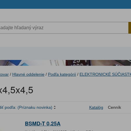
tovar
/
Hlavné oddelenie
/
Podľa kategórií
/
ELEKTRONICKÉ SÚČIAST
4,5x4,5
iť podľa:
(Príznaku novinka)
Katalóg
Cenník
BSMD-T 0,25A