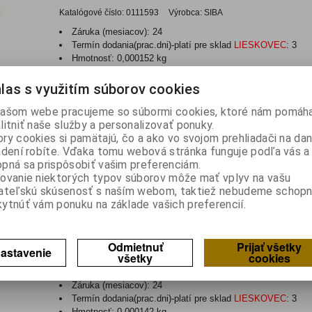
Katalógové číslo:
0111593
Výrobca:
SIBA
Záruka (mesiacov):
24
Termín dodania(prac.dni)-platí pre sklad
LIESKOVEC
:
3
Hmotnosť:
0,000152 kg
Hmotnosť balenia:
0,000152 kg
las s využitím súborov cookies
Poistka: tavná; pomalá; 800mA; 125VAC; 125VDC; SMD; ker
ašom webe pracujeme so súbormi cookies, ktoré nám pomáha
BSMD-T 1,25A
litniť naše služby a personalizovať ponuky.
ry cookies si pamätajú, čo a ako vo svojom prehliadači na d
Katalógové číslo:
0111594
Výrobca:
SIBA
adení robíte. Vďaka tomu webová stránka funguje podľa vás a 
Záruka (mesiacov):
24
pná sa prispôsobiť vašim preferenciám.
Termín dodania(prac.dni)-platí pre sklad
LIESKOVEC
:
3
ovanie niektorých typov súborov môže mať vplyv na vašu
Hmotnosť:
0,000142 kg
ateľskú skúsenosť s naším webom, taktiež nebudeme schopn
Hmotnosť balenia:
0,000142 kg
ytnúť vám ponuku na základe vašich preferencií.
Poistka: tavná; pomalá; 1,25A; 125VAC; 125VDC; SMD; kera
BSMD-T 1,60A
Odmietnuť
Prijať všetky
astavenie
všetky
cookies
Katalógové číslo:
0111595
Výrobca:
SIBA
Záruka (mesiacov):
24
Termín dodania(prac.dni)-platí pre sklad
LIESKOVEC
:
3
Hmotnosť:
0,000142 kg