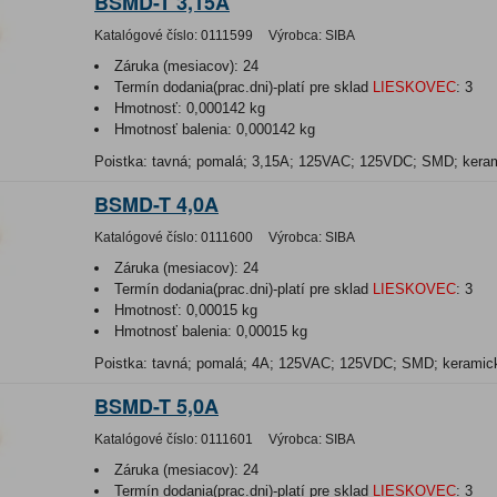
BSMD-T 3,15A
Katalógové číslo:
0111599
Výrobca:
SIBA
Záruka (mesiacov):
24
Termín dodania(prac.dni)-platí pre sklad
LIESKOVEC
:
3
Hmotnosť:
0,000142 kg
Hmotnosť balenia:
0,000142 kg
Poistka: tavná; pomalá; 3,15A; 125VAC; 125VDC; SMD; kera
BSMD-T 4,0A
Katalógové číslo:
0111600
Výrobca:
SIBA
Záruka (mesiacov):
24
Termín dodania(prac.dni)-platí pre sklad
LIESKOVEC
:
3
Hmotnosť:
0,00015 kg
Hmotnosť balenia:
0,00015 kg
Poistka: tavná; pomalá; 4A; 125VAC; 125VDC; SMD; kerami
BSMD-T 5,0A
Katalógové číslo:
0111601
Výrobca:
SIBA
Záruka (mesiacov):
24
Termín dodania(prac.dni)-platí pre sklad
LIESKOVEC
:
3