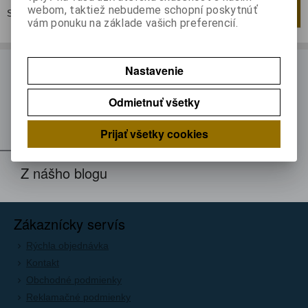
webom, taktiež nebudeme schopní poskytnúť
Strana
1
z
1
Celkom
1
záznamov
1
vám ponuku na základe vašich preferencií.
ODBER NOVINIEK
Nastavenie
Prihláste sa k odberu noviniek
Odmietnuť všetky
Registrovať
Prijať všetky cookies
Z nášho blogu
Zákaznícky servís
Rýchla objednávka
Kontakt
Obchodné podmienky
Reklamačné podmienky