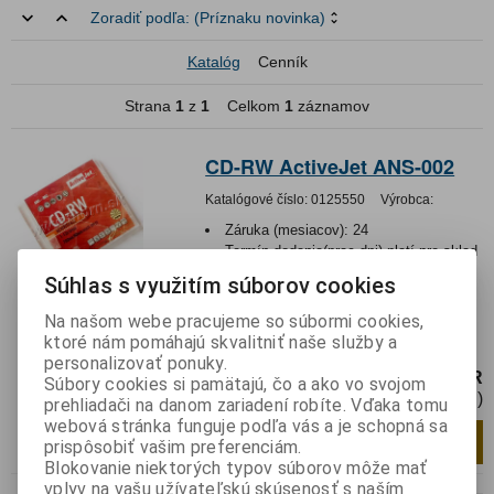
Zoradiť podľa:
(Príznaku novinka)
Katalóg
Cenník
Strana
1
z
1
Celkom
1
záznamov
CD-RW ActiveJet ANS-002
Katalógové číslo:
0125550
Výrobca:
Záruka (mesiacov):
24
Termín dodania(prac.dni)-platí pre sklad
LIESKOVEC
:
skladom
Súhlas s využitím súborov cookies
Hmotnosť balenia:
0,09 kg
EAN:
5901452121037
Na našom webe pracujeme so súbormi cookies,
ktoré nám pomáhajú skvalitniť naše služby a
CD-RW v klasickom JWL obale v celofáne
personalizovať ponuky.
1,95 EUR
Súbory cookies si pamätajú, čo a ako vo svojom
1,59 EUR (Cena bez DPH)
prehliadači na danom zariadení robíte. Vďaka tomu
webová stránka funguje podľa vás a je schopná sa
Pridať do košíka
ks
prispôsobiť vašim preferenciám.
Blokovanie niektorých typov súborov môže mať
vplyv na vašu užívateľskú skúsenosť s naším