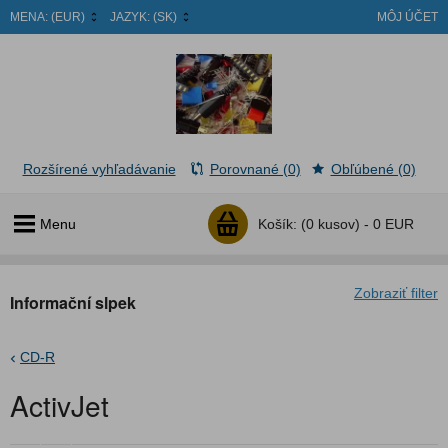
MENA:
(EUR)
JAZYK:
(SK)
MÔJ ÚČET
Rozšírené vyhľadávanie
Porovnané (0)
Obľúbené (0)
Menu
Košík:
(0 kusov) -
0 EUR
Zobraziť filter
Informační slpek
CD-R
ActivJet