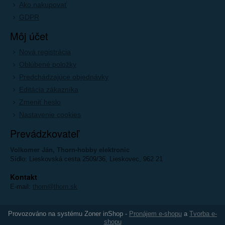
Ako nakupovať
GDPR
Môj účet
Nová registrácia
Oblúbené položky
Predchádzajúce objednávky
Editácia zákazníka
Zmeniť heslo
Nastavenie cookies
Prevádzkovateľ
Volkomer Ján, Thorn-hobby elektronic
Sídlo: Lieskovská cesta 2509/36, Lieskovec, 962 21
Kontakt
E-mail:
thorn@thorn.sk
Provozováno na systému Zoner inShop -
Pronájem e-shopu
a
Tvorba e-
shopu