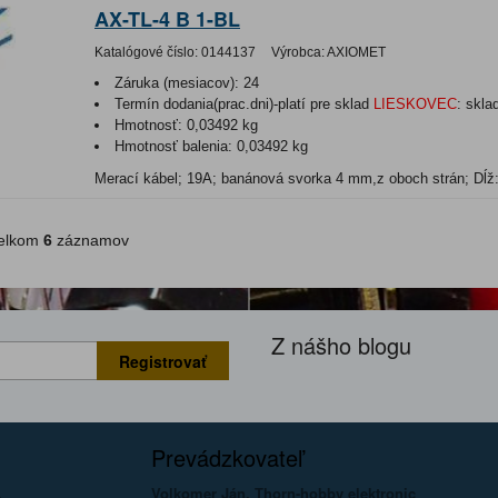
AX-TL-4 B 1-BL
Katalógové číslo:
0144137
Výrobca:
AXIOMET
Záruka (mesiacov):
24
Termín dodania(prac.dni)-platí pre sklad
LIESKOVEC
:
skla
Hmotnosť:
0,03492 kg
Hmotnosť balenia:
0,03492 kg
Merací kábel; 19A; banánová svorka 4 mm,z oboch strán; Dĺž
lkom
6
záznamov
Z nášho blogu
Registrovať
Prevádzkovateľ
Volkomer Ján, Thorn-hobby elektronic
a