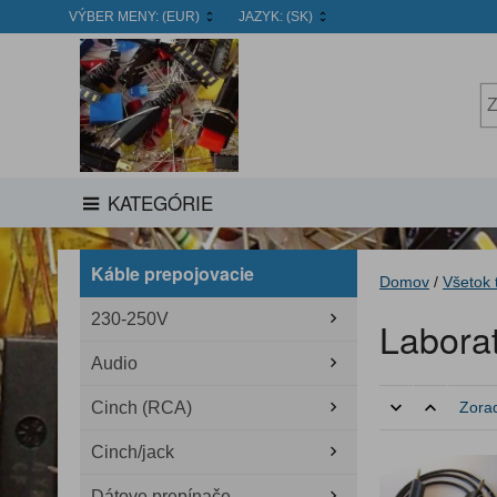
VÝBER MENY:
(EUR)
JAZYK:
(SK)
KATEGÓRIE
Káble prepojovacie
Domov
/
Všetok 
230-250V
Labora
Audio
Cinch (RCA)
Zorad
Cinch/jack
Dátove prepínače