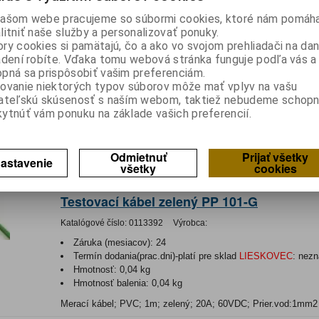
Hmotnosť:
0,04 kg
ašom webe pracujeme so súbormi cookies, ktoré nám pomáha
Hmotnosť balenia:
0,04 kg
litniť naše služby a personalizovať ponuky.
Merací kábel; PVC; 1m; červený; 20A; 60VDC; Prier.vod:1mm
ry cookies si pamätajú, čo a ako vo svojom prehliadači na d
adení robíte. Vďaka tomu webová stránka funguje podľa vás a 
Testovací kábel žltý PP-101 Y
pná sa prispôsobiť vašim preferenciám.
ovanie niektorých typov súborov môže mať vplyv na vašu
Katalógové číslo:
0122007
Výrobca:
ateľskú skúsenosť s naším webom, taktiež nebudeme schopn
Záruka (mesiacov):
24
ytnúť vám ponuku na základe vašich preferencií.
Termín dodania(prac.dni)-platí pre sklad
LIESKOVEC
:
skla
Hmotnosť balenia:
0,0376 kg
Odmietnuť
Prijať všetky
Merací kábel; PVC; 1m; žltá; 20A; 60VDC; Prier.vod:1mm2
astavenie
všetky
cookies
Nie je na sklade
Testovací kábel zelený PP 101-G
Katalógové číslo:
0113392
Výrobca:
Záruka (mesiacov):
24
Termín dodania(prac.dni)-platí pre sklad
LIESKOVEC
:
nezn
Hmotnosť:
0,04 kg
Hmotnosť balenia:
0,04 kg
Merací kábel; PVC; 1m; zelený; 20A; 60VDC; Prier.vod:1mm2