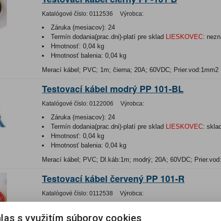
Katalógové číslo:
0112536
Výrobca:
Záruka (mesiacov):
24
Termín dodania(prac.dni)-platí pre sklad
LIESKOVEC
:
nezn
Hmotnosť:
0,04 kg
Hmotnosť balenia:
0,04 kg
Merací kábel; PVC; 1m; čierna; 20A; 60VDC; Prier.vod:1mm2
Testovací kábel modrý PP 101-BL
Katalógové číslo:
0122006
Výrobca:
Záruka (mesiacov):
24
Termín dodania(prac.dni)-platí pre sklad
LIESKOVEC
:
skla
Hmotnosť:
0,04 kg
Hmotnosť balenia:
0,04 kg
Merací kábel; PVC; Dl.káb:1m; modrý; 20A; 60VDC; Prier.vo
Testovací kábel červený PP 101-R
Katalógové číslo:
0112538
Výrobca:
Záruka (mesiacov):
24
las s využitím súborov cookies
Termín dodania(prac.dni)-platí pre sklad
LIESKOVEC
:
skla