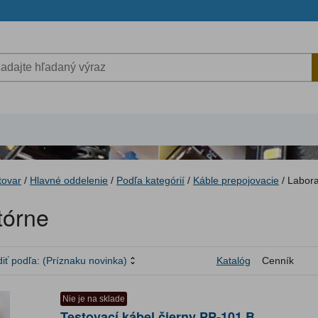
tovar
/
Hlavné oddelenie
/
Podľa kategórií
/
Káble prepojovacie
/
Labora
tórne
iť podľa:
(Príznaku novinka)
Katalóg
Cenník
Nie je na sklade
Testovací kábel čierny PP-101 B