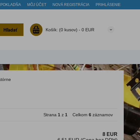
POKLADŇA
MÔJ ÚČET
NOVÁ REGISTRÁCIA
PRIHLÁSENIE
Hľadať
Košík:
(0 kusov) -
0 EUR
tórne
Strana
1
z
1
Celkom
6
záznamov
8 EUR