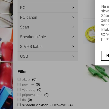
Na n
PC
skva
Súbo
PC canon
zari
scho
Scart
Blok
užív
Speakon káble
posk
S-VHS káble
N
USB
Filter
akcia
(0)
novinky
(0)
výpredaj
(0)
pripravujeme
(0)
tip
(0)
skladom v sklade v Lieskovci
(4)