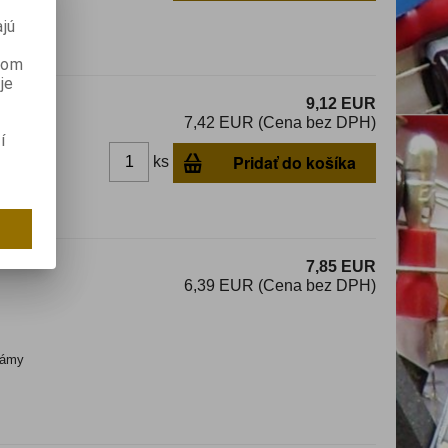
jú
2
anom
je
9,12 EUR
7,42 EUR (Cena bez DPH)
í
Pridať do košíka
ks
dom
7,85 EUR
6,39 EUR (Cena bez DPH)
ámy