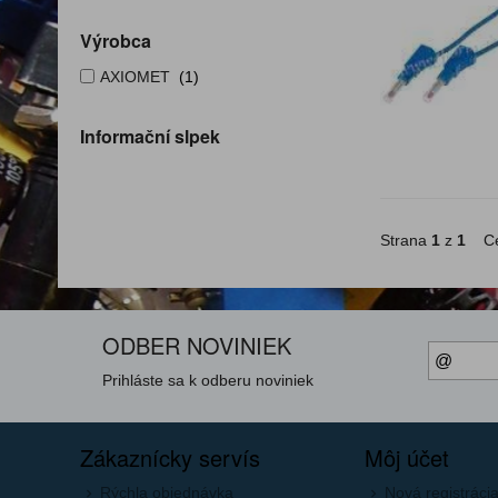
Výrobca
AXIOMET
(1)
Informační slpek
Strana
1
z
1
Ce
ODBER NOVINIEK
Prihláste sa k odberu noviniek
Zákaznícky servís
Môj účet
Rýchla objednávka
Nová registráci