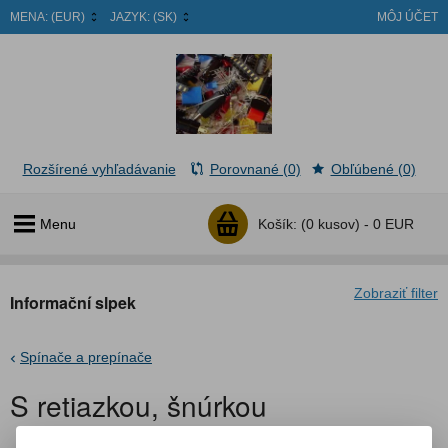
MENA:
(EUR)
JAZYK:
(SK)
MÔJ ÚČET
Rozšírené vyhľadávanie
Porovnané (0)
Obľúbené (0)
Menu
Košík:
(0 kusov) -
0 EUR
Zobraziť filter
Informační slpek
Spínače a prepínače
S retiazkou, šnúrkou