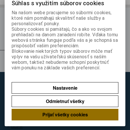
Súhlas s využitím súborov cookies
Na našom webe pracujeme so súbormi cookies,
ODBER NOVINIEK
ktoré nám pomáhajú skvalitniť naše služby a
personalizovať ponuky.
Prihláste sa k odberu noviniek
Súbory cookies si pamätajú, čo a ako vo svojom
prehliadači na danom zariadení robíte. Vďaka tomu
Registrovať
webová stránka funguje podľa vás a je schopná sa
prispôsobiť vašim preferenciám.
Blokovanie niektorých typov súborov môže mať
vplyv na vašu užívateľskú skúsenosť s naším
Z nášho blogu
webom, taktiež nebudeme schopní poskytnúť
vám ponuku na základe vašich preferencií.
Zákaznícky servís
Nastavenie
Rýchla objednávka
Kontakt
Odmietnuť všetky
Obchodné podmienky
Reklamačné podmienky
Prijať všetky cookies
Ako nakupovať
GDPR