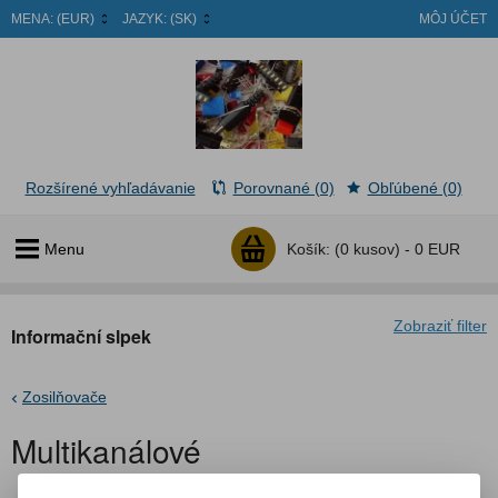
MENA:
(EUR)
JAZYK:
(SK)
MÔJ ÚČET
Rozšírené vyhľadávanie
Porovnané (0)
Obľúbené (0)
Menu
Košík:
(0 kusov) -
0 EUR
Zobraziť filter
Informační slpek
Zosilňovače
Multikanálové