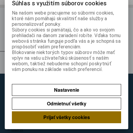
Súhlas s využitím súborov cookies
Na našom webe pracujeme so súbormi cookies,
ODBER NOVINIEK
ktoré nám pomáhajú skvalitniť naše služby a
personalizovať ponuky.
Prihláste sa k odberu noviniek
Súbory cookies si pamätajú, čo a ako vo svojom
prehliadači na danom zariadení robíte. Vďaka tomu
Registrovať
webová stránka funguje podľa vás a je schopná sa
prispôsobiť vašim preferenciám.
Blokovanie niektorých typov súborov môže mať
vplyv na vašu užívateľskú skúsenosť s naším
Z nášho blogu
webom, taktiež nebudeme schopní poskytnúť
vám ponuku na základe vašich preferencií.
Zákaznícky servís
Nastavenie
Rýchla objednávka
Kontakt
Odmietnuť všetky
Obchodné podmienky
Reklamačné podmienky
Prijať všetky cookies
Ako nakupovať
GDPR